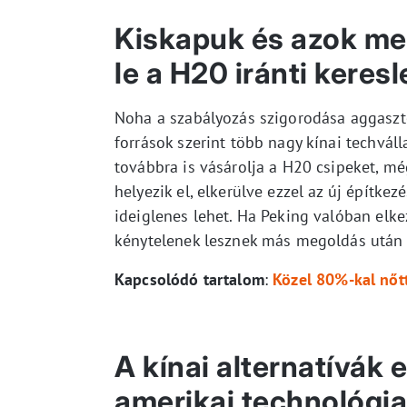
Kiskapuk és azok meg
le a H20 iránti keresl
Noha a szabályozás szigorodása aggasztó,
források szerint több nagy kínai techváll
továbbra is vásárolja a H20 csipeket, 
helyezik el, elkerülve ezzel az új építk
ideiglenes lehet. Ha Peking valóban elke
kénytelenek lesznek más megoldás után n
Kapcsolódó tartalom
:
Közel 80%-kal nőt
A kínai alternatívák
amerikai technológia