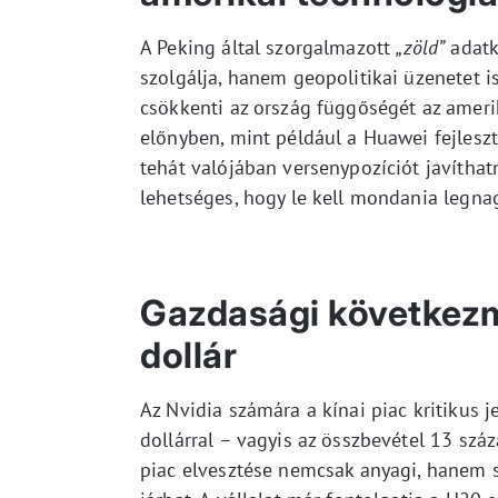
A Peking által szorgalmazott
„zöld”
adatk
szolgálja, hanem geopolitikai üzenetet is
csökkenti az ország függőségét az amerik
előnyben, mint például a Huawei fejlesz
tehát valójában versenypozíciót javítha
lehetséges, hogy le kell mondania legna
Gazdasági következmé
dollár
Az Nvidia számára a kínai piac kritikus j
dollárral – vagyis az összbevétel 13 száz
piac elvesztése nemcsak anyagi, hanem 