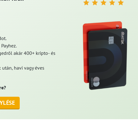
ot.
 Payhez.
edről akár 400+ kripto- és
 után, havi vagy éves
re?
YLÉSE