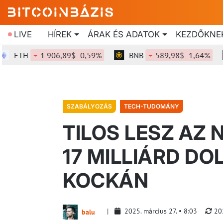
LIVE
HÍREK
ÁRAK ÉS ADATOK
KEZDŐKNE
ETH
1 906,89$ -0,59%
BNB
589,98$ -1,64%
SZABÁLYOZÁS
TECH-TUDOMÁNY
TILOS LESZ AZ 
17 MILLIÁRD D
KOCKÁN
2025. március 27.
8:03
20
balu