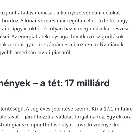
özpont-átállás nemcsak a környezetvédelmi célokat
 hordoz. A kínai vezetés már régóta célul tűzte ki, hogy
ai csipgyártóktól, és olyan hazai megoldásokat részesít
tései. Az energiahatékonyságra hivatkozó szigorítások
tnak a kínai gyártók számára – miközben az Nvidiának
gyobb amerikán kívüli piacáról.
nyek – a tét: 17 milliárd
elentőségű. A cég éves jelentése szerint Kína 17,1 milliár
alékával – járul hozzá a vállalat forgalmához. Egy ekkora
stratégiai szempontból is súlyos következményekkel