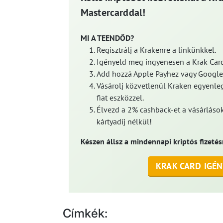
Mastercarddal!
MI A TEENDŐD?
Regisztrálj a Krakenre a linkünkkel.
Igényeld meg ingyenesen a Krak Card
Add hozzá Apple Payhez vagy Google
Vásárolj közvetlenül Kraken egyenleg
fiat eszközzel.
Élvezd a 2% cashback-et a vásárlások
kártyadíj nélkül!
Készen állsz a mindennapi kriptós fizetés
KRAK CARD IGÉN
Címkék: