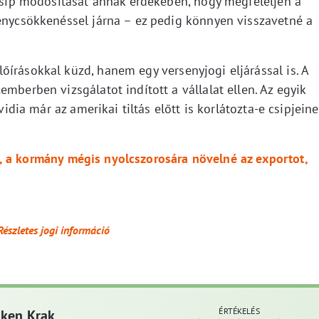
 csip módosítását annak érdekében, hogy megfeleljen a
ménycsökkenéssel járna – ez pedig könnyen visszavetné a
írásokkal küzd, hanem egy versenyjogi eljárással is. A
mberben vizsgálatot indított a vállalat ellen. Az egyik
vidia már az amerikai tiltás előtt is korlátozta-e csipjein
, a kormány mégis nyolcszorosára növelné az exportot,
Részletes jogi információ
ÉRTÉKELÉS
aken Krak