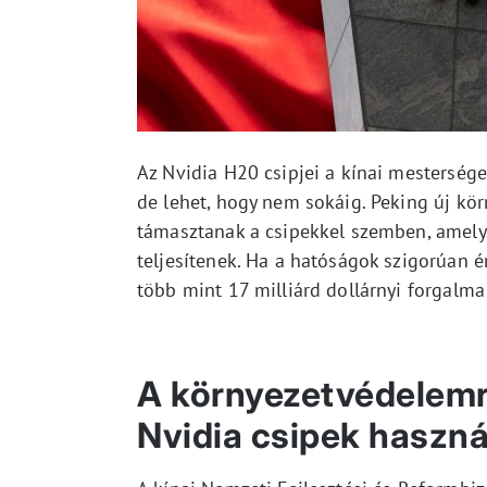
Az Nvidia H20 csipjei a kínai mestersége
de lehet, hogy nem sokáig. Peking új kö
támasztanak a csipekkel szemben, amelye
teljesítenek. Ha a hatóságok szigorúan é
több mint 17 milliárd dollárnyi forgalma
A környezetvédelemre
Nvidia csipek haszná