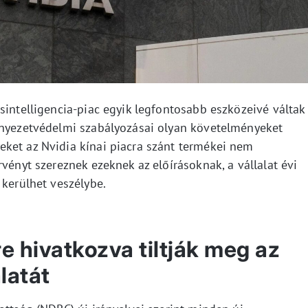
sintelligencia-piac egyik legfontosabb eszközeivé váltak
rnyezetvédelmi szabályozásai olyan követelményeket
ket az Nvidia kínai piacra szánt termékei nem
rvényt szereznek ezeknek az előírásoknak, a vállalat évi
 kerülhet veszélybe.
 hivatkozva tiltják meg az
latát