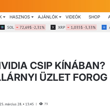
K
HASZNOS
AJÁNLÓK
VIDEÓK
SHOP
SOL
72,69$ -2,31%
XRP
1,035$ -3,33%
ADA
NVIDIA CSIP KÍNÁBAN?
OLLÁRNYI ÜZLET FOROG
25. március 28.
13:45
73