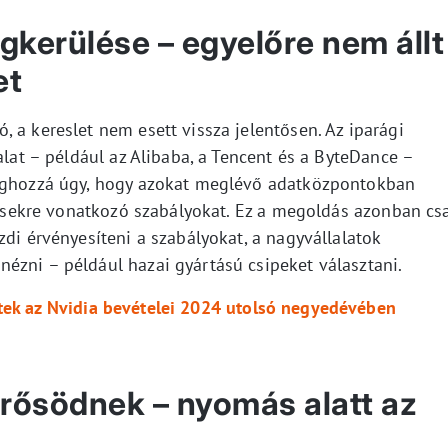
kerülése – egyelőre nem állt
et
 a kereslet nem esett vissza jelentősen. Az iparági
alat – például az Alibaba, a Tencent és a ByteDance –
méghozzá úgy, hogy azokat meglévő adatközpontokban
ezésekre vonatkozó szabályokat. Ez a megoldás azonban cs
zdi érvényesíteni a szabályokat, a nagyvállalatok
ézni – például hazai gyártású csipeket választani.
tek az Nvidia bevételei 2024 utolsó negyedévében
 erősödnek – nyomás alatt az