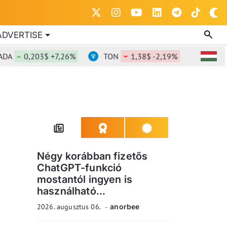
ADVERTISE
0,203$ +7,26%
TON
1,38$ -2,19%
DOT
0,8
Négy korábban fizetős
ChatGPT-funkció
mostantól ingyen is
használható...
2026. augusztus 06.
anorbee