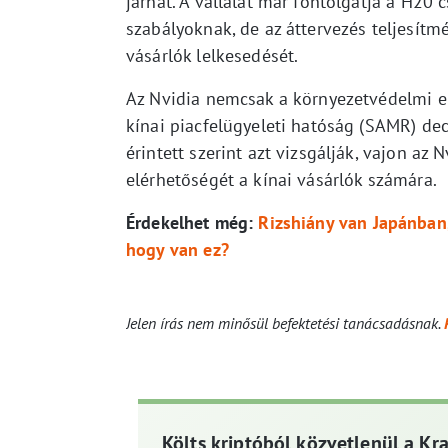
járhat. A vállalat már fontolgatja a H20
szabályoknak, de az áttervezés teljesít
vásárlók lelkesedését.
Az Nvidia nemcsak a környezetvédelmi elő
kínai piacfelügyeleti hatóság (SAMR) dece
érintett szerint azt vizsgálják, vajon az N
elérhetőségét a kínai vásárlók számára.
Érdekelhet még:
Rizshiány van Japánban
hogy van ez?
Jelen írás nem minősül befektetési tanácsadásnak.
Költs kriptóból közvetlenül a Kr