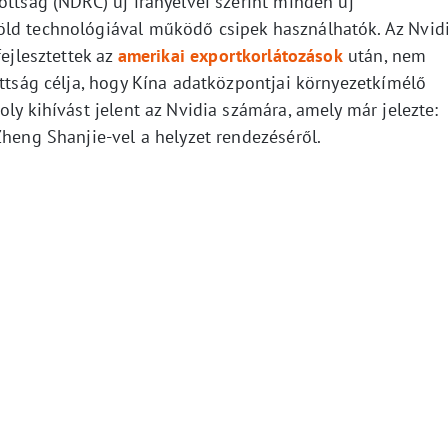
ottság (NDRC) új irányelvei szerint minden új
öld technológiával működő csipek használhatók. Az Nvid
fejlesztettek az
amerikai exportkorlátozások
után, nem
ottság célja, hogy Kína adatközpontjai környezetkímélő
ly kihívást jelent az Nvidia számára, amely már jelezte:
Zheng Shanjie-vel a helyzet rendezéséről.