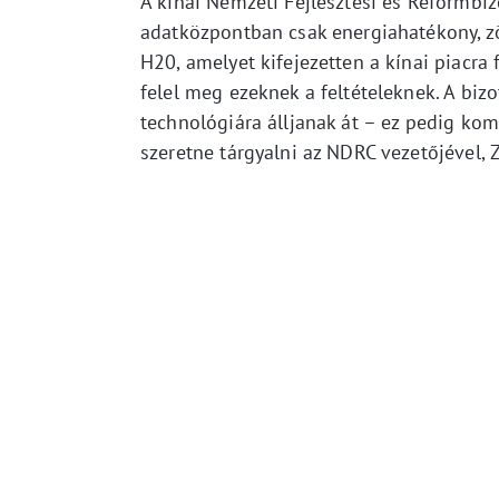
A kínai Nemzeti Fejlesztési és Reformbiz
adatközpontban csak energiahatékony, z
H20, amelyet kifejezetten a kínai piacra 
felel meg ezeknek a feltételeknek. A biz
technológiára álljanak át – ez pedig komo
szeretne tárgyalni az NDRC vezetőjével, 