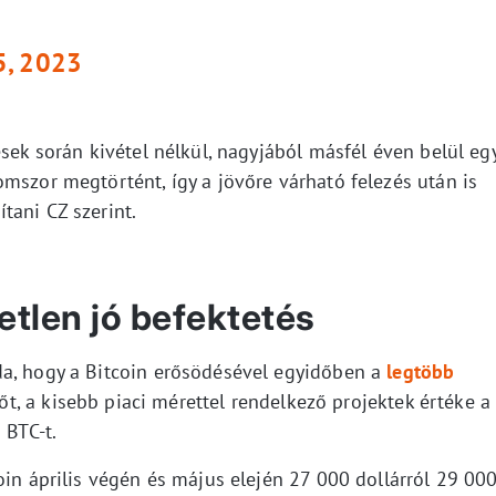
 5, 2023
ések során kivétel nélkül, nagyjából másfél éven belül eg
mszor megtörtént, így a jövőre várható felezés után is
tani CZ szerint.
etlen jó befektetés
da, hogy a Bitcoin erősödésével egyidőben a
legtöbb
Sőt, a kisebb piaci mérettel rendelkező projektek értéke a
 BTC-t.
oin április végén és május elején 27 000 dollárról 29 00