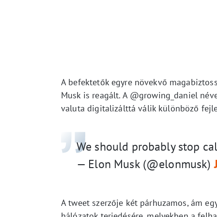
A befektetők egyre növekvő magabiztossá
Musk is reagált. A @growing_daniel néve
valuta digitalizálttá válik különböző fej
We should probably stop ca
— Elon Musk (@elonmusk)
A tweet szerzője két párhuzamos, ám egy
hálózatok terjedésére, melyekben a felha