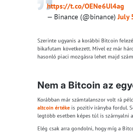
https://t.co/OENe6Ul4ag
— Binance (@binance)
July
Szerinte ugyanis a korábbi Bitcoin felez
bikafutam következett. Mivel ez már háro
hasonló piaci mozgásra lehet majd számí
Nem a Bitcoin az egy
Korábban már számtalanszor volt rá pél
altcoin értéke
is pozitív irányba fordul. 
legtöbb esetben képes túl is szárnyalni a
Elég csak arra gondolni, hogy míg a Bitc