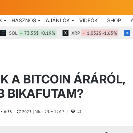
K
HASZNOS
AJÁNLÓK
VIDEÓK
SHOP
OL
73,53$ +0,19%
XRP
1,032$ -1,65%
ADA
K A BITCOIN ÁRÁRÓL,
B BIKAFUTAM?
.
6:36
2023. július 23.
12:17
12