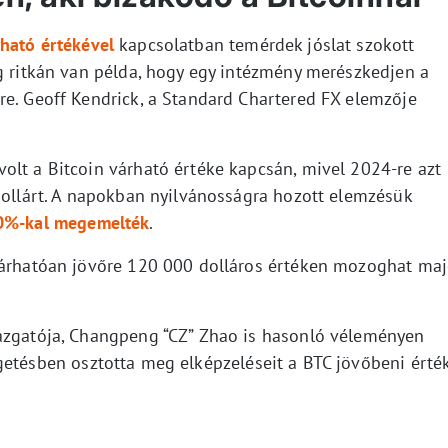
rható értékével
kapcsolatban temérdek jóslat szokott
ag ritkán van példa, hogy egy intézmény merészkedjen a
re. Geoff Kendrick, a Standard Chartered FX elemzője
olt a Bitcoin várható értéke kapcsán, mivel 2024-re azt
 dollárt. A napokban nyilvánosságra hozott elemzésük
%-kal megemelték
.
 várhatóan jövőre 120 000 dolláros értéken mozoghat ma
gazgatója, Changpeng “CZ” Zhao is hasonló véleményen
etésben osztotta meg elképzeléseit a BTC jövőbeni érté