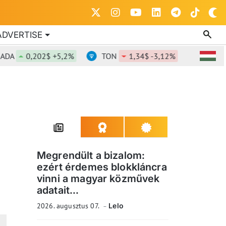
ADVERTISE
0,202$ +5,2%
TON
1,34$ -3,12%
DOT
0,815
Megrendült a bizalom:
ezért érdemes blokkláncra
vinni a magyar közművek
adatait...
2026. augusztus 07.
Lelo