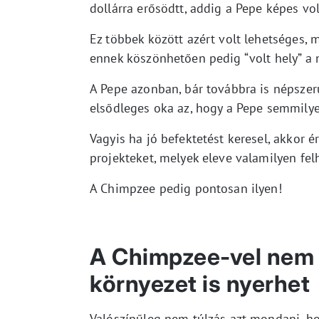
dollárra erősödtt, addig a Pepe képes vo
Ez többek között azért volt lehetséges, m
ennek köszönhetően pedig “volt hely” a
A Pepe azonban, bár továbbra is népszerű
elsődleges oka az, hogy a Pepe semmily
Vagyis ha jó befektetést keresel, akkor 
projekteket, melyek eleve valamilyen fe
A Chimpzee pedig pontosan ilyen!
A Chimpzee-vel nem 
környezet is nyerhet
Valószínűleg nem túlzás azt mondani, ho