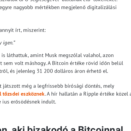
egyre nagyobb mértékben megjelenő digitalizálási
nnyit írt, miszerint:
 igen.”
is láthattuk, amint Musk megszólal valahol, azon
t sem volt máshogy. A Bitcoin értéke rövid időn belül
tről, és jelenleg 31 200 dolláros áron érhető el.
 játszott még a legfrissebb bírósági döntés, mely
 tőzsdei eszköznek
. A hír hallatán a Ripple értéke közel 
e ius erősödésnek indult.
, aki bizakodó a Bitcoinnal