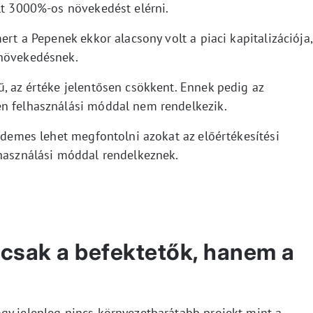
lt 3000%-os növekedést elérni.
ert a Pepenek ekkor alacsony volt a piaci kapitalizációja,
 növekedésnek.
, az értéke jelentősen csökkent. Ennek pedig az
en felhasználási móddal nem rendelkezik.
érdemes lehet megfontolni azokat az előértékesítési
lhasználási móddal rendelkeznek.
csak a befektetők, hanem a
gy jelenleg nincs környezetbarátabb projekt mint a