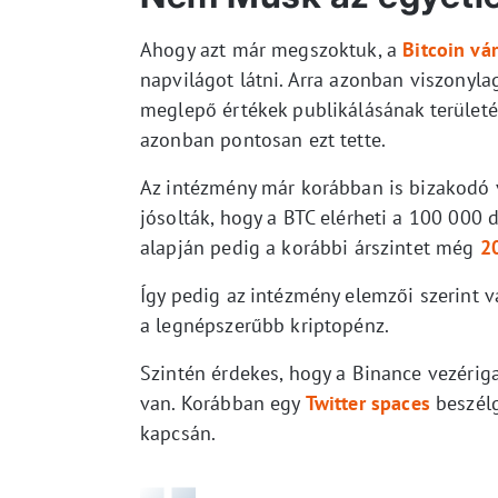
Ahogy azt már megszoktuk, a
Bitcoin vá
napvilágot látni. Arra azonban viszonyl
meglepő értékek publikálásának területé
azonban pontosan ezt tette.
Az intézmény már korábban is bizakodó v
jósolták, hogy a BTC elérheti a 100 000
alapján pedig a korábbi árszintet még
20
Így pedig az intézmény elemzői szerint
a legnépszerűbb kriptopénz.
Szintén érdekes, hogy a Binance vezéri
van. Korábban egy
Twitter spaces
beszélg
kapcsán.