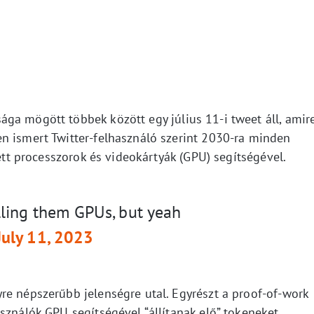
ga mögött többek között egy július 11-i tweet áll, amir
n ismert Twitter-felhasználó szerint 2030-ra minden
lett processzorok és videokártyák (GPU) segítségével.
lling them GPUs, but yeah
July 11, 2023
re népszerűbb jelenségre utal. Egyrészt a proof-of-work
sználók GPU segítségével “állítanak elő” tokeneket.