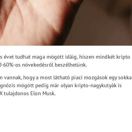
es évet tudhat maga mögött idáig, hiszen mindkét kripto
0-60%-os növekedésről beszélhetünk.
n vannak, hogy a most látható piaci mozgások egy sokka
ognózis mögött pedig már olyan kripto-nagykutyák is
eX tulajdonos Elon Musk.