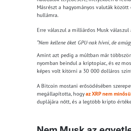
Másrészt a hagyományos valuták között 
hullámra.
Erre válaszul a milliárdos Musk válaszul a
“Nem kellene őket GPU-nak hívni, de amúgy
Amint azt pedig a múltban már többször 
nyomban beindul a kriptopiac, és ez mos
képes volt kitörni a 30 000 dolláros szin
A Bitcoin mostani erősödésében szerepet
megállapította, hogy
az XRP nem minősül
duplájára nőtt, és a legtöbb kripto érték
Nem Musk az egyetlen