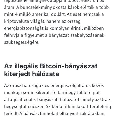
lepleztek le, amelynek alapja a lopott elektromos
áram. A bűncselekmény okozta károk elérték a több
mint 4 millió amerikai dollárt. Az eset nemcsak a
kriptovaluta világát, hanem az ország
energiabiztonságát is komolyan érinti, miközben
felhívja a figyelmet a bányászat szabályozásának
szükségességére.
Az illegális Bitcoin-bányászat
kiterjedt hálózata
Az orosz hatóságok és energiaszolgáltatók közös
munkája során sikerült feltárni egy több régiót
átfogó, illegális bányászati hálózatot, amely az Ural-
hegységtől egészen Szibéria ritkán lakott területeiig
terjedt. A bányászfarmokat elhagyott raktárakban,