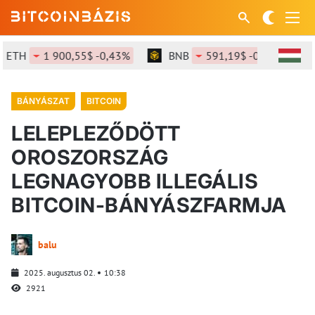
TH
1 900,55$ -0,43%
BNB
591,19$ -0,39%
S
BÁNYÁSZAT
BITCOIN
LELEPLEZŐDÖTT
OROSZORSZÁG
LEGNAGYOBB ILLEGÁLIS
BITCOIN-BÁNYÁSZFARMJA
balu
2025. augusztus 02.
10:38
2921