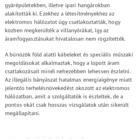
gyárépületekben, illetve ipari hangárokban
alakították ki. Ezekhez a létesítményekhez az
elektromos hálózatot úgy csatlakoztatták, hogy
közben megkerülték a villanyórákat, így az
áramfogyasztásukat hivatalosan nem rögzítették.
A bűnözők föld alatti kábeleket és speciális műszaki
megoldásokat alkalmaztak, hogy a lopott áram
csatlakozásait minél nehezebben lehessen észlelni.
Az illegális bányászat hatalmas energiaigénye miatt
jelentős terhelésnövekedést okozott az elektromos
hálózatban, amit a szolgáltatók is észleltek, de a
pontos okát csak hosszas vizsgálatok után sikerült
megállapítani.