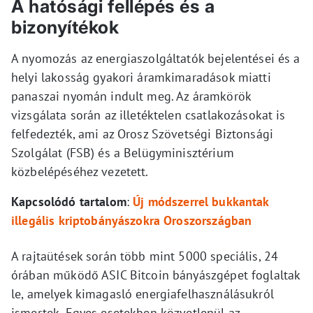
A hatósági fellépés és a
bizonyítékok
A nyomozás az energiaszolgáltatók bejelentései és a
helyi lakosság gyakori áramkimaradások miatti
panaszai nyomán indult meg. Az áramkörök
vizsgálata során az illetéktelen csatlakozásokat is
felfedezték, ami az Orosz Szövetségi Biztonsági
Szolgálat (FSB) és a Belügyminisztérium
közbelépéséhez vezetett.
Kapcsolódó tartalom
:
Új módszerrel bukkantak
illegális kriptobányászokra Oroszországban
A rajtaütések során több mint 5000 speciális, 24
órában működő ASIC Bitcoin bányászgépet foglaltak
le, amelyek kimagasló energiafelhasználásukról
ismertek. Egyes esetekben közvetlenül az