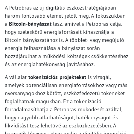
A Petrobras az új digitális eszközstratégiájában
három fontosabb elemet jelölt meg. A fókuszukban
a
Bitcoin-bányászat
lesz, amivel a Petrobras célja,
hogy széleskörű energiaforrásait kihasználja a
Bitcoin bányászatához is. A többlet- vagy megújuló
energia felhasználása a bányászat során
hozzájárulhat a működési költségek csökkentéséhez
és az energiahatékonyság javításához.
A vállalat
tokenizációs projekteket
is vizsgál,
amelyek potenciálisan energiaforrásokhoz vagy más
nyersanyagokhoz kötött, eszközfedezetű tokeneket
foglalhatnak magukban. Ez a tokenizáció
forradalmasíthatja a Petrobras működését azáltal,
hogy nagyobb átláthatóságot, hatékonyságot és
likviditást tesz lehetővé az eszközkezelésben. A
harmadik lényeges elem pedig a digitális innováció,