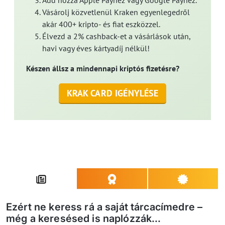
Add hozzá Apple Payhez vagy Google Payhez.
Vásárolj közvetlenül Kraken egyenlegedről
akár 400+ kripto- és fiat eszközzel.
Élvezd a 2% cashback-et a vásárlások után,
havi vagy éves kártyadíj nélkül!
Készen állsz a mindennapi kriptós fizetésre?
KRAK CARD IGÉNYLÉSE
Ezért ne keress rá a saját tárcacímedre –
még a keresésed is naplózzák...