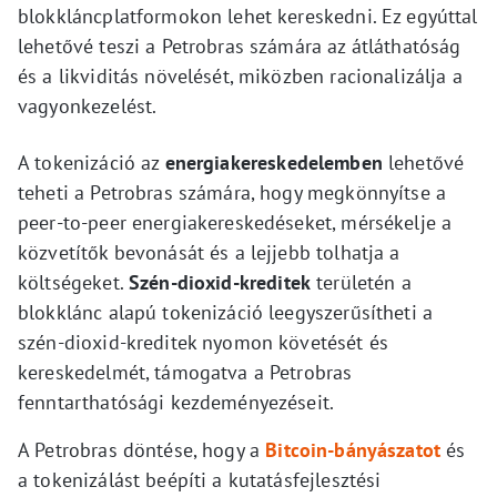
blokkláncplatformokon lehet kereskedni. Ez egyúttal
lehetővé teszi a Petrobras számára az átláthatóság
és a likviditás növelését, miközben racionalizálja a
vagyonkezelést.
A tokenizáció az
energiakereskedelemben
lehetővé
teheti a Petrobras számára, hogy megkönnyítse a
peer-to-peer energiakereskedéseket, mérsékelje a
közvetítők bevonását és a lejjebb tolhatja a
költségeket.
Szén-dioxid-kreditek
területén a
blokklánc alapú tokenizáció leegyszerűsítheti a
szén-dioxid-kreditek nyomon követését és
kereskedelmét, támogatva a Petrobras
fenntarthatósági kezdeményezéseit.
A Petrobras döntése, hogy a
Bitcoin-bányászatot
és
a tokenizálást beépíti a kutatásfejlesztési