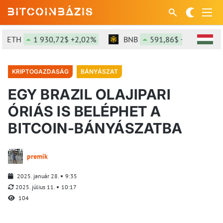
ETH
1 930,72$ +2,02%
BNB
591,86$ +0,12%
KRIPTOGAZDASÁG
BÁNYÁSZAT
EGY BRAZIL OLAJIPARI
ÓRIÁS IS BELÉPHET A
BITCOIN-BÁNYÁSZATBA
premik
2025. január 28.
9:35
2025. július 11.
10:17
104