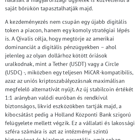
saját bőrükön tapasztalhatják majd.
A kezdeményezés nem csupán egy újabb digitális
token a piacon, hanem egy komoly stratégiai lépés
is. A Qivalis célja, hogy megtörje az amerikai
dominanciát a digitális pénzügyekben – ahol
jelenleg az olyan dollárhoz kötött óriások
uralkodnak, mint a Tether (USDT) vagy a Circle
(USDC) -, miközben egy teljesen MiCAR-kompatibilis,
azaz az uniós kriptoszabályozásnak maximálisan
megfelelő alternatívát nyújt. Az új stabilcoin értékét
1:1 arányban valódi euróban és rendkívül
biztonságos, likvid eszközökben tartják majd, a
kibocsátást pedig a Holland Központi Bank szigorú
felügyelete mellett végzik. Ez a vállalati és lakossági
szféra számára is azt az intézményi szintű
biztonságot és bizalmat garantálja, amit sokan