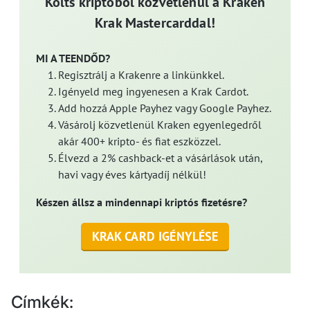
Költs kriptóból közvetlenül a Kraken
Krak Mastercarddal!
MI A TEENDŐD?
Regisztrálj a Krakenre a linkünkkel.
Igényeld meg ingyenesen a Krak Cardot.
Add hozzá Apple Payhez vagy Google Payhez.
Vásárolj közvetlenül Kraken egyenlegedről
akár 400+ kripto- és fiat eszközzel.
Élvezd a 2% cashback-et a vásárlások után,
havi vagy éves kártyadíj nélkül!
Készen állsz a mindennapi kriptós fizetésre?
KRAK CARD IGÉNYLÉSE
Címkék: