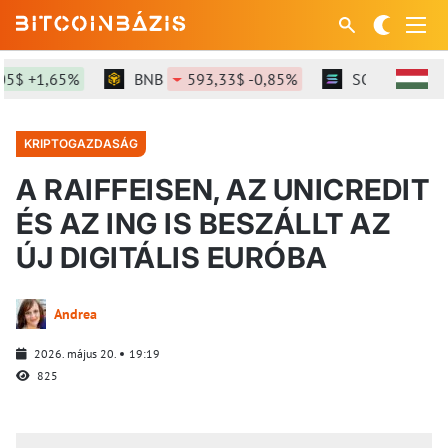
$ +1,65%
BNB
593,33$ -0,85%
SOL
73,42$ -
KRIPTOGAZDASÁG
A RAIFFEISEN, AZ UNICREDIT
ÉS AZ ING IS BESZÁLLT AZ
ÚJ DIGITÁLIS EURÓBA
Andrea
2026. május 20.
19:19
825