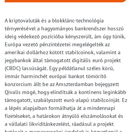
A kriptovaluták és a blokklánc-technológia
térnyerésével a hagyományos bankrendszer hosszú
ideig védekező pozícióba kényszerült, ám úgy tűnik,
Európa vezető pénzintézetei megelégelték az
amerikai dollárhoz kötött stabilcoinok, valamint a
jegybankok által támogatott digitális euró projekt
(CBDC) lassúságát. Egy példátlanul széles körű,
immár harminchét európai bankot tömörítő
konzorcium állt be az Amszterdamban bejegyzett
Qivalis mögé, hogy elindítsák a kontinens leginkább
támogatott, szabályozott euró-alapú stabilcoinját. Ez
a lépés alapjaiban formálhatja át a mindennapi
fizetéseket, a határokon átnyúló elszámolásokat és
a vállalati likviditáskezelést, ráadásul a projekt
hatásait a magyarországi ügyfelek is közvetlenül a