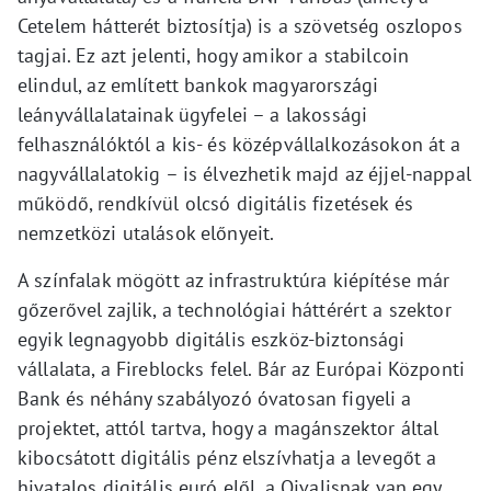
Cetelem hátterét biztosítja) is a szövetség oszlopos
tagjai. Ez azt jelenti, hogy amikor a stabilcoin
elindul, az említett bankok magyarországi
leányvállalatainak ügyfelei – a lakossági
felhasználóktól a kis- és középvállalkozásokon át a
nagyvállalatokig – is élvezhetik majd az éjjel-nappal
működő, rendkívül olcsó digitális fizetések és
nemzetközi utalások előnyeit.
A színfalak mögött az infrastruktúra kiépítése már
gőzerővel zajlik, a technológiai háttérért a szektor
egyik legnagyobb digitális eszköz-biztonsági
vállalata, a Fireblocks felel. Bár az Európai Központi
Bank és néhány szabályozó óvatosan figyeli a
projektet, attól tartva, hogy a magánszektor által
kibocsátott digitális pénz elszívhatja a levegőt a
hivatalos digitális euró elől, a Qivalisnak van egy