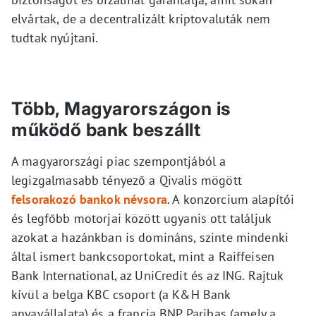
elvártak, de a decentralizált kriptovaluták nem
tudtak nyújtani.
Több, Magyarországon is
működő bank beszállt
A magyarországi piac szempontjából a
legizgalmasabb tényező a Qivalis mögött
felsorakozó bankok névsora
. A konzorcium alapítói
és legfőbb motorjai között ugyanis ott találjuk
azokat a hazánkban is domináns, szinte mindenki
által ismert bankcsoportokat, mint a Raiffeisen
Bank International, az UniCredit és az ING. Rajtuk
kívül a belga KBC csoport (a K&H Bank
anyavállalata) és a francia BNP Paribas (amely a