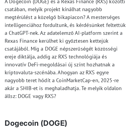
A Dogecoin (DOGE) és a Rexas Finance (RXS) közötti
csatában, melyik projekt kínálhat nagyobb
megtérülést a közelgő bikapiacon? A mesterséges
intelligenciához fordultunk, és kérdésünket feltettük
a ChatGPT-nek. Az adatelemző AI-platform szerint a
Rexas Finance kerülhet ki győztesen kettejük
csatájából. Míg a DOGE népszerűségét közösségi
ereje diktálja, addig az RXS technológiája és
innovatív DeFi-megoldásai új színt hozhatnak a
kriptovaluta-szcénába. Ahogyan az RXS egyre
nagyobb teret hódít a CoinMarketCap-en, 2025-re
akár a SHIB-et is meghaladhatja. Te melyik oldalon
állsz: DOGE vagy RXS?
Dogecoin (DOGE)