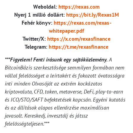
Weboldal:
https://rexas.com
Nyerj 1 millió dollárt:
https://bit.ly/Rexas1M
Fehér könyv:
https://rexas.com/rexas-
whitepaper.pdf
Twitter/X:
https://x.com/rexasfinance
Telegram:
https://t.me/rexasfinance
***Figyelem! Fenti írásunk egy sajtóközlemény.
A
BitcoinBázis szerkesztősége semmilyen formában nem
vállal felelősséget a leírtakért és fokozott óvatosságra
inti minden Olvasóját az extrém kockázatos
kriptovaluta, CFD, token, metaverse, DeFi, play-to-earn
és ICO/STO/SAFT befektetések kapcsán. Egyéni kutatás
és az állítások alapos ellenőrzése maximálisan
javasolt. Kereskedj, invesztálj és játssz
felelősségteljesen.***