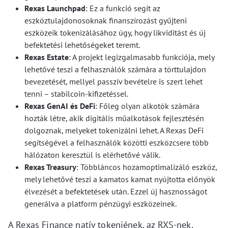
Rexas Launchpad
: Ez a funkció segít az
eszköztulajdonosoknak finanszírozást gyűjteni
eszközeik tokenizálásához úgy, hogy likviditást és új
befektetési lehetőségeket teremt.
Rexas Estate
: A projekt legizgalmasabb funkciója, mely
lehetővé teszi a felhasználók számára a törttulajdon
bevezetését, mellyel passzív bevételre is szert lehet
tenni – stabilcoin-kifizetéssel.
Rexas GenAI és DeFi
: Főleg olyan alkotók számára
hozták létre, akik digitális műalkotások fejlesztésén
dolgoznak, melyeket tokenizálni lehet. A Rexas DeFi
segítségével a felhasználók közötti eszközcsere több
hálózaton keresztül is elérhetővé válik.
Rexas Treasury
: Többláncos hozamoptimalizáló eszköz,
mely lehetővé teszi a kamatos kamat nyújtotta előnyök
élvezését a befektetések után. Ezzel új hasznosságot
generálva a platform pénzügyi eszközeinek.
A Rexas Finance natív tokenjének, az RXS-nek,