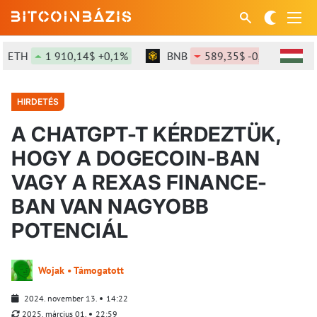
H
1 910,14$ +0,1%
BNB
589,35$ -0,88%
SO
HIRDETÉS
A CHATGPT-T KÉRDEZTÜK,
HOGY A DOGECOIN-BAN
VAGY A REXAS FINANCE-
BAN VAN NAGYOBB
POTENCIÁL
Wojak • Támogatott
2024. november 13.
14:22
2025. március 01.
22:59