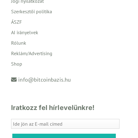
Jogi nyilatkozat
Szerkesztői politika
ÁSZF
AI irányelvek
Rólunk
Reklám/Advertising
Shop
info@bitcoinbazis.hu
Iratkozz fel hírlevelünkre!