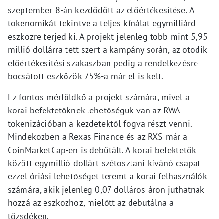
szeptember 8-án kezdődött az előértékesítése. A
tokenomikát tekintve a teljes kínálat egymilliárd
eszközre terjed ki. A projekt jelenleg több mint 5,95
millió dollárra tett szert a kampány során, az ötödik
előértékesítési szakaszban pedig a rendelkezésre
bocsátott eszközök 75%-a már el is kelt.
Ez fontos mérföldkő a projekt számára, mivel a
korai befektetőknek lehetőségük van az RWA
tokenizációban a kezdetektől fogva részt venni.
Mindeközben a Rexas Finance és az RXS már a
CoinMarketCap-en is debütált. A korai befektetők
között egymillió dollárt szétosztani kívánó csapat
ezzel óriási lehetőséget teremt a korai felhasználók
számára, akik jelenleg 0,07 dolláros áron juthatnak
hozzá az eszközhöz, mielőtt az debütálna a
tőzsdéken.