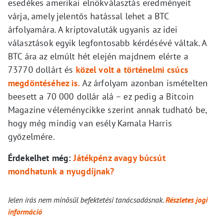
esedékes amerikai elnökválasztás eredményeit
várja, amely jelentős hatással lehet a BTC
árfolyamára. A kriptovaluták ugyanis az idei
választások egyik legfontosabb kérdésévé váltak. A
BTC ára az elmúlt hét elején majdnem elérte a
73770 dollárt és
közel volt a történelmi csúcs
megdöntéséhez is.
Az árfolyam azonban ismételten
beesett a 70 000 dollár alá – ez pedig a Bitcoin
Magazine véleménycikke szerint annak tudható be,
hogy még mindig van esély Kamala Harris
győzelmére.
Érdekelhet még:
Játékpénz avagy búcsút
mondhatunk a nyugdíjnak?
Jelen írás nem minősül befektetési tanácsadásnak.
Részletes jogi
információ