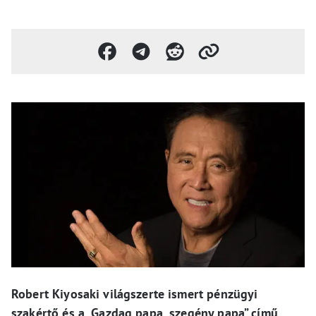
Robert Kiyosaki világszerte ismert pénzügyi
szakértő és a „Gazdag papa, szegény papa” című