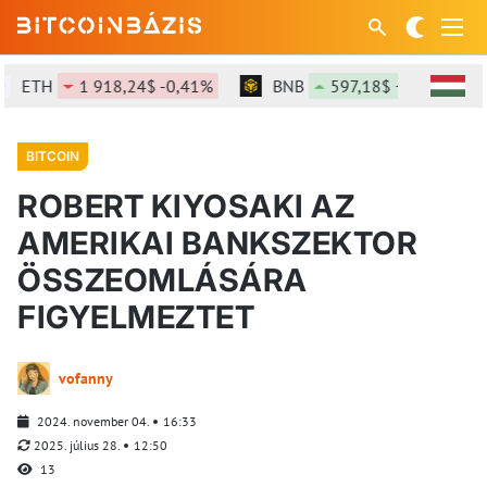
ETH
1 918,24$ -0,41%
BNB
597,18$ +0,76%
BITCOIN
ROBERT KIYOSAKI AZ
AMERIKAI BANKSZEKTOR
ÖSSZEOMLÁSÁRA
FIGYELMEZTET
vofanny
2024. november 04.
16:33
2025. július 28.
12:50
13