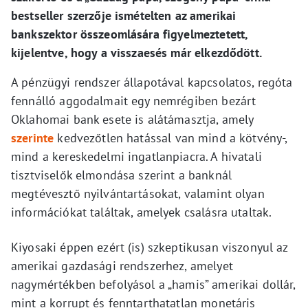
bestseller szerzője ismételten az amerikai
bankszektor összeomlására figyelmeztetett,
kijelentve, hogy a visszaesés már elkezdődött.
A pénzügyi rendszer állapotával kapcsolatos, regóta
fennálló aggodalmait egy nemrégiben bezárt
Oklahomai bank esete is alátámasztja, amely
szerinte
kedvezőtlen hatással van mind a kötvény-,
mind a kereskedelmi ingatlanpiacra. A hivatali
tisztviselők elmondása szerint a banknál
megtévesztő nyilvántartásokat, valamint olyan
információkat találtak, amelyek csalásra utaltak.
Kiyosaki éppen ezért (is) szkeptikusan viszonyul az
amerikai gazdasági rendszerhez, amelyet
nagymértékben befolyásol a „hamis” amerikai dollár,
mint a korrupt és fenntarthatatlan monetáris