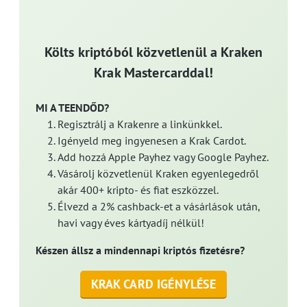
Költs kriptóból közvetlenül a Kraken
Krak Mastercarddal!
MI A TEENDŐD?
Regisztrálj a Krakenre a linkünkkel.
Igényeld meg ingyenesen a Krak Cardot.
Add hozzá Apple Payhez vagy Google Payhez.
Vásárolj közvetlenül Kraken egyenlegedről
akár 400+ kripto- és fiat eszközzel.
Élvezd a 2% cashback-et a vásárlások után,
havi vagy éves kártyadíj nélkül!
Készen állsz a mindennapi kriptós fizetésre?
KRAK CARD IGÉNYLÉSE