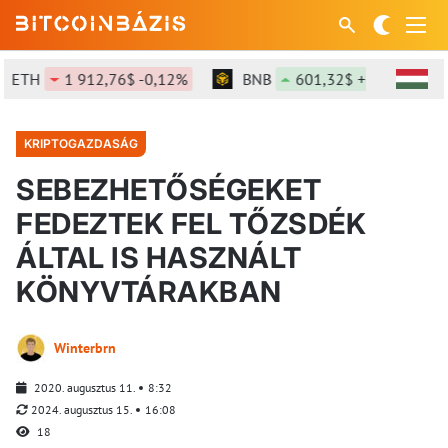
TH
1 912,76$ -0,12%
BNB
601,32$ +1,46%
KRIPTOGAZDASÁG
SEBEZHETŐSÉGEKET
FEDEZTEK FEL TŐZSDÉK
ÁLTAL IS HASZNÁLT
KÖNYVTÁRAKBAN
Winterbrn
2020. augusztus 11.
8:32
2024. augusztus 15.
16:08
18