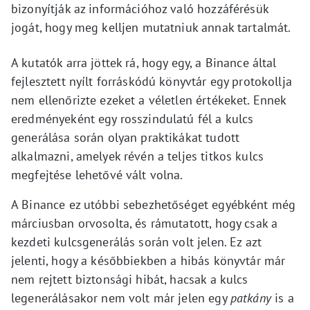
bizonyítják az információhoz való hozzáférésük
jogát, hogy meg kelljen mutatniuk annak tartalmát.
A kutatók arra jöttek rá, hogy egy, a Binance által
fejlesztett nyílt forráskódú könyvtár egy protokollja
nem ellenőrizte ezeket a véletlen értékeket. Ennek
eredményeként egy rosszindulatú fél a kulcs
generálása során olyan praktikákat tudott
alkalmazni, amelyek révén a teljes titkos kulcs
megfejtése lehetővé vált volna.
A Binance ez utóbbi sebezhetőséget egyébként még
márciusban orvosolta, és rámutatott, hogy csak a
kezdeti kulcsgenerálás során volt jelen. Ez azt
jelenti, hogy a későbbiekben a hibás könyvtár már
nem rejtett biztonsági hibát, hacsak a kulcs
legenerálásakor nem volt már jelen egy
patkány
is a