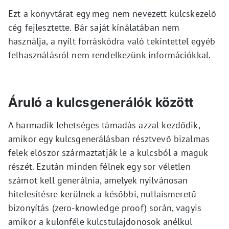
Ezt a könyvtárat egy meg nem nevezett kulcskezelő
cég fejlesztette. Bár saját kínálatában nem
használja, a nyílt forráskódra való tekintettel egyéb
felhasználásról nem rendelkezünk információkkal.
Áruló a kulcsgenerálók között
A harmadik lehetséges támadás azzal kezdődik,
amikor egy kulcsgenerálásban résztvevő bizalmas
felek először származtatják le a kulcsból a maguk
részét. Ezután minden félnek egy sor véletlen
számot kell generálnia, amelyek nyilvánosan
hitelesítésre kerülnek a későbbi, nullaismeretű
bizonyítás (zero-knowledge proof) során, vagyis
amikor a különféle kulcstulajdonosok anélkül