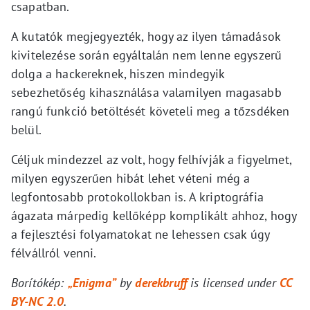
csapatban.
A kutatók megjegyezték, hogy az ilyen támadások
kivitelezése során egyáltalán nem lenne egyszerű
dolga a hackereknek, hiszen mindegyik
sebezhetőség kihasználása valamilyen magasabb
rangú funkció betöltését követeli meg a tőzsdéken
belül.
Céljuk mindezzel az volt, hogy felhívják a figyelmet,
milyen egyszerűen hibát lehet véteni még a
legfontosabb protokollokban is. A kriptográfia
ágazata márpedig kellőképp komplikált ahhoz, hogy
a fejlesztési folyamatokat ne lehessen csak úgy
félvállról venni.
Borítókép:
„Enigma”
by
derekbruff
is licensed under
CC
BY-NC 2.0
.