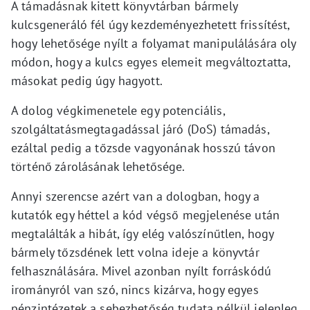
A támadásnak kitett könyvtárban bármely
kulcsgeneráló fél úgy kezdeményezhetett frissítést,
hogy lehetősége nyílt a folyamat manipulálására oly
módon, hogy a kulcs egyes elemeit megváltoztatta,
másokat pedig úgy hagyott.
A dolog végkimenetele egy potenciális,
szolgáltatásmegtagadással járó (DoS) támadás,
ezáltal pedig a tőzsde vagyonának hosszú távon
történő zárolásának lehetősége.
Annyi szerencse azért van a dologban, hogy a
kutatók egy héttel a kód végső megjelenése után
megtalálták a hibát, így elég valószínűtlen, hogy
bármely tőzsdének lett volna ideje a könyvtár
felhasználására. Mivel azonban nyílt forráskódú
irományról van szó, nincs kizárva, hogy egyes
pénzintézetek a sebezhetőség tudata nélkül jelenleg