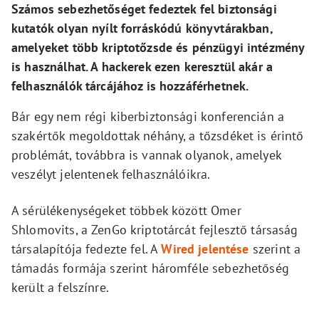
Számos sebezhetőséget fedeztek fel biztonsági
kutatók olyan nyílt forráskódú könyvtárakban,
amelyeket több kriptotőzsde és pénzügyi intézmény
is használhat. A hackerek ezen keresztül akár a
felhasználók tárcájához is hozzáférhetnek.
Bár egy nem régi kiberbiztonsági konferencián a
szakértők megoldottak néhány, a tőzsdéket is érintő
problémát, továbbra is vannak olyanok, amelyek
veszélyt jelentenek felhasználóikra.
A sérülékenységeket többek között Omer
Shlomovits, a ZenGo kriptotárcát fejlesztő társaság
társalapítója fedezte fel. A
Wired jelentése
szerint a
támadás formája szerint háromféle sebezhetőség
került a felszínre.