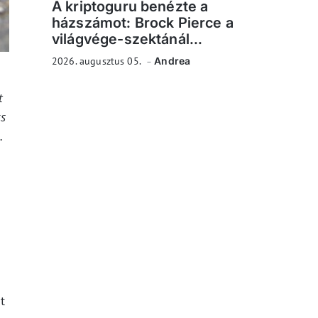
A kriptoguru benézte a
házszámot: Brock Pierce a
világvége-szektánál...
2026. augusztus 05.
Andrea
t
rs
.
t