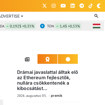
ADVERTISE
0,192$ +0,35%
TON
1,4$ +0,53%
DOT
0,843
Drámai javaslattal álltak elő
az Ethereum fejlesztők,
nullára csökkentenék a
kibocsátást...
2026. augusztus 05.
premik