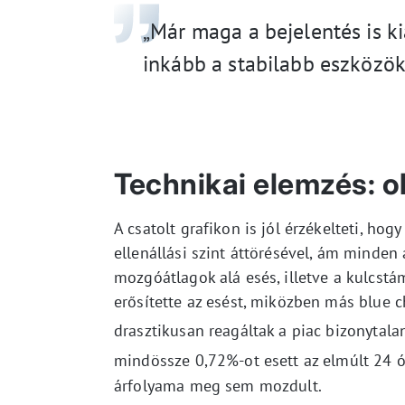
„Már maga a bejelentés is ki
inkább a stabilabb eszközök 
Technikai elemzés: o
A csatolt grafikon is jól érzékelteti, ho
ellenállási szint áttörésével, ám minde
mozgóátlagok alá esés, illetve a kulcstá
erősítette az esést, miközben más blue c
drasztikusan reagáltak a piac bizonytala
mindössze 0,72%-ot esett az elmúlt 24 
árfolyama meg sem mozdult.