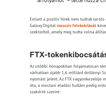
árfolyamot” – tette hozzá C
Emiatt a pozitív hírek nem tudtak tartós 
Galaxy Digital
masszív felvásárlását
követ
szektorból, amely meg tudta volna állítan
FTX-tokenkibocsátá
Az utóbbi hónapokban folyamatosan t
várhatóan újabb 1,6 milliárd dollárnyi S
nyomást jelent. Az FTX vagyonkezelője m
óta, a mostani eladási hullám pedig erős
szakértő szerint: