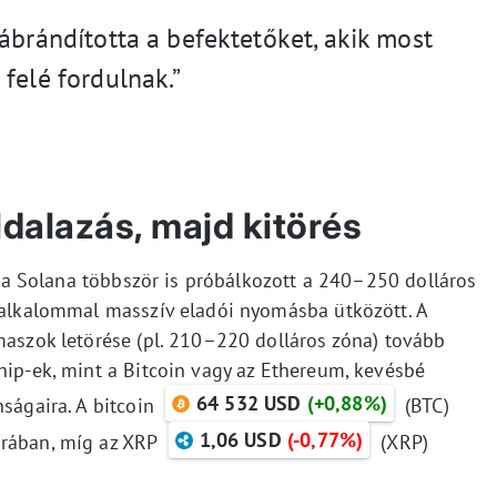
ábrándította a befektetőket, akik most
felé fordulnak.”
ldalazás, majd kitörés
gy a Solana többször is próbálkozott a 240–250 dolláros
n alkalommal masszív eladói nyomásba ütközött. A
maszok letörése (pl. 210–220 dolláros zóna) tovább
hip-ek, mint a Bitcoin vagy az Ethereum, kevésbé
64 532 USD
(+0,88%)
nságaira. A bitcoin
(BTC)
1,06 USD
(-0,77%)
órában, míg az XRP
(XRP)