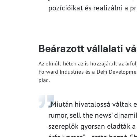
pozícióikat és realizálni a 
Beárazott vállalati v
Az elmúlt héten az is hozzájárult az ár
Forward Industries és a DeFi Developmen
piac.
„Miután hivatalossá váltak ez
rumor, sell the news’ dinami
szereplők gyorsan eladták a