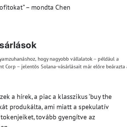
profitokat” – mondta Chen
ásárlások
folyamzuhanáshoz, hogy nagyobb vállalatok – például a
t Corp – jelentős Solana-vásárlásait már előre beárazta 
ek a hírek, a piac a klasszikus ’buy the
kát produkálta, ami miatt a spekulatív
 tokenjeiket, tovább gyengítve az