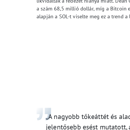
likvidáltak a fedezet hiánya miatt. Dean
a szám 68,5 millió dollár, míg a Bitcoin 
alapján a SOL-t viselte meg ez a trend a
„A nagyobb tőkeáttét és ala
jelentősebb esést mutatott, 