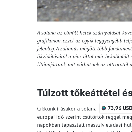
A solana az elmúlt hetek szárnyalását köv
grafikonon, ezzel az egyik leggyengébb tel
jelenleg. A zuhanás mögött több fundamentál
likvidálásától a piac által már bekalkulált
Utánajártunk, mit várhatunk az altcointól a
Túlzott tőkeáttétel é
73,96 US
Cikkünk írásakor a solana
európai idő szerint csütörtök reggel megk
napokban tapasztalt masszív eladási hul