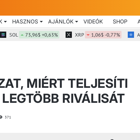
K
HASZNOS
AJÁNLÓK
VIDEÓK
SHOP
OL
73,96$ +0,63%
XRP
1,06$ -0,77%
ADA
AT, MIÉRT TELJESÍTI
 LEGTÖBB RIVÁLISÁT
371