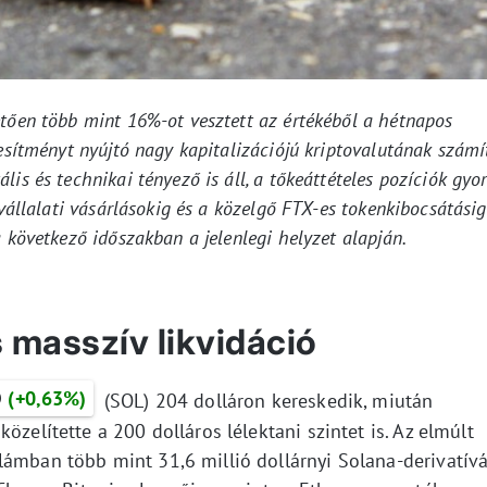
etően több mint 16%-ot vesztett az értékéből a hétnapos
jesítményt nyújtó nagy kapitalizációjú kriptovalutának számí
is és technikai tényező is áll, a tőkeáttételes pozíciók gyo
 vállalati vásárlásokig és a közelgő FTX-es tokenkibocsátásig
 következő időszakban a jelenlegi helyzet alapján.
s masszív likvidáció
D
(+0,63%)
(SOL) 204 dolláron kereskedik, miután
özelítette a 200 dolláros lélektani szintet is. Az elmúlt
lámban több mint 31,6 millió dollárnyi Solana-derivatívá