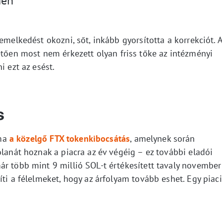
hen
emelkedést okozni, sőt, inkább gyorsította a korrekciót. 
ően most nem érkezett olyan friss tőke az intézményi
i ezt az esést.
s
éma
a közelgő FTX tokenkibocsátás
, amelynek során
olanát hoznak a piacra az év végéig – ez további eladói
ár több mint 9 millió SOL-t értékesített tavaly november
íti a félelmeket, hogy az árfolyam tovább eshet. Egy piaci