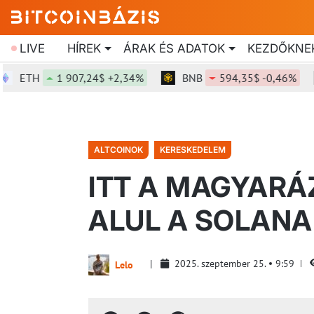
LIVE
HÍREK
ÁRAK ÉS ADATOK
KEZDŐKNE
TH
1 907,24$ +2,34%
BNB
594,35$ -0,46%
S
ALTCOINOK
KERESKEDELEM
ITT A MAGYARÁZ
ALUL A SOLANA
2025. szeptember 25.
9:59
Lelo