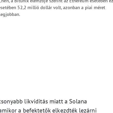
 Chen, a Bitunix elemzője szerint az Ethereum esetében e
esetében 52,2 millió dollár volt, azonban a piai méret
 legjobban.
csonyabb likviditás miatt a Solana
amikor a befektetők elkezdték lezárni