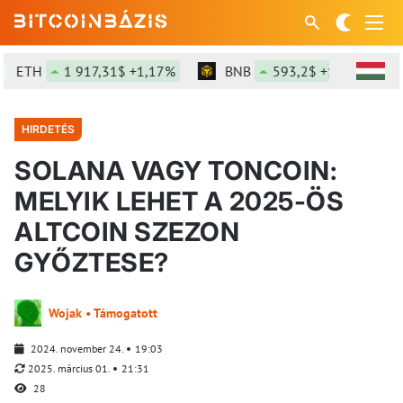
ETH
1 917,31$ +1,17%
BNB
593,2$ +1,16%
HIRDETÉS
SOLANA VAGY TONCOIN:
MELYIK LEHET A 2025-ÖS
ALTCOIN SZEZON
GYŐZTESE?
Wojak • Támogatott
2024. november 24.
19:03
2025. március 01.
21:31
28