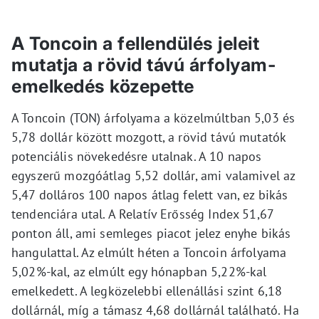
A Toncoin a fellendülés jeleit
mutatja a rövid távú árfolyam-
emelkedés közepette
A Toncoin (TON) árfolyama a közelmúltban 5,03 és
5,78 dollár között mozgott, a rövid távú mutatók
potenciális növekedésre utalnak. A 10 napos
egyszerű mozgóátlag 5,52 dollár, ami valamivel az
5,47 dolláros 100 napos átlag felett van, ez bikás
tendenciára utal. A Relatív Erősség Index 51,67
ponton áll, ami semleges piacot jelez enyhe bikás
hangulattal. Az elmúlt héten a Toncoin árfolyama
5,02%-kal, az elmúlt egy hónapban 5,22%-kal
emelkedett. A legközelebbi ellenállási szint 6,18
dollárnál, míg a támasz 4,68 dollárnál található. Ha