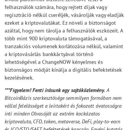
felhasználók számára, hogy rejtett díjak vagy
regisztráció nélkül cseréljék, vásárolják vagy eladják
ezeket a kriptovalutákat. Ez növeli a biztonságot
azáltal, hogy nem tárolja a felhasználók eszközeit. A
több mint 900 kriptovaluta támogatásával, a
tranzakciós volumenek korlátozása nélkül, valamint
a kriptovásárlás bankkártyával történő
lehetőségével a ChangeNOW kényelmes és
biztonságos módját kínálja a digitális befektetések
kezelésének.
***Figyelem! Fenti írásunk egy sajtóközlemény.
A
BitcoinBázis szerkesztősége semmilyen formában nem
vállal felelősséget a leírtakért és fokozott óvatosságra
inti minden Olvasóját az extrém kockázatos
kriptovaluta, CFD, token, metaverse, DeFi, play-to-earn
és ICO/STO/SAFT befektetések kapcsán. Egyéni kutatás