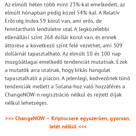
Az elmúlt héten több mint 23%-kal emelkedett, az
elmúlt hónapban pedig közel 54%-kal. A Relatív
Erősség Index 59 körül van, ami erős, de
fenntartható lendületre utal. A legközelebbi
ellenállási szint 268 dollár körül van, és ennek
áttörése a következő szint felé vezethet, ami 309
dollárnál tapasztalható. Az elmúlt 10 és 100 nap
mozgóátlagai emelkedő tendenciát mutatnak. Ezek
a mutatók arra utalnak, hogy bikás hangulat
tapasztalható a piacon. A jelenlegi, kedvezőnek tűnő
tendenciák mellett a Solana-hoz való hozzáférés a
ChangeNOW-n regisztráció nélkül és rejtett díjak
nélkül lehetséges.
>>> ChangeNOW – Kriptocsere egyszerűen, gyorsan,
letét nélkül <<<