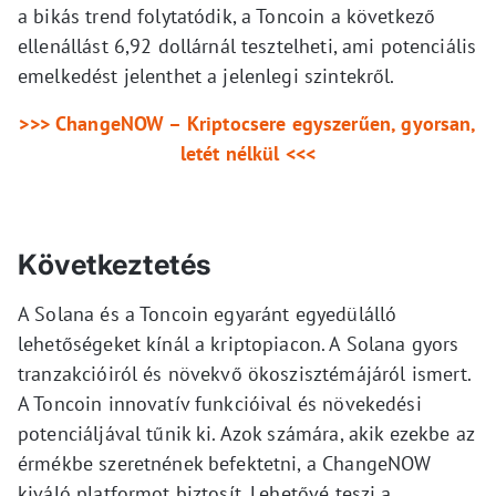
a bikás trend folytatódik, a Toncoin a következő
ellenállást 6,92 dollárnál tesztelheti, ami potenciális
emelkedést jelenthet a jelenlegi szintekről.
>>> ChangeNOW – Kriptocsere egyszerűen, gyorsan,
letét nélkül <<<
Következtetés
A Solana és a Toncoin egyaránt egyedülálló
lehetőségeket kínál a kriptopiacon. A Solana gyors
tranzakcióiról és növekvő ökoszisztémájáról ismert.
A Toncoin innovatív funkcióival és növekedési
potenciáljával tűnik ki. Azok számára, akik ezekbe az
érmékbe szeretnének befektetni, a ChangeNOW
kiváló platformot biztosít. Lehetővé teszi a