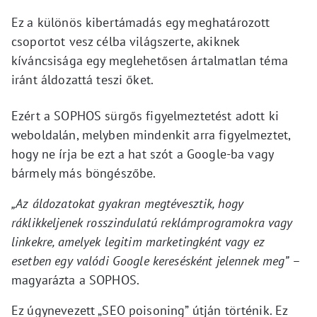
Ez a különös kibertámadás egy meghatározott
csoportot vesz célba világszerte, akiknek
kíváncsisága egy meglehetősen ártalmatlan téma
iránt áldozattá teszi őket.
Ezért a SOPHOS sürgős figyelmeztetést adott ki
weboldalán, melyben mindenkit arra figyelmeztet,
hogy ne írja be ezt a hat szót a Google-ba vagy
bármely más böngészőbe.
„Az áldozatokat gyakran megtévesztik, hogy
ráklikkeljenek rosszindulatú reklámprogramokra vagy
linkekre, amelyek legitim marketingként vagy ez
esetben egy valódi Google keresésként jelennek meg”
–
magyarázta a SOPHOS.
Ez úgynevezett „SEO poisoning” útján történik. Ez