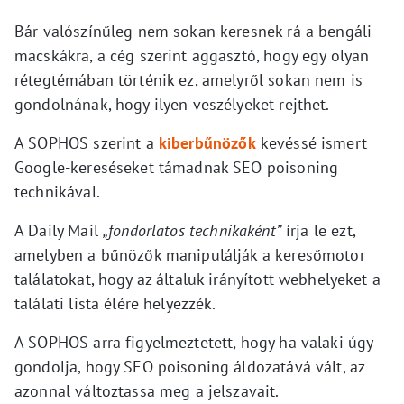
Bár valószínűleg nem sokan keresnek rá a bengáli
macskákra, a cég szerint aggasztó, hogy egy olyan
rétegtémában történik ez, amelyről sokan nem is
gondolnának, hogy ilyen veszélyeket rejthet.
A SOPHOS szerint a
kiberbűnözők
kevéssé ismert
Google-kereséseket támadnak SEO poisoning
technikával.
A Daily Mail
„fondorlatos technikaként”
írja le ezt,
amelyben a bűnözők manipulálják a keresőmotor
találatokat, hogy az általuk irányított webhelyeket a
találati lista élére helyezzék.
A SOPHOS arra figyelmeztetett, hogy ha valaki úgy
gondolja, hogy SEO poisoning áldozatává vált, az
azonnal változtassa meg a jelszavait.