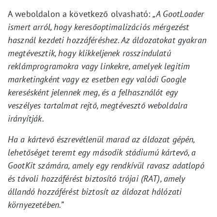
A weboldalon a következő olvasható:
„A GootLoader
ismert arról, hogy keresőoptimalizációs mérgezést
használ kezdeti hozzáféréshez. Az áldozatokat gyakran
megtévesztik, hogy klikkeljenek rosszindulatú
reklámprogramokra vagy linkekre, amelyek legitim
marketingként vagy ez esetben egy valódi Google
keresésként jelennek meg, és a felhasználót egy
veszélyes tartalmat rejtő, megtévesztő weboldalra
irányítják.
Ha a kártevő észrevétlenül marad az áldozat gépén,
lehetőséget teremt egy második stádiumú kártevő, a
GootKit számára, amely egy rendkívül ravasz adatlopó
és távoli hozzáférést biztosító trójai (RAT), amely
állandó hozzáférést biztosít az áldozat hálózati
környezetében.”