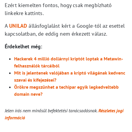
Ezért kiemelten fontos, hogy csak megbízható
linkekre kattints.
A
UNILAD
állásfoglalást kért a Google-tól az esettel
kapcsolatban, de eddig nem érkezett válasz.
Érdekelhet még:
Hackerek 4 millió dollárnyi kriptót loptak a Metawin-
felhasználók tárcáiból
Mit is jelentenek valójában a kriptó világának kedvenc
szavai és kifejezései?
Örökre megszűnhet a techipar egyik legkedveltebb
domain neve?
Jelen írás nem minősül befektetési tanácsadásnak.
Részletes jogi
információ