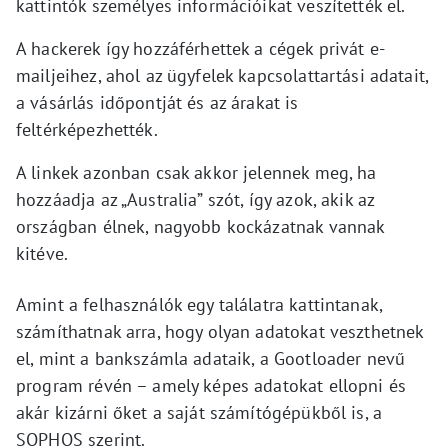
kattintók személyes információikat veszítették el.
A hackerek így hozzáférhettek a cégek privát e-
mailjeihez, ahol az ügyfelek kapcsolattartási adatait,
a vásárlás időpontját és az árakat is
feltérképezhették.
A linkek azonban csak akkor jelennek meg, ha
hozzáadja az „Australia” szót, így azok, akik az
országban élnek, nagyobb kockázatnak vannak
kitéve.
Amint a felhasználók egy találatra kattintanak,
számíthatnak arra, hogy olyan adatokat veszthetnek
el, mint a bankszámla adataik, a Gootloader nevű
program révén – amely képes adatokat ellopni és
akár kizárni őket a saját számítógépükből is, a
SOPHOS szerint.