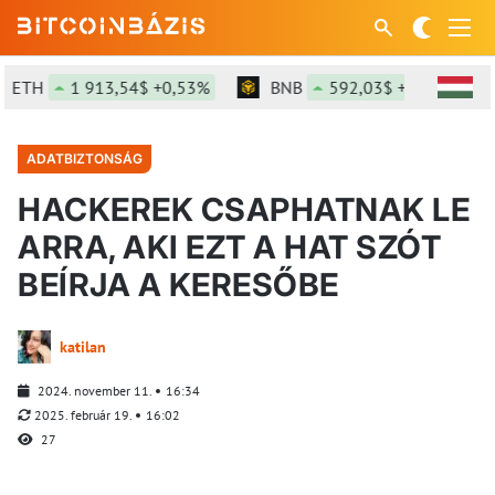
TH
1 913,54$ +0,53%
BNB
592,03$ +0,1%
S
ADATBIZTONSÁG
HACKEREK CSAPHATNAK LE
ARRA, AKI EZT A HAT SZÓT
BEÍRJA A KERESŐBE
katilan
2024. november 11.
16:34
2025. február 19.
16:02
27