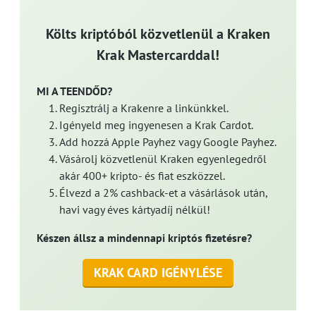
Költs kriptóból közvetlenül a Kraken
Krak Mastercarddal!
MI A TEENDŐD?
Regisztrálj a Krakenre a linkünkkel.
Igényeld meg ingyenesen a Krak Cardot.
Add hozzá Apple Payhez vagy Google Payhez.
Vásárolj közvetlenül Kraken egyenlegedről
akár 400+ kripto- és fiat eszközzel.
Élvezd a 2% cashback-et a vásárlások után,
havi vagy éves kártyadíj nélkül!
Készen állsz a mindennapi kriptós fizetésre?
KRAK CARD IGÉNYLÉSE