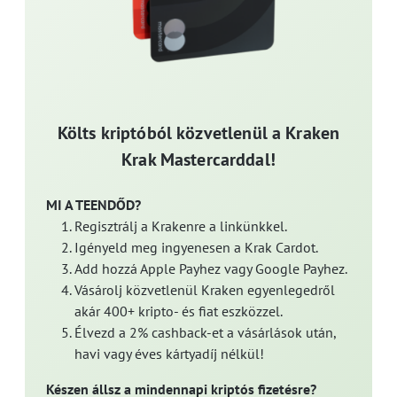
Költs kriptóból közvetlenül a Kraken
Krak Mastercarddal!
MI A TEENDŐD?
Regisztrálj a Krakenre a linkünkkel.
Igényeld meg ingyenesen a Krak Cardot.
Add hozzá Apple Payhez vagy Google Payhez.
Vásárolj közvetlenül Kraken egyenlegedről
akár 400+ kripto- és fiat eszközzel.
Élvezd a 2% cashback-et a vásárlások után,
havi vagy éves kártyadíj nélkül!
Készen állsz a mindennapi kriptós fizetésre?