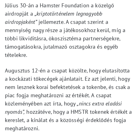
Július 30-án a Hamster Foundation a közelgő
airdropját a
„kriptotörténelem legnagyobb
airdropjaként”
jellemezte. A csapat szerint a
mennyiség nagy része a játékosokhoz kerül, míg a
többi likviditásra, ökoszisztéma partnerségekre,
támogatásokra, jutalmazó osztagokra és egyéb
tételekre.
Augusztus 12-én a csapat közölte, hogy elutasította
a kockázati tőkecégek ajánlatait. Ez azt jelenti, hogy
nem lesznek korai befektetések a tokenbe, és csak a
piac fogja meghatározni az értékét. A csapat
közleményében azt írta, hogy
„nincs extra eladási
nyomás”,
hozzátéve, hogy a HMSTR tokenek értékét a
kereslet, a kínálat és a közösségi érdeklődés fogja
meghatározni.