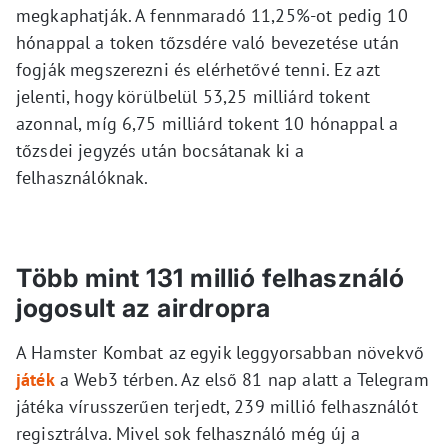
megkaphatják. A fennmaradó 11,25%-ot pedig 10
hónappal a token tőzsdére való bevezetése után
fogják megszerezni és elérhetővé tenni. Ez azt
jelenti, hogy körülbelül 53,25 milliárd tokent
azonnal, míg 6,75 milliárd tokent 10 hónappal a
tőzsdei jegyzés után bocsátanak ki a
felhasználóknak.
Több mint 131 millió felhasználó
jogosult az airdropra
A Hamster Kombat az egyik leggyorsabban növekvő
játék
a Web3 térben. Az első 81 nap alatt a Telegram
játéka vírusszerűen terjedt, 239 millió felhasználót
regisztrálva. Mivel sok felhasználó még új a