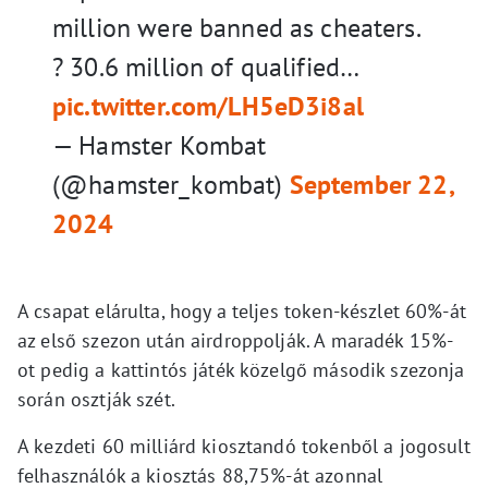
million were banned as cheaters.
? 30.6 million of qualified…
pic.twitter.com/LH5eD3i8al
— Hamster Kombat
(@hamster_kombat)
September 22,
2024
A csapat elárulta, hogy a teljes token-készlet 60%-át
az első szezon után airdroppolják. A maradék 15%-
ot pedig a kattintós játék közelgő második szezonja
során osztják szét.
A kezdeti 60 milliárd kiosztandó tokenből a jogosult
felhasználók a kiosztás 88,75%-át azonnal