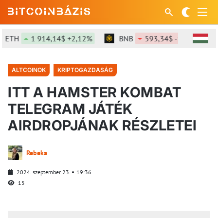
ETH
1 914,14$ +2,12%
BNB
593,34$ -1,25%
ALTCOINOK
KRIPTOGAZDASÁG
ITT A HAMSTER KOMBAT
TELEGRAM JÁTÉK
AIRDROPJÁNAK RÉSZLETEI
Rebeka
2024. szeptember 23.
19:36
15