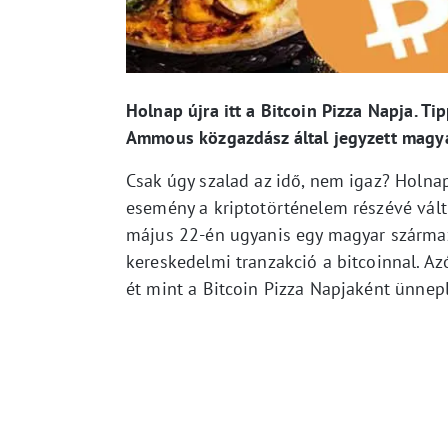
Holnap újra itt a Bitcoin Pizza Napja. Tip
Ammous közgazdász által jegyzett magya
Csak úgy szalad az idő, nem igaz? Holna
esemény a kriptotörténelem részévé vált
május 22-én ugyanis egy magyar szárma
kereskedelmi tranzakció a bitcoinnal. A
ét mint a Bitcoin Pizza Napjaként ünnepl