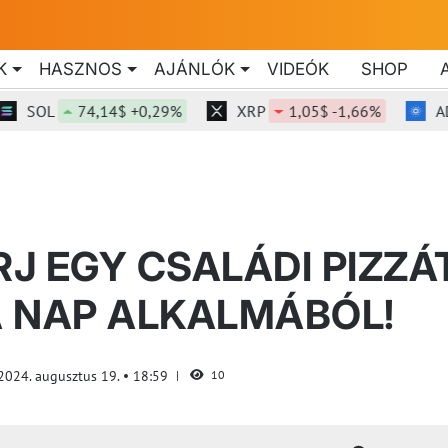
K
HASZNOS
AJÁNLÓK
VIDEÓK
SHOP
74,14$ +0,29%
XRP
1,05$ -1,66%
ADA
0,
RJ EGY CSALÁDI PIZZÁ
ZA NAP ALKALMÁBÓL!
2024. augusztus 19.
18:59
10