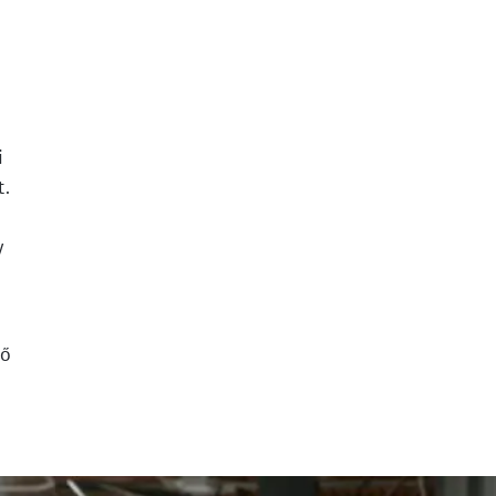
i
.
y
t
 ő