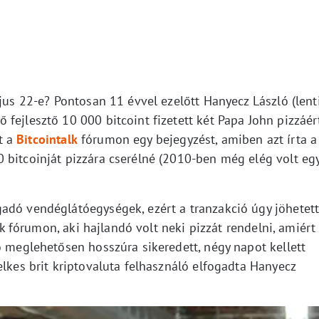
ájus 22-e? Pontosan 11 évvel ezelőtt Hanyecz László (lent
fejlesztő 10 000 bitcoint fizetett két Papa John pizzáért
t a
Bitcointalk
fórumon egy bejegyzést, amiben azt írta a
 bitcoinját pizzára cserélné (2010-ben még elég volt eg
adó vendéglátóegységek, ezért a tranzakció úgy jöhetet
alk fórumon, aki hajlandó volt neki pizzát rendelni, amiért
ó meglehetősen hosszúra sikeredett, négy napot kellett
elkes brit kriptovaluta felhasználó elfogadta Hanyecz