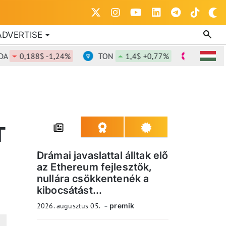
ADVERTISE
188$ -1,24%
TON
1,4$ +0,77%
DOT
0,843$ -
T
Drámai javaslattal álltak elő
az Ethereum fejlesztők,
nullára csökkentenék a
kibocsátást...
2026. augusztus 05.
premik