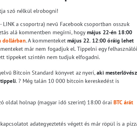
ja szó nélkül elrobogni!
- LINK a csoportra) nevű Facebook csoportban osszuk
ztás alá kommentben megírni, hogy
május 22-én 18:00
a dollárban
. A kommenteket
május 22. 12:00 óráig lehet
mmenteket már nem fogadjuk el. Tippelni egy felhasználó
ett tippeket szintén nem tudjuk elfogadni.
nyelvű Bitcoin Standard könyvet az nyeri,
aki mesterlövész
tippeli
. ? Még talán 10 000 bitcoin kereskedést is
zó oldal holnap (magyar idő szerint) 18:00 órai
BTC árát
apcsolatot adategyeztetés végett és már röpül is a pizz