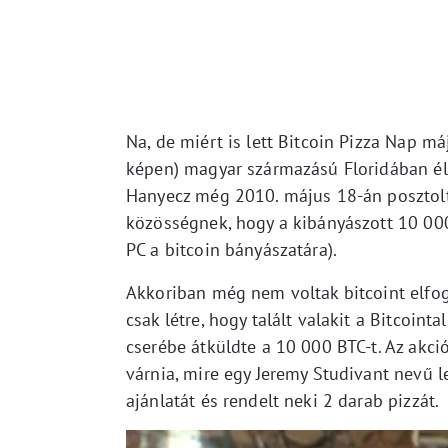
Na, de miért is lett Bitcoin Pizza Nap m
képen) magyar származású Floridában élő 
Hanyecz még 2010. május 18-án posztol
közösségnek, hogy a kibányászott 10 000
PC a bitcoin bányászatára).
Akkoriban még nem voltak bitcoint elfog
csak létre, hogy talált valakit a Bitcoint
cserébe átküldte a 10 000 BTC-t. Az akci
várnia, mire egy Jeremy Studivant nevű l
ajánlatát és rendelt neki 2 darab pizzát.