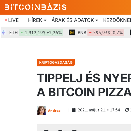
LIVE
HÍREK
ÁRAK ÉS ADATOK
KEZDŐKNE
H
1 912,19$ +2,26%
BNB
595,93$ -0,7%
SOL
KRIPTOGAZDASÁG
TIPPELJ ÉS NYE
A BITCOIN PIZ
2021. május 21.
17:34
Andrea