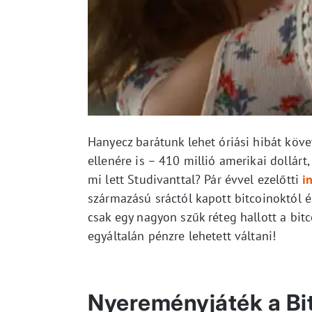
Hanyecz barátunk lehet óriási hibát köve
ellenére is – 410 millió amerikai dollárt,
mi lett Studivanttal? Pár évvel ezelőtti
i
származású sráctól kapott bitcoinoktól é
csak egy nagyon szűk réteg hallott a bitc
egyáltalán pénzre lehetett váltani!
Nyereményjáték a Bit