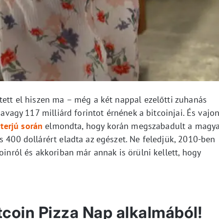
tett el hiszen ma – még a két nappal ezelőtti zuhanás
 avagy 117 milliárd forintot érnének a bitcoinjai. És vajo
nterjú során
elmondta, hogy korán megszabadult a magya
s 400 dollárért eladta az egészet. Ne feledjük, 2010-ben
oinról és akkoriban már annak is örülni kellett, hogy
coin Pizza Nap alkalmából!