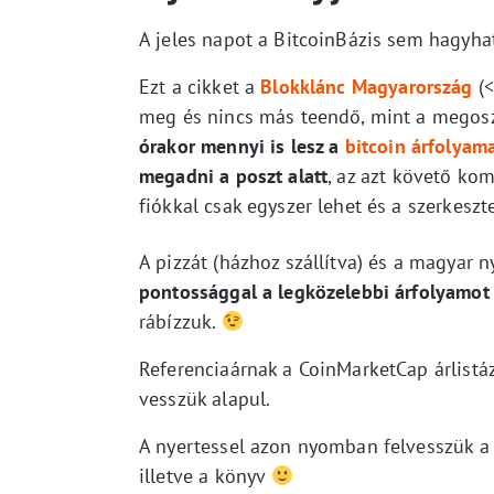
A jeles napot a BitcoinBázis sem hagyhat
Ezt a cikket a
Blokklánc Magyarország
(<
meg és nincs más teendő, mint a megos
órakor mennyi is lesz a
bitcoin árfolyam
megadni a poszt alatt
, az azt követő ko
fiókkal csak egyszer lehet és a szerkeszt
A pizzát (házhoz szállítva) és a magyar 
pontossággal a legközelebbi árfolyamot 
rábízzuk.
Referenciaárnak a CoinMarketCap árlistá
vesszük alapul.
A nyertessel azon nyomban felvesszük a k
illetve a könyv