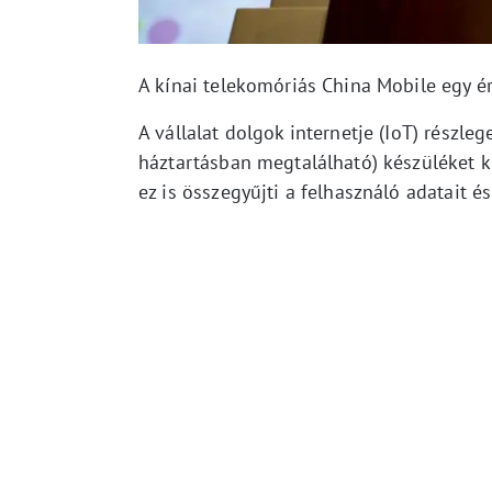
A kínai telekomóriás China Mobile egy é
A vállalat dolgok internetje (IoT) részleg
háztartásban megtalálható) készüléket k
ez is összegyűjti a felhasználó adatait é