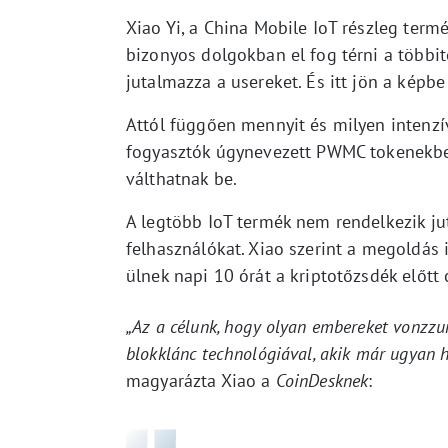
Xiao Yi, a China Mobile IoT részleg term
bizonyos dolgokban el fog térni a többit
jutalmazza a usereket. És itt jön a képb
Attól függően mennyit és milyen intenzív
fogyasztók úgynevezett PWMC tokenekbe
válthatnak be.
A legtöbb IoT termék nem rendelkezik jut
felhasználókat. Xiao szerint a megoldás
ülnek napi 10 órát a kriptotőzsdék előtt
„Az a célunk, hogy olyan embereket vonzzu
blokklánc technológiával, akik már ugyan ha
magyarázta Xiao a
CoinDesknek
: