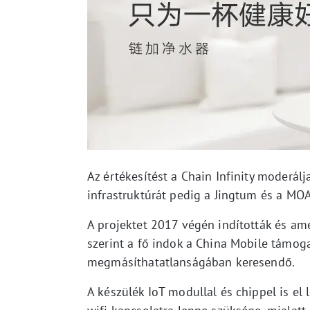
Az értékesítést a Chain Infinity moderálj
infrastruktúrát pedig a Jingtum és a MOAC
A projektet 2017 végén indították és amel
szerint a fő indok a China Mobile támog
megmásíthatatlanságában keresendő.
A készülék IoT modullal és chippel is el 