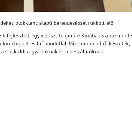
rdekes blokklánc alapú berendezéssel rukkolt elő.
e kifejlesztett egy víztisztító (amire Kínában szinte mind
ülön chippel és IoT modullal. Mint minden IoT készülék,
s azt elküldi a gyártóknak és a beszállítóknak.