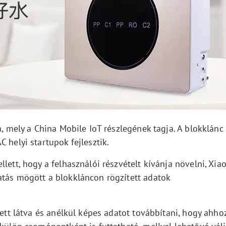
a, mely a China Mobile IoT részlegének tagja. A blokklánc
 helyi startupok fejlesztik.
lett, hogy a felhasználói részvételt kívánja növelni, Xia
atás mögött a blokkláncon rögzített adatok
lett látva és anélkül képes adatot továbbítani, hogy ahho