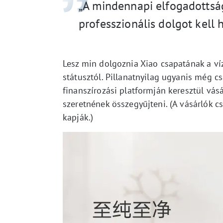
„A mindennapi elfogadottsá
professzionális dolgot kell 
Lesz min dolgoznia Xiao csapatának a ví
státusztól. Pillanatnyilag ugyanis még c
finanszírozási platformján keresztül vá
szeretnének összegyűjteni. (A vásárlók c
kapják.)