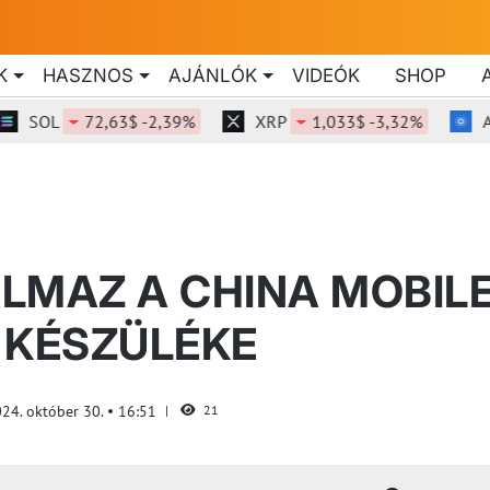
K
HASZNOS
AJÁNLÓK
VIDEÓK
SHOP
OL
72,63$ -2,39%
XRP
1,033$ -3,32%
ADA
LMAZ A CHINA MOBIL
Ó KÉSZÜLÉKE
24. október 30.
16:51
21