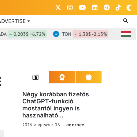
ADVERTISE
0,203$ +6,72%
TON
1,38$ -2,13%
DOT
0,8
E
Négy korábban fizetős
ChatGPT-funkció
mostantól ingyen is
használható...
2026. augusztus 06.
anorbee