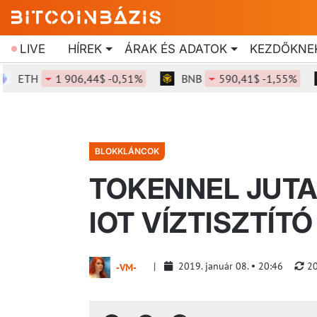
LIVE
HÍREK
ÁRAK ÉS ADATOK
KEZDŐKNE
TH
1 906,44$ -0,51%
BNB
590,41$ -1,55%
S
BLOKKLÁNCOK
TOKENNEL JUTA
IOT VÍZTISZTÍT
2019. január 08.
20:46
20
-VM-