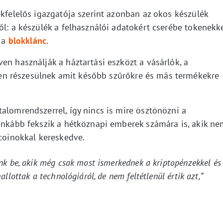
ékfelelős igazgatója szerint azonban az okos készülék
ől: a készülék a felhasználói adatokért cserébe tokenekk
e a
blokklánc
.
en használják a háztartási eszközt a vásárlók, a
n részesülnek amit később szűrőkre és más termékekre
alomrendszerrel, így nincs is mire ösztönözni a
 inkább fekszik a hétköznapi emberek számára is, akik n
 coinokkal kereskedve.
nk be, akik még csak most ismerkednek a kriptopénzekkel és
llottak a technológiáról, de nem feltétlenül értik azt,”