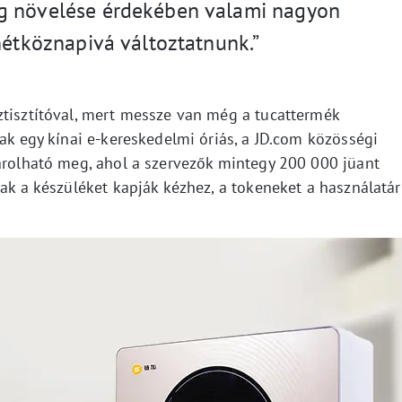
g növelése érdekében valami nagyon
hétköznapivá változtatnunk.”
ztisztítóval, mert messze van még a tucattermék
sak egy kínai e-kereskedelmi óriás, a JD.com közösségi
sárolható meg, ahol a szervezők mintegy 200 000 jüant
sak a készüléket kapják kézhez, a tokeneket a használatár