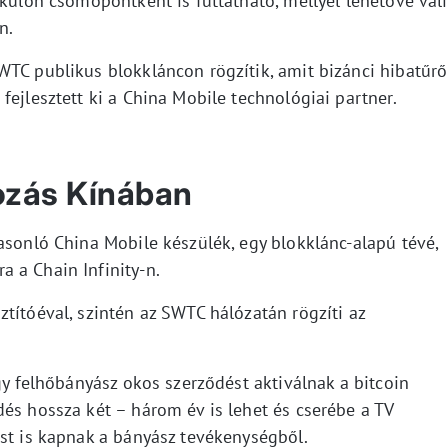
 külön csomópontként is futtatható, mellyel lehetővé váli
n.
WTC publikus blokkláncon rögzítik, amit bizánci hibatűrő
fejlesztett ki a China Mobile technológiai partner.
ozás Kínában
asonló China Mobile készülék, egy blokklánc-alapú tévé,
 a Chain Infinity-n.
títóéval, szintén az SWTC hálózatán rögzíti az
egy felhőbányász okos szerződést aktiválnak a bitcoin
és hossza két – három év is lehet és cserébe a TV
ést is kapnak a bányász tevékenységből.