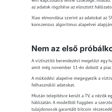
wifi kapcsolatra lenne szüksége, mialatt
az adatok rögzítése az elosztott hálózato
Xiao elmondása szerint az adatokat az S
konszenzus algoritmus alapelvei alapján 
Nem az első próbálk
A víztisztító berendezést megelőzi egy h
amit még november 11-én dobott a piacra
A működési alapelve megegyezik a víztisz
felhasználói adatokat.
Miután telepítésre került a TV, a nézők 
hálózatán. A modelltől függően a szerződ
tulajdonosok garantált bitcoin részesed