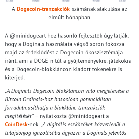
A
Dogecoin-tranzakciók
számának alakulása az
elmúlt hónapban
A @minidogeart-hoz hasonló fejlesztők úgy látják,
hogy a Doginals használata végső soron fokozza
majd az érdeklődést a Dogecoin ökoszisztémája
iránt, ami a DOGE-n túl a gyűjteményekre, játékokra
és a Dogecoin-blokkláncon kiadott tokenekre is
kiterjed.
„A Doginals Dogecoin-blokkláncon való megjelenése a
Bitcoin Ordinals-hoz hasonlóan potenciálisan
forradalmasíthatja a blokklánc-tranzakciók
megítélését”
– nyilatkozta @minidogeart a
CoinDesk
-nek. „
A digitális eszközöket közvetlenül a
tulajdonjog igazolásába ágyazva a Doginals jelentős