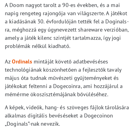
A Doom nagyot tarolt a 90-es években, és a mai
napig rengeteg rajongója van világszerte. A játékot
a kiadásának 30. évfordulóján tették fel a Doginals-
ra, méghozzá egy úgynevezett shareware verzióban,
amely a játék kilenc szintjét tartalmazza, így jogi
problémák nélkül kiadható.
Az
Ordinals
mintáját követő adatbevéséses
technológiának köszönhetően a fejlesztők tavaly
május óta tudnak művészeti gyűjteményeket és
játékokat feltenni a Dogecoinra, ami hozzájárul a
mémérme ökoszisztémájának bővüléséhez.
A képek, videók, hang- és szöveges fájlok tárolására
alkalmas digitális bevéséseket a Dogecoinon
„Doginals”-nak nevezik.