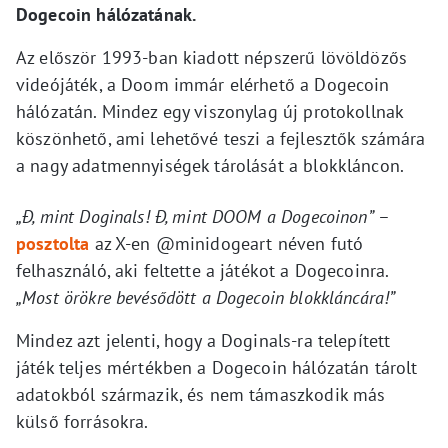
Dogecoin hálózatának.
Az először 1993-ban kiadott népszerű lövöldözős
videójáték, a Doom immár elérhető a Dogecoin
hálózatán. Mindez egy viszonylag új protokollnak
köszönhető, ami lehetővé teszi a fejlesztők számára
a nagy adatmennyiségek tárolását a blokkláncon.
„Ð, mint Doginals! Ð, mint DOOM a Dogecoinon”
–
posztolta
az X-en @minidogeart néven futó
felhasználó, aki feltette a játékot a Dogecoinra.
„Most örökre bevésődött a Dogecoin blokkláncára!”
Mindez azt jelenti, hogy a Doginals-ra telepített
játék teljes mértékben a Dogecoin hálózatán tárolt
adatokból származik, és nem támaszkodik más
külső forrásokra.