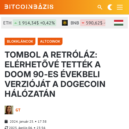
ETH
1 914,34$ +0,42%
BNB
590,62$ -0,52%
BLOKKLÁNCOK
ALTCOINOK
TOMBOL A RETRÓLÁZ:
ELÉRHETŐVÉ TETTÉK A
DOOM 90-ES ÉVEKBELI
VERZIÓJÁT A DOGECOIN
HÁLÓZATÁN
GT
2024. január 25.
17:38
2025. április 06.
23:56