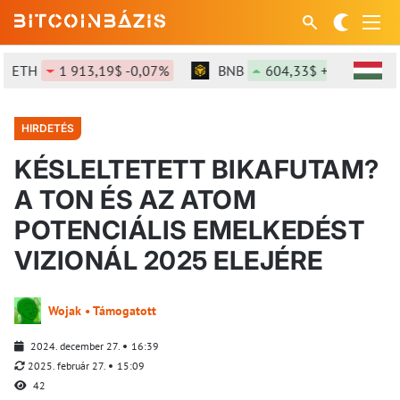
ETH
1 913,19$ -0,07%
BNB
604,33$ +0,24%
HIRDETÉS
KÉSLELTETETT BIKAFUTAM?
A TON ÉS AZ ATOM
POTENCIÁLIS EMELKEDÉST
VIZIONÁL 2025 ELEJÉRE
Wojak • Támogatott
2024. december 27.
16:39
2025. február 27.
15:09
42