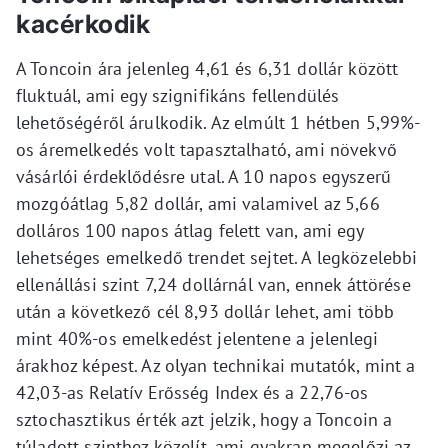
kacérkodik
A Toncoin ára jelenleg 4,61 és 6,31 dollár között
fluktuál, ami egy szignifikáns fellendülés
lehetőségéről árulkodik. Az elmúlt 1 hétben 5,99%-
os áremelkedés volt tapasztalható, ami növekvő
vásárlói érdeklődésre utal. A 10 napos egyszerű
mozgóátlag 5,82 dollár, ami valamivel az 5,66
dolláros 100 napos átlag felett van, ami egy
lehetséges emelkedő trendet sejtet. A legközelebbi
ellenállási szint 7,24 dollárnál van, ennek áttörése
után a következő cél 8,93 dollár lehet, ami több
mint 40%-os emelkedést jelentene a jelenlegi
árakhoz képest. Az olyan technikai mutatók, mint a
42,03-as Relatív Erősség Index és a 22,76-os
sztochasztikus érték azt jelzik, hogy a Toncoin a
túladott szinthez közelít, ami gyakran megelőzi az