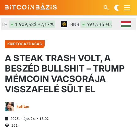
1 909,38$ +2,17%
BNB
593,53$ +0,13%
SO
KRIPTOGAZDASÁG
A STEAK TRASH VOLT, A
BESZÉD BULLSHIT – TRUMP
MÉMCOIN VACSORÁJA
VISSZAFELÉ SÜLT EL
katilan
2025. május 26.
18:02
261