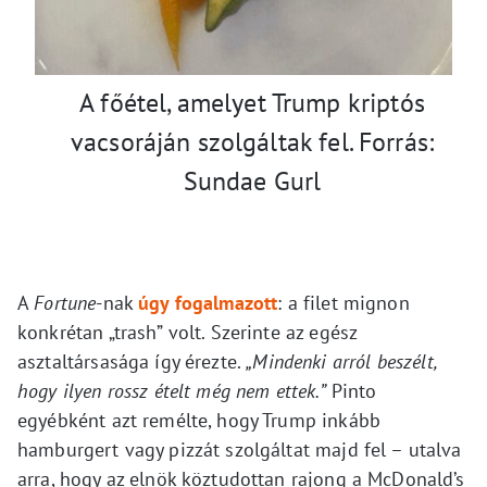
A főétel, amelyet Trump kriptós
vacsoráján szolgáltak fel. Forrás:
Sundae Gurl
A
Fortune
-nak
úgy fogalmazott
: a filet mignon
konkrétan „trash” volt. Szerinte az egész
asztaltársasága így érezte.
„Mindenki arról beszélt,
hogy ilyen rossz ételt még nem ettek.”
Pinto
egyébként azt remélte, hogy Trump inkább
hamburgert vagy pizzát szolgáltat majd fel – utalva
arra, hogy az elnök köztudottan rajong a McDonald’s