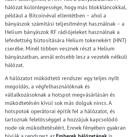
hálózat különlegessége, hogy más blokkláncokkal,
például a Bitcoinéval ellentétben – ahol a
bányászok számítási teljesítményt használnak – a
Helium bányászok RF rádiójeleket használnak a
lefedettség biztosítására Helium tokenekért (HNT)
cserébe. Minél többen vesznek részt a Helium
bányászatban, annál erősebb lesz a vezeték nélküli
hálózat.
A hálózatot működtető rendszer egy teljes nyílt
megoldás, a végfelhasználóknak és
vállalkozásoknak a hotspot megvásárlásán és
működtetésén kívül sok más dolguk nincs. A
hotspotok operátorai építik fel a hálózatot, és
tartoznak felelősséggel a hozzájuk kapcsolódó
node-ok működtetéséért. Ennek fényében gyakran
hívják a rendszert az
Emberek hálózatának
is,