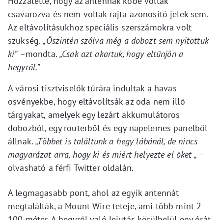
Hozzátette, hogy az antennák kőbe voltak
csavarozva és nem voltak rajta azonosító jelek sem.
Az eltávolításukhoz speciális szerszámokra volt
szükség.
„Őszintén szólva még a dobozt sem nyitottuk
ki”
–mondta.
„Csak azt akartuk, hogy eltűnjön a
hegyről.”
A városi tisztviselők túrára indultak a havas
ösvényekbe, hogy eltávolítsák az oda nem illő
tárgyakat, amelyek egy lezárt akkumulátoros
dobozból, egy routerből és egy napelemes panelből
állnak.
„Többet is találtunk a hegy lábánál, de nincs
magyarázat arra, hogy ki és miért helyezte el őket „
–
olvasható a férfi Twitter oldalán.
A legmagasabb pont, ahol az egyik antennát
megtalálták, a Mount Wire teteje, ami több mint 2
100 méter. A hegyről való lejutás körülbelül egy órát