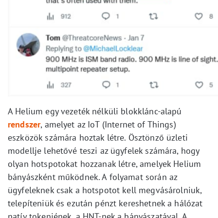
A Helium egy vezeték nélküli blokklánc-alapú
rendszer
, amelyet az IoT (Internet of Things)
eszközök számára hoztak létre. Ösztönző üzleti
modellje lehetővé teszi az ügyfelek számára, hogy
olyan hotspotokat hozzanak létre, amelyek Helium
bányászként működnek. A folyamat során az
ügyfeleknek csak a hotspotot kell megvásárolniuk,
telepíteniük és ezután pénzt kereshetnek a hálózat
natív tokenjének, a HNT-nek a bányászatával. A