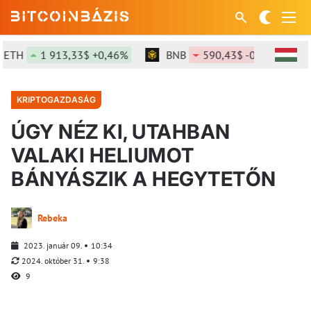
1 913,33$ +0,46%
BNB
590,43$ -0,53%
SOL
KRIPTOGAZDASÁG
ÚGY NÉZ KI, UTAHBAN
VALAKI HELIUMOT
BÁNYÁSZIK A HEGYTETŐN
Rebeka
2023. január 09.
10:34
2024. október 31.
9:38
9