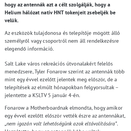
hogy az antennák azt a célt szolgálják, hogy a
Helium hálózat natív HNT tokenjeit zsebeljék be
velük.
Az eszközök tulajdonosa és telepítője mögött álló
személyről vagy csoportról nem áll rendelkezésre
elegendő információ.
Salt Lake város rekreációs útvonalakért felelős
menedzsere, Tyler Fonarow szerint az antennák több
mint egy évvel ezelőtt jelentek meg először, de a
telepítések az elmúlt hónapokban felgyorsultak –
jelentette a KSLTV 5 január 4-én.
Fonarow a Motherboardnak elmondta, hogy amikor
egy évvel ezelőtt először vették észre az antennákat,
„nem igazán volt lehetőségünk azok eltávolítására”
.