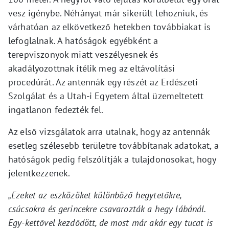
vesz igénybe. Néhányat már sikerült lehozniuk, és
várhatóan az elkövetkező hetekben továbbiakat is
lefoglalnak. A hatóságok egyébként a
terepviszonyok miatt veszélyesnek és
akadályozottnak ítélik meg az eltávolítási
procedúrát. Az antennák egy részét az Erdészeti
Szolgálat és a Utah-i Egyetem által üzemeltetett
ingatlanon fedezték fel.
Az első vizsgálatok arra utalnak, hogy az antennák
esetleg szélesebb területre továbbítanak adatokat, a
hatóságok pedig felszólítják a tulajdonosokat, hogy
jelentkezzenek.
„Ezeket az eszközöket különböző hegytetőkre,
csúcsokra és gerincekre csavarozták a hegy lábánál.
Egy-kettővel kezdődött, de most már akár egy tucat is