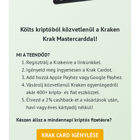
Költs kriptóból közvetlenül a Kraken
Krak Mastercarddal!
MI A TEENDŐD?
Regisztrálj a Krakenre a linkünkkel.
Igényeld meg ingyenesen a Krak Cardot.
Add hozzá Apple Payhez vagy Google Payhez.
Vásárolj közvetlenül Kraken egyenlegedről
akár 400+ kripto- és fiat eszközzel.
Élvezd a 2% cashback-et a vásárlások után,
havi vagy éves kártyadíj nélkül!
Készen állsz a mindennapi kriptós fizetésre?
KRAK CARD IGÉNYLÉSE