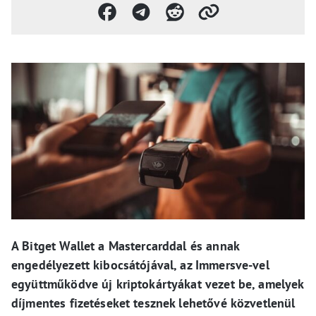
A Bitget Wallet a Mastercarddal és annak
engedélyezett kibocsátójával, az Immersve-vel
együttműködve új kriptokártyákat vezet be, amelyek
díjmentes fizetéseket tesznek lehetővé közvetlenül