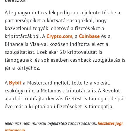
A legnagyobb tőzsdék pedig sorra jelentették be a
partnerségeiket a kártyatársaságokkal, hogy
közvetlenül tegyék lehetővé a fizetéseket a
kriptotárcákból. A
Crypto.com
, a
Coinbase
és a
Binance is Visa-val közösen indította el ezt a
szolgáltatást. Ezek akár 20 kriptovalutát is
támogatnak, és sok esetben cashback szolgáltatás is
jár a kártyához.
A
Bybit
a Mastercard mellett tette le a voksát,
csakúgy mint a Metamask kriptotárca is. A Revolut
alapból többfajta devizás fizetést is támogat, de pár
éve már a kriptoalapú fizetéseket is támogatja.
Jelen írás nem minősül befektetési tanácsadásnak.
Részletes jogi
információ