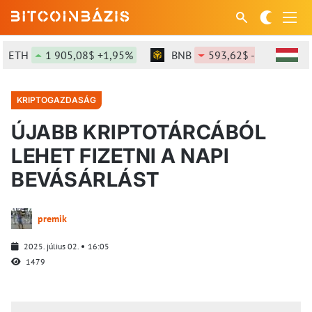
H
1 905,08$ +1,95%
BNB
593,62$ -0,61%
SO
KRIPTOGAZDASÁG
ÚJABB KRIPTOTÁRCÁBÓL
LEHET FIZETNI A NAPI
BEVÁSÁRLÁST
premik
2025. július 02.
16:05
1479