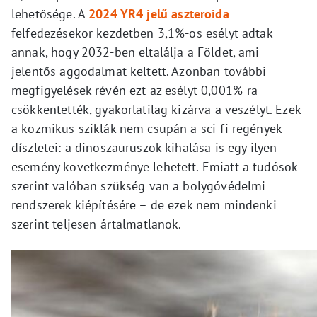
lehetősége. A
2024 YR4 jelű aszteroida
felfedezésekor kezdetben 3,1%-os esélyt adtak
annak, hogy 2032-ben eltalálja a Földet, ami
jelentős aggodalmat keltett. Azonban további
megfigyelések révén ezt az esélyt 0,001%-ra
csökkentették, gyakorlatilag kizárva a veszélyt. Ezek
a kozmikus sziklák nem csupán a sci-fi regények
díszletei: a dinoszauruszok kihalása is egy ilyen
esemény következménye lehetett. Emiatt a tudósok
szerint valóban szükség van a bolygóvédelmi
rendszerek kiépítésére – de ezek nem mindenki
szerint teljesen ártalmatlanok.