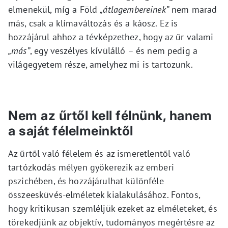
elmenekül, míg a Föld
„átlagembereinek”
nem marad
más, csak a klímaváltozás és a káosz. Ez is
hozzájárul ahhoz a tévképzethez, hogy az űr valami
„más”
, egy veszélyes kívülálló – és nem pedig a
világegyetem része, amelyhez mi is tartozunk.
Nem az űrtől kell félnünk, hanem
a saját félelmeinktől
Az űrtől való félelem és az ismeretlentől való
tartózkodás mélyen gyökerezik az emberi
pszichében, és hozzájárulhat különféle
összeesküvés-elméletek kialakulásához. Fontos,
hogy kritikusan szemléljük ezeket az elméleteket, és
törekedjünk az objektív, tudományos megértésre az