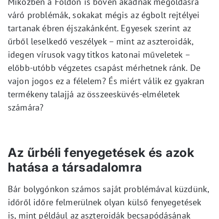
Miközben a Földön is bőven akadnak megoldásra
váró problémák, sokakat mégis az égbolt rejtélyei
tartanak ébren éjszakánként. Egyesek szerint az
űrből leselkedő veszélyek – mint az aszteroidák,
idegen vírusok vagy titkos katonai műveletek –
előbb-utóbb végzetes csapást mérhetnek ránk. De
vajon jogos ez a félelem? És miért válik ez gyakran
termékeny talajjá az összeesküvés-elméletek
számára?
Az űrbéli fenyegetések és azok
hatása a társadalomra
Bár bolygónkon számos saját problémával küzdünk,
időről időre felmerülnek olyan külső fenyegetések
is, mint például az aszteroidák becsapódásának