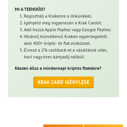
MI A TEENDŐD?
Regisztrálj a Krakenre a linkünkkel.
Igényeld meg ingyenesen a Krak Cardot.
Add hozzá Apple Payhez vagy Google Payhez.
Vásárolj közvetlenül Kraken egyenlegedről
akár 400+ kripto- és fiat eszközzel.
Élvezd a 2% cashback-et a vásárlások után,
havi vagy éves kártyadíj nélkül!
Készen állsz a mindennapi kriptós fizetésre?
KRAK CARD IGÉNYLÉSE