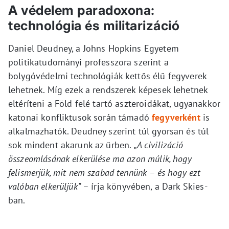
A védelem paradoxona:
technológia és militarizáció
Daniel Deudney, a Johns Hopkins Egyetem
politikatudományi professzora szerint a
bolygóvédelmi technológiák kettős élű fegyverek
lehetnek. Míg ezek a rendszerek képesek lehetnek
eltéríteni a Föld felé tartó aszteroidákat, ugyanakkor
katonai konfliktusok során támadó
fegyverként
is
alkalmazhatók. Deudney szerint túl gyorsan és túl
sok mindent akarunk az űrben.
„A civilizáció
összeomlásának elkerülése ma azon múlik, hogy
felismerjük, mit nem szabad tennünk – és hogy ezt
valóban elkerüljük”
– írja könyvében, a Dark Skies-
ban.