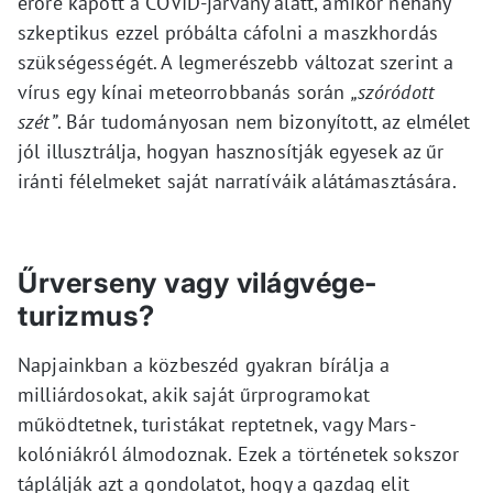
erőre kapott a COVID-járvány alatt, amikor néhány
szkeptikus ezzel próbálta cáfolni a maszkhordás
szükségességét. A legmerészebb változat szerint a
vírus egy kínai meteorrobbanás során
„szóródott
szét”
. Bár tudományosan nem bizonyított, az elmélet
jól illusztrálja, hogyan hasznosítják egyesek az űr
iránti félelmeket saját narratíváik alátámasztására.
Űrverseny vagy világvége-
turizmus?
Napjainkban a közbeszéd gyakran bírálja a
milliárdosokat, akik saját űrprogramokat
működtetnek, turistákat reptetnek, vagy Mars-
kolóniákról álmodoznak. Ezek a történetek sokszor
táplálják azt a gondolatot, hogy a gazdag elit