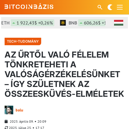
1 922,43$ +0,26%
BNB
606,26$ +1,8%
SOL
TECH-TUDOMÁNY
AZ ŰRTŐL VALÓ FÉLELEM
TÖNKRETEHETI A
VALÓSÁGÉRZÉKELÉSÜNKET
– ÍGY SZÜLETNEK AZ
ÖSSZEESKÜVÉS-ELMÉLETEK
balu
2025. április 09.
20:09
2025. július 25.
17:17