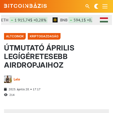
1 915,74$ +0,28%
BNB
594,1$ +0,95%
SOL
ALTCOINOK
KRIPTOGAZDASÁG
ÚTMUTATÓ ÁPRILIS
LEGÍGÉRETESEBB
AIRDROPJAIHOZ
Lelo
2025. április 20.
17:17
214