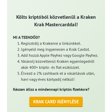
Költs kriptóból közvetlenül a Kraken
Krak Mastercarddal!
MI A TEENDŐD?
Regisztrálj a Krakenre a linkünkkel.
Igényeld meg ingyenesen a Krak Cardot.
Add hozzá Apple Payhez vagy Google Payhez.
Vásárolj közvetlenül Kraken egyenlegedről
akár 400+ kripto- és fiat eszközzel.
Élvezd a 2% cashback-et a vásárlások után,
havi vagy éves kártyadíj nélkül!
Készen állsz a mindennapi kriptós fizetésre?
KRAK CARD IGÉNYLÉSE