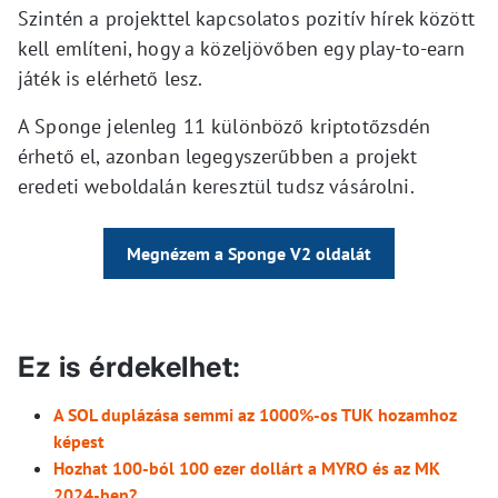
Szintén a projekttel kapcsolatos pozitív hírek között
kell említeni, hogy a közeljövőben egy play-to-earn
játék is elérhető lesz.
A Sponge jelenleg 11 különböző kriptotőzsdén
érhető el, azonban legegyszerűbben a projekt
eredeti weboldalán keresztül tudsz vásárolni.
Megnézem a Sponge V2 oldalát
Ez is érdekelhet:
A SOL duplázása semmi az 1000%-os TUK hozamhoz
képest
Hozhat 100-ból 100 ezer dollárt a MYRO és az MK
2024-ben?