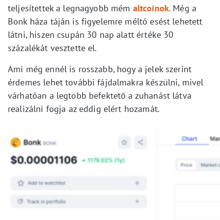
teljesítettek a legnagyobb mém
altcoinok
. Még a
Bonk háza táján is figyelemre méltó esést lehetett
látni, hiszen csupán 30 nap alatt értéke 30
százalékát vesztette el.
Ami még ennél is rosszabb, hogy a jelek szerint
érdemes lehet további fájdalmakra készülni, mivel
várhatóan a legtöbb befektető a zuhanást látva
realizálni fogja az eddig elért hozamát.