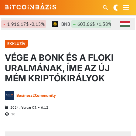
16,17$ -0,15%
BNB
603,66$ +1,38%
SOL
76
EXKLUZÍV
VÉGE A BONK ÉS A FLOKI
URALMÁNAK, ÍME AZ ÚJ
MÉM KRIPTÓKIRÁLYOK
Business2Community
2024. február 03.
6:12
10