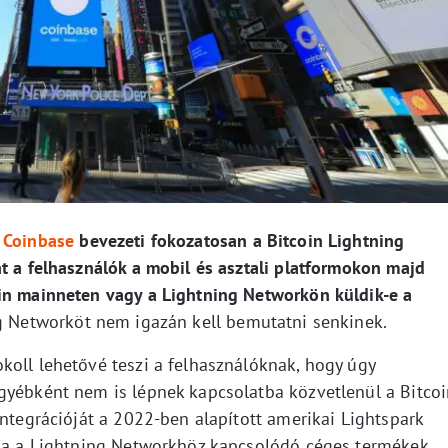
Coinbase
bevezeti fokozatosan a Bitcoin Lightning
t a felhasználók a mobil és asztali platformokon majd
in mainneten vagy a Lightning Networkön küldik-e a
 Networköt nem igazán kell bemutatni senkinek.
koll lehetővé teszi a felhasználóknak, hogy úgy
gyébként nem is lépnek kapcsolatba közvetlenül a Bitco
integrációját a 2022-ben alapított amerikai Lightspark
lja a Lightning Networkhöz kapcsolódó céges termékek