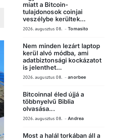
miatt a Bitcoin-
tulajdonosok coinjai
veszélybe kerültek...
2026. augusztus 08.
Tomasito
Nem minden lezárt laptop
kerül alvó módba, ami
adatbiztonsági kockázatot
is jelenthet...
2026. augusztus 08.
anorbee
Bitcoinnal éled újjá a
többnyelvű Biblia
olvasása...
2026. augusztus 08.
Andrea
Most a halál torkában áll a