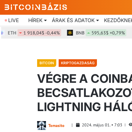
LIVE
HÍREK
ÁRAK ÉS ADATOK
KEZDŐKNE
TH
1 918,04$ -0,44%
BNB
595,63$ +0,79%
BITCOIN
KRIPTOGAZDASÁG
VÉGRE A COINBA
BECSATLAKOZOT
LIGHTNING HÁL
2024. május 01.
7:03
Tomasito