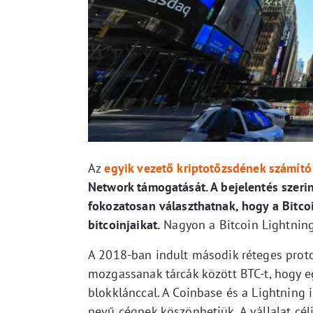
Az
egyik vezető kriptotőzsdének számító
Network támogatását. A bejelentés szerin
fokozatosan választhatnak, hogy a Bitco
bitcoinjaikat.
Nagyon a Bitcoin Lightning
A 2018-ban indult második réteges proto
mozgassanak tárcák között BTC-t, hogy e
blokklánccal. A Coinbase és a Lightning 
nevű cégnek köszönhetjük. A vállalat cé