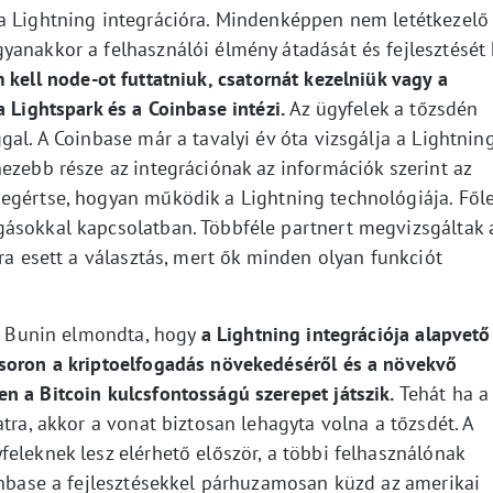
a Lightning integrációra. Mindenképpen nem letétkezelő
yanakkor a felhasználói élmény átadását és fejlesztését 
kell node-ot futtatniuk, csatornát kezelniük vagy a
 Lightspark és a Coinbase intézi.
Az ügyfelek a tőzsdén
gal. A Coinbase már a tavalyi év óta vizsgálja a Lightnin
ezebb része az integrációnak az információk szerint az
egértse, hogyan működik a Lightning technológiája. Fől
ásokkal kapcsolatban. Többféle partnert megvizsgáltak 
kra esett a választás, mert ők minden olyan funkciót
or Bunin elmondta, hogy
a Lightning integrációja alapvető
ősoron a kriptoelfogadás növekedéséről és a növekvő
n a Bitcoin kulcsfontosságú szerepet játszik.
Tehát ha a
tra, akkor a vonat biztosan lehagyta volna a tőzsdét. A
eleknek lesz elérhető először, a többi felhasználónak
oinbase a fejlesztésekkel párhuzamosan küzd az amerikai