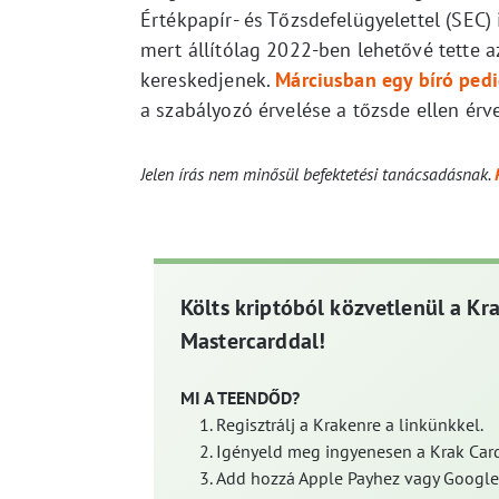
Értékpapír- és Tőzsdefelügyelettel (SEC) i
mert állítólag 2022-ben lehetővé tette 
kereskedjenek.
Márciusban egy bíró pedig
a szabályozó érvelése a tőzsde ellen érv
Jelen írás nem minősül befektetési tanácsadásnak.
Költs kriptóból közvetlenül a Kr
Mastercarddal!
MI A TEENDŐD?
Regisztrálj a Krakenre a linkünkkel.
Igényeld meg ingyenesen a Krak Card
Add hozzá Apple Payhez vagy Google