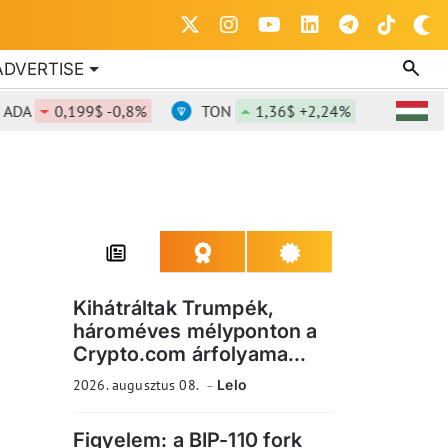
ADVERTISE
0,199$ -0,8%
TON
1,36$ +2,24%
DOT
0,8
Kihátráltak Trumpék,
hároméves mélyponton a
Crypto.com árfolyama...
2026. augusztus 08.
Lelo
Figyelem: a BIP-110 fork