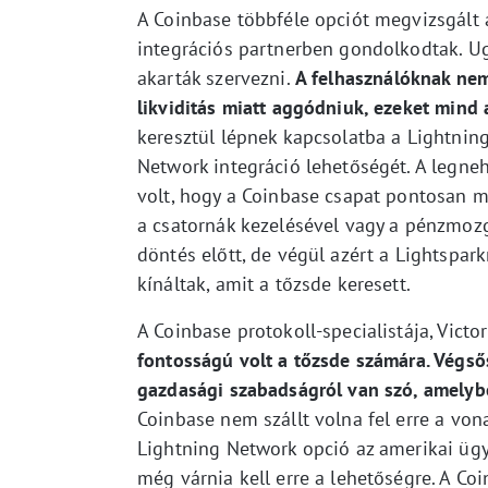
A Coinbase többféle opciót megvizsgált 
integrációs partnerben gondolkodtak. Ug
akarták szervezni.
A felhasználóknak nem 
likviditás miatt aggódniuk, ezeket mind a
keresztül lépnek kapcsolatba a Lightning
Network integráció lehetőségét. A legneh
volt, hogy a Coinbase csapat pontosan m
a csatornák kezelésével vagy a pénzmozg
döntés előtt, de végül azért a Lightspar
kínáltak, amit a tőzsde keresett.
A Coinbase protokoll-specialistája, Vict
fontosságú volt a tőzsde számára. Végs
gazdasági szabadságról van szó, amelybe
Coinbase nem szállt volna fel erre a vona
Lightning Network opció az amerikai ügyf
még várnia kell erre a lehetőségre. A C