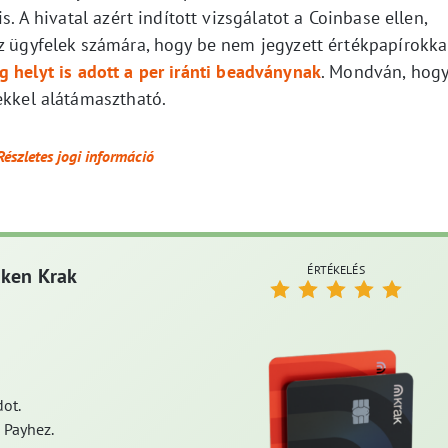
s. A hivatal azért indított vizsgálatot a Coinbase ellen,
az ügyfelek számára, hogy be nem jegyzett értékpapírokka
 helyt is adott a per iránti beadványnak
. Mondván, hog
ekkel alátámasztható.
Részletes jogi információ
ÉRTÉKELÉS
aken Krak
ot.
 Payhez.