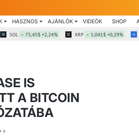
K
HASZNOS
AJÁNLÓK
VIDEÓK
SHOP
SOL
75,45$ +2,24%
XRP
1,041$ +0,29%
ADA
SE IS
T A BITCOIN
ÓZATÁBA
8