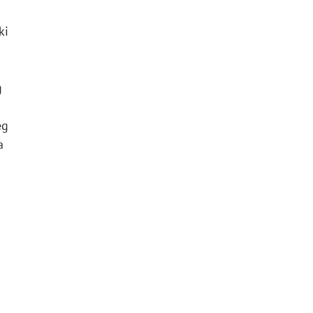
ki
g
eg
a