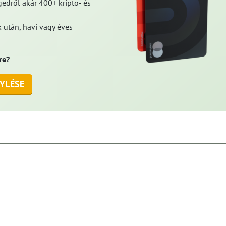
edről akár 400+ kripto- és
 után, havi vagy éves
re?
YLÉSE