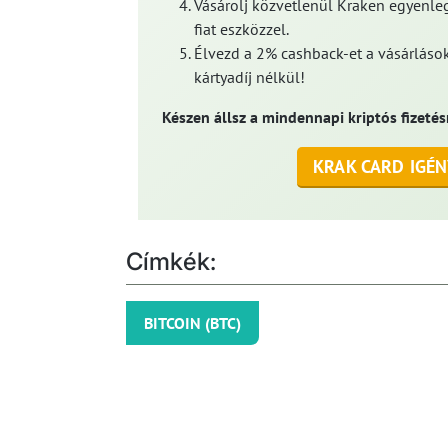
Vásárolj közvetlenül Kraken egyenleg
fiat eszközzel.
Élvezd a 2% cashback-et a vásárlások
kártyadíj nélkül!
Készen állsz a mindennapi kriptós fizetés
KRAK CARD IGÉN
Címkék:
BITCOIN (BTC)