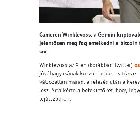
Cameron Winklevoss, a Gemini kriptovalut
jelentősen meg fog emelkedni a bitcoin f
sor.
Winklevoss az X-en (korábban Twitter)
os
jóváhagyásának köszönhetően is tízszer a
változatlan marad, a felezés után a kere
lesz. Arra kérte a befektetőket, hogy le
lejátszódjon.