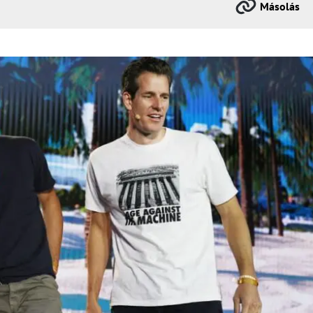
Másolás