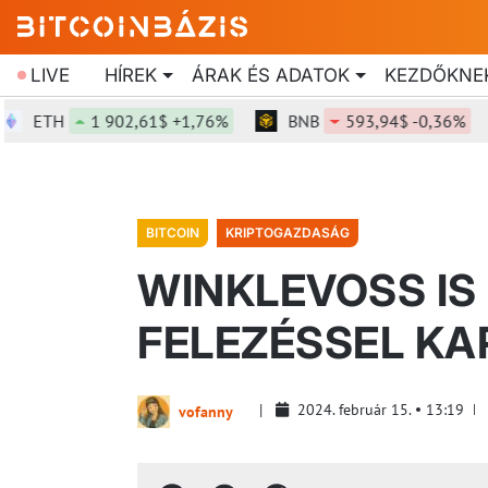
LIVE
HÍREK
ÁRAK ÉS ADATOK
KEZDŐKNE
ETH
1 902,61$ +1,76%
BNB
593,94$ -0,36%
BITCOIN
KRIPTOGAZDASÁG
WINKLEVOSS IS 
FELEZÉSSEL K
2024. február 15.
13:19
vofanny