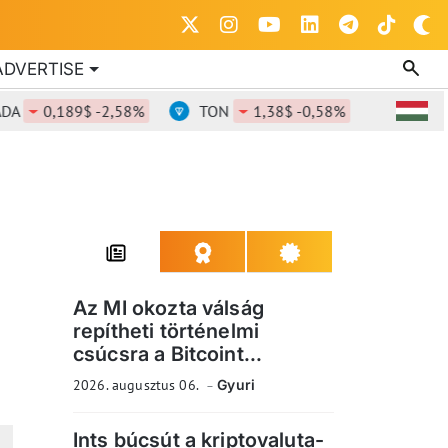
ADVERTISE
0,189$ -2,58%
TON
1,38$ -0,58%
DOT
0,82
Az MI okozta válság
repítheti történelmi
csúcsra a Bitcoint...
2026. augusztus 06.
Gyuri
Ints búcsút a kriptovaluta-