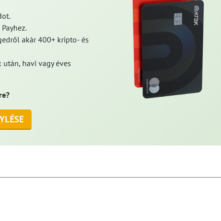
ot.
 Payhez.
edről akár 400+ kripto- és
 után, havi vagy éves
re?
YLÉSE