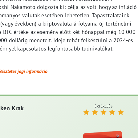
shi Nakamoto dolgozta ki; célja az volt, hogy az infláció
yományos valuták esetében lehetetlen. Tapasztalataink
n (vagy években) a kriptovaluta árfolyama új történelmi
a BTC értéke az esemény előtt két hónappal még 10 000
000 dollárig menetelt. Ideje tehát felkészülni a 2024-es
nnyel kapcsolatos legfontosabb tudnivalókat.
Részletes jogi információ
ÉRTÉKELÉS
aken Krak