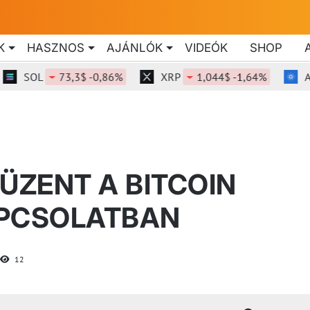
K
HASZNOS
AJÁNLÓK
VIDEÓK
SHOP
SOL
73,3$ -0,86%
XRP
1,044$ -1,64%
ADA
ÜZENT A BITCOIN
APCSOLATBAN
12