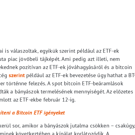
i is válaszoltak, egyikük szerint például az ETF-ek
ta piac jövőbeli tájképét. Ami pedig azt illeti, nem
kednek pozitívan az ETF-ek jóváhagyásáról és a bitcoin
 cég
szerint
például az ETF-ek bevezetése úgy hathat a BT
er történne felezés. A spot bitcoin ETF-beáramlások
ták a bányászok termelésének mennyiségét. Az előzetes
mlott az ETF-ekbe február 12-ig.
íteni a Bitcoin ETF igényeket
kerül sor, amikor a bányászok jutalma csökken – csakúgy
aminek következtében a kínálat korlátozódik. A