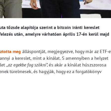
a tőzsde alapítója szerint a bitcoin iránti kereslet
elezés után, amelyre várhatóan április 17-én kerül majd
ztotta meg
álláspontját, megjegyezve, hogy már az ETF-e
nnyi a kereslet, mint a kínálat. S amennyiben a helyzet
slet
„az egekbe fog szökni”,
és akár a kínálat húszszorosa
gyenek türelmesek, és hagyják, hogy ez a forgatókönyv