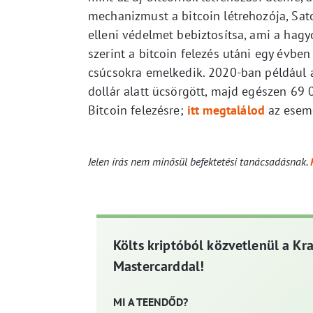
mechanizmust a bitcoin létrehozója, Sato
elleni védelmet bebiztosítsa, ami a hag
szerint a bitcoin felezés utáni egy évbe
csúcsokra emelkedik. 2020-ban például 
dollár alatt ücsörgött, majd egészen 69 
Bitcoin felezésre;
itt megtalálod
az esemé
Jelen írás nem minősül befektetési tanácsadásnak.
Költs kriptóból közvetlenül a Kr
Mastercarddal!
MI A TEENDŐD?