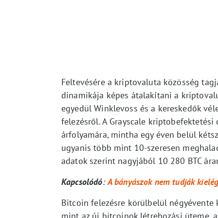
Feltevésére a kriptovaluta közösség tagja
dinamikája képes átalakítani a kriptovalu
egyedül Winklevoss és a kereskedők véle
felezésről. A Grayscale kriptobefektetési
árfolyamára, mintha egy éven belül kétsz
ugyanis több mint 10-szeresen meghalad
adatok szerint nagyjából 10 280 BTC ára
Kapcsolódó
:
A bányászok nem tudják kielég
Bitcoin felezésre körülbelül négyévente 
mint az új bitcoinok létrehozási üteme, 