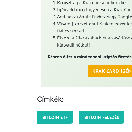
Regisztrálj a Krakenre a linkünkkel.
Igényeld meg ingyenesen a Krak Card
Add hozzá Apple Payhez vagy Google
Vásárolj közvetlenül Kraken egyenleg
fiat eszközzel.
Élvezd a 2% cashback-et a vásárlások
kártyadíj nélkül!
Készen állsz a mindennapi kriptós fizetés
KRAK CARD IGÉN
Címkék:
BITCOIN ETF
BITCOIN FELEZÉS