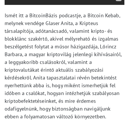
Ismét itt a BitcoinBázis podcastje, a Bitcoin Kebab,
melynek vendége Glaser Anita, a Kripteus
társalapítója, adótanácsadó, valamint kripto- és
blokklánc szakértő, akivel mélyreható és izgalmas
beszélgetést folytat a műsor házigazdája, Lőrincz
Barbara, a magyar kriptovilág jelenlegi kihívásairól,
a leggyakoribb csalásokról, valamint a
kriptovalutákat érintő aktuális szabályozási
kérdésekről. Anita tapasztalatai révén betekintést
nyerhettünk abba is, hogy miként ismerhetjük fel
időben a csalókat, hogyan intézhetjük szabályosan
kriptobefektetéseinket, és mire érdemes
odafigyelnünk, hogy biztonságban navigáljunk
ebben a folyamatosan változó környezetben.