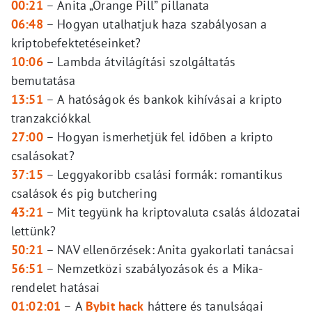
00:21
–
Anita „Orange Pill” pillanata
06:48
–
Hogyan utalhatjuk haza szabályosan a
kriptobefektetéseinket?
10:06
–
Lambda átvilágítási szolgáltatás
bemutatása
13:51
–
A hatóságok és bankok kihívásai a kripto
tranzakciókkal
27:00
–
Hogyan ismerhetjük fel időben a kripto
csalásokat?
37:15
–
Leggyakoribb csalási formák: romantikus
csalások és pig butchering
43:21
–
Mit tegyünk ha kriptovaluta csalás áldozatai
lettünk?
50:21
–
NAV ellenőrzések: Anita gyakorlati tanácsai
56:51
–
Nemzetközi szabályozások és a Mika-
rendelet hatásai
01:02:01
–
A
Bybit hack
háttere és tanulságai