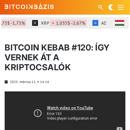
75$ -1,75%
XRP
1,035$ -2,67%
ADA
0,205$ 
BITCOIN KEBAB #120: ÍGY
VERNEK ÁT A
KRIPTOCSALÓK
2025. március 11.
14:14