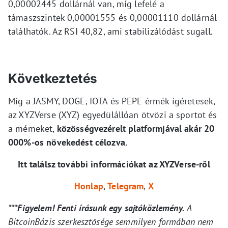
0,00002445 dollárnál van, míg lefelé a
támaszszintek 0,00001555 és 0,00001110 dollárnál
találhatók. Az RSI 40,82, ami stabilizálódást sugall.
Következtetés
Míg a JASMY, DOGE, IOTA és PEPE érmék ígéretesek,
az XYZVerse (XYZ) egyedülállóan ötvözi a sportot és
a mémeket,
közösségvezérelt platformjával akár 20
000%-os növekedést célozva.
Itt találsz további információkat az XYZVerse-ről
Honlap
,
Telegram
,
X
***Figyelem! Fenti írásunk egy sajtóközlemény.
A
BitcoinBázis szerkesztősége semmilyen formában nem