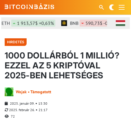
H
1 913,57$ +0,63%
BNB
590,73$ -0,44%
SO
HIRDETÉS
1000 DOLLÁRBÓL 1 MILLIÓ?
EZZEL AZ 5 KRIPTÓVAL
2025-BEN LEHETSÉGES
Wojak • Támogatott
2025. január 09.
15:30
2025. február 26.
21:17
72