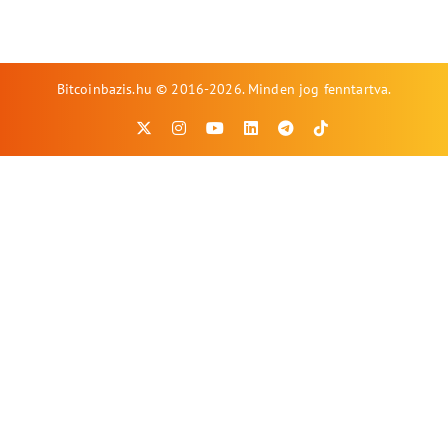
Bitcoinbazis.hu © 2016-2026. Minden jog fenntartva.