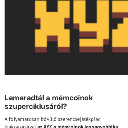
Lemaradtál a mémcoinok
szuperciklusáról?
A folyamatosan bővülő szerencsejátékpiac
kiaknázásával
az XYZ a mémcoinok legnagyobbika