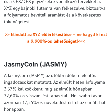
és a CEX/DEX jegyzésekre vonatkozó tervekkel az
XYZ egy bajnoki futamra van felkészülve, biztosítva
a folyamatos bevételi áramlást és a következetes
tokenégetést.
>> Elindult az XYZ előértékesítése – ne hagyd ki ezt
a 9,900%-os lehetőséget!<<<
JasmyCoin (JASMY)
A JasmyCoin (JASMY) az utóbbi időben jelentős
ingadozásokat mutatott. Az elmúlt héten árfolyama
3,67%-kal csökkent, míg az elmúlt hónapban
22,60%-os visszaesést tapasztalt. Hosszabb távon
azonban 32,55%-os növekedést ért el az elmúlt hat
hónapban.