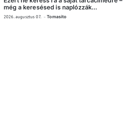
Ezért ne keress rá a saját tárcacímedre –
még a keresésed is naplózzák...
2026. augusztus 07.
Tomasito