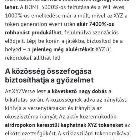
lehet.
A BOME 5000%-os felfutása és a WIF éves
1000%-os emelkedése már a múlt, mivel az XYZ a
token generation event után
akár 7400%-os
robbanást produkálhat,
felülmúlva szenzációs
elődjeit. Lépj be korán a játékba, biztosítsd be a
helyed – a
jelenleg még alulértékelt
XYZ új
rekordokat állíthat fel!
A közösség összefogása
biztosíthatja a győzelmet
Az XYZVerse lesz
a következő nagy dobás
a
bikafutás során. A közösségnek adva az irányítást,
kihívja a versenytársakat és irányítja az
ökoszisztéma irányát. Az aktív közreműködők
airdropokon keresztül kaphatnak XYZ tokeneket
az
elkötelezettségükért. A sziklaszilárd tokenomikával