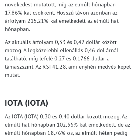
növekedést mutatott, míg az elmúlt hónapban
17,86%-kal csökkent. Hosszú távon azonban az
árfolyam 215,21%-kal emelkedett az elmúlt hat
hónapban.
Az aktuális árfolyam 0,33 és 0,42 dollár között
mozog. A legközelebbi ellenállás 0,46 dollárnál
található, míg lefelé 0,27 és 0,1766 dollár a
támaszszint. Az RSI 41,28, ami enyhén medvés képet
mutat.
IOTA (IOTA)
Az IOTA (IOTA) 0,30 és 0,40 dollár között mozog. Az
elmúlt hat hónapban 102,56%-kal emelkedett, de az
elmúlt hónapban 18,76%-os, az elmúlt héten pedig