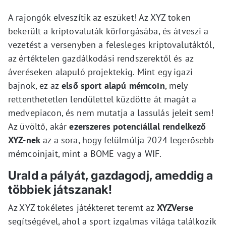
A rajongók elveszítik az eszüket! Az XYZ token
bekerült a kriptovaluták körforgásába, és átveszi a
vezetést a versenyben a felesleges kriptovalutáktól,
az értéktelen gazdálkodási rendszerektől és az
áveréseken alapuló projektekig. Mint egy igazi
bajnok, ez az
első sport alapú mémcoin
, mely
rettenthetetlen lendülettel küzdötte át magát a
medvepiacon, és nem mutatja a lassulás jeleit sem!
Az üvöltő, akár
ezerszeres potenciállal rendelkező
XYZ-nek
az a sora, hogy felülmúlja 2024 legerősebb
mémcoinjait, mint a BOME vagy a WIF.
Urald a pályát, gazdagodj, ameddig a
többiek játszanak!
Az XYZ tökéletes játékteret teremt az
XYZVerse
segítségével, ahol a sport izgalmas világa találkozik