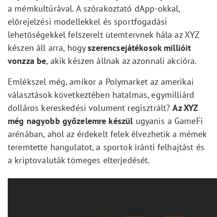
a mémkultúrával. A szórakoztató dApp-okkal,
előrejelzési modellekkel és sportfogadási
lehetőségekkel felszerelt ütemtervnek hála az XYZ
készen áll arra, hogy
szerencsejátékosok millióit
vonzza be
, akik készen állnak az azonnali akcióra.
Emlékszel még, amikor a Polymarket az amerikai
választások következtében hatalmas, egymilliárd
dolláros kereskedési volument regisztrált?
Az XYZ
még nagyobb győzelemre készül
ugyanis a GameFi
arénában, ahol az érdekelt felek élvezhetik a mémek
teremtette hangulatot, a sportok iránti felhajtást és
a kriptovaluták tömeges elterjedését.