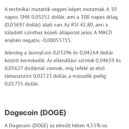
A technikai mutatók vegyes képet mutatnak. A 10
napos SMA 0,03252 dollár, ami a 100 napos átlag
(0,03697 dollár) alatt van. Az RSI 42,80, ami a
túladott szinthez közeli állapotot jelez. A MACD
enyhén negatív, -0,00053715.
Jelenleg a JasmyCoin 0,03296 és 0,04264 dollár
között kereskedik. Az ellenállási szintek 0,04659 és
0,05627 dollárnál vannak, míg lefelé az első
támaszszint 0,02723 dollár, a második pedig
0,01755 dollár.
Dogecoin (DOGE)
A Dogecoin (DOGE) az elmúlt héten 4,55%-os