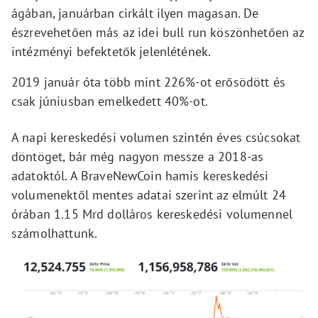
ágában, januárban cirkált ilyen magasan. De
észrevehetően más az idei bull run köszönhetően az
intézményi befektetők jelenlétének.
2019 január óta több mint 226%-ot erősödött és
csak júniusban emelkedett 40%-ot.
A napi kereskedési volumen szintén éves csúcsokat
döntöget, bár még nagyon messze a 2018-as
adatoktól. A BraveNewCoin hamis kereskedési
volumenektől mentes adatai szerint az elmúlt 24
órában 1.15 Mrd dolláros kereskedési volumennel
számolhattunk.