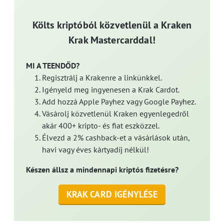
Költs kriptóból közvetlenül a Kraken
Krak Mastercarddal!
MI A TEENDŐD?
Regisztrálj a Krakenre a linkünkkel.
Igényeld meg ingyenesen a Krak Cardot.
Add hozzá Apple Payhez vagy Google Payhez.
Vásárolj közvetlenül Kraken egyenlegedről
akár 400+ kripto- és fiat eszközzel.
Élvezd a 2% cashback-et a vásárlások után,
havi vagy éves kártyadíj nélkül!
Készen állsz a mindennapi kriptós fizetésre?
KRAK CARD IGÉNYLÉSE