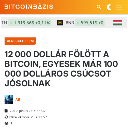
TH
1 919,36$ +0,11%
BNB
595,51$ +0,76%
S
KERESKEDELEM
12 000 DOLLÁR FÖLÖTT A
BITCOIN, EGYESEK MÁR 100
000 DOLLÁROS CSÚCSOT
JÓSOLNAK
AB
2019. június 26.
11:02
2024. október 31.
11:57
7