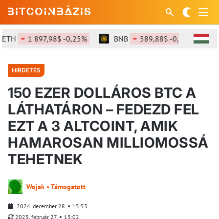
1 897,98$ -0,25%
BNB
589,88$ -0,89%
SOL
HIRDETÉS
150 EZER DOLLÁROS BTC A
LÁTHATÁRON – FEDEZD FEL
EZT A 3 ALTCOINT, AMIK
HAMAROSAN MILLIOMOSSÁ
TEHETNEK
Wojak • Támogatott
2024. december 28.
15:53
2025. február 27.
15:02