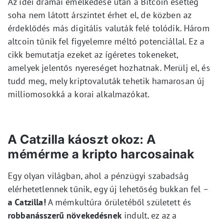
Az idei drámai emelkedése után a Bitcoin esetleg
soha nem látott árszintet érhet el, de közben az
érdeklődés más digitális valuták felé tolódik. Három
altcoin tűnik fel figyelemre méltó potenciállal. Ez a
cikk bemutatja ezeket az ígéretes tokeneket,
amelyek jelentős nyereséget hozhatnak. Merülj el, és
tudd meg, mely kriptovaluták tehetik hamarosan új
milliomosokká a korai alkalmazókat.
A Catzilla káoszt okoz: A
mémérme a kripto harcosainak
Egy olyan világban, ahol a pénzügyi szabadság
elérhetetlennek tűnik, egy új lehetőség bukkan fel –
a Catzilla!
A mémkultúra őrületéből született és
robbanásszerű növekedésnek
indult, ez az a