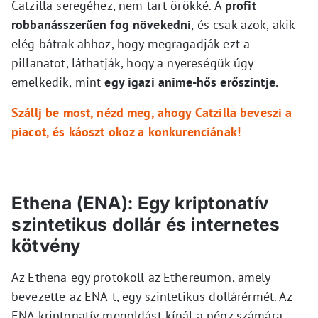
Catzilla seregéhez, nem tart örökké. A
profit
robbanásszerűen fog növekedni
, és csak azok, akik
elég bátrak ahhoz, hogy megragadják ezt a
pillanatot, láthatják, hogy a nyereségük úgy
emelkedik, mint
egy igazi anime-hős erőszintje.
Szállj be most, nézd meg, ahogy Catzilla beveszi a
piacot, és káoszt okoz a konkurenciának!
Ethena (ENA): Egy kriptonatív
szintetikus dollár és internetes
kötvény
Az Ethena egy protokoll az Ethereumon, amely
bevezette az ENA-t, egy szintetikus dollárérmét. Az
ENA kriptonatív megoldást kínál a pénz számára,