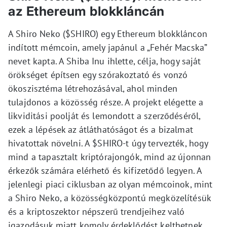
az Ethereum blokkláncán
A Shiro Neko ($SHIRO) egy Ethereum blokkláncon
indított mémcoin, amely japánul a „Fehér Macska”
nevet kapta. A Shiba Inu ihlette, célja, hogy saját
örökséget építsen egy szórakoztató és vonzó
ökoszisztéma létrehozásával, ahol minden
tulajdonos a közösség része. A projekt elégette a
likviditási poolját és lemondott a szerződéséről,
ezek a lépések az átláthatóságot és a bizalmat
hivatottak növelni. A $SHIRO-t úgy tervezték, hogy
mind a tapasztalt kriptórajongók, mind az újonnan
érkezők számára elérhető és kifizetődő legyen. A
jelenlegi piaci ciklusban az olyan mémcoinok, mint
a Shiro Neko, a közösségközpontú megközelítésük
és a kriptoszektor népszerű trendjeihez való
igazodásuk miatt komoly érdeklődést kelthetnek.