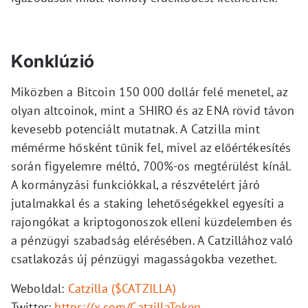
Konklúzió
Miközben a Bitcoin 150 000 dollár felé menetel, az
olyan altcoinok, mint a SHIRO és az ENA rövid távon
kevesebb potenciált mutatnak. A Catzilla mint
mémérme hősként tűnik fel, mivel az előértékesítés
során figyelemre méltó, 700%-os megtérülést kínál.
A kormányzási funkciókkal, a részvételért járó
jutalmakkal és a staking lehetőségekkel egyesíti a
rajongókat a kriptogonoszok elleni küzdelemben és
a pénzügyi szabadság elérésében. A Catzillához való
csatlakozás új pénzügyi magasságokba vezethet.
Weboldal:
Catzilla ($CATZILLA)
Twitter:
https://x.com/CatzillaToken