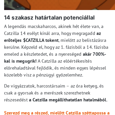
14 szakasz határtalan potenciállal
A legendás macskaharcos, akinek hét élete van, a
Catzilla 14 esélyt kínál arra, hogy megragadd
az
erőteljes $CATZILLA tokent
, mielőtt az belistázásra
kerülne. Képzeld el, hogy az 1. fázisból a 14. fázisba
emeled a készletedet, és a nyereséged
akár 700%-
kal is megugrik!
A Catzilla az előértékesítés
előrehaladtával fejlődik, és minden egyes lépéssel
közelebb visz a pénzügyi győzelemhez.
De vigyázzatok, harcostársaim – az óra ketyeg, és
csak a gyorsak és a merészek szerezhetnek
részesedést
a Catzilla megállíthatatlan hatalmából.
Szerezd meg a részed, mielőtt Catzilla széttapossa a