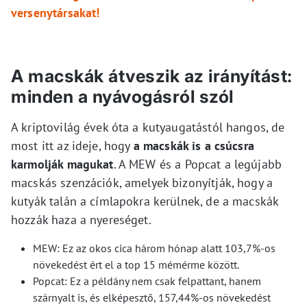
versenytársakat!
A macskák átveszik az irányítást:
minden a nyávogásról szól
A kriptovilág évek óta a kutyaugatástól hangos, de
most itt az ideje, hogy
a macskák is a csúcsra
karmolják magukat
. A MEW és a Popcat a legújabb
macskás szenzációk, amelyek bizonyítják, hogy a
kutyák talán a címlapokra kerülnek, de a macskák
hozzák haza a nyereséget.
MEW: Ez az okos cica három hónap alatt 103,7%-os
növekedést ért el a top 15 mémérme között.
Popcat: Ez a példány nem csak felpattant, hanem
szárnyalt is, és elképesztő, 157,44%-os növekedést