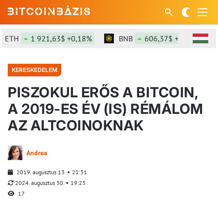
ETH
1 921,63$ +0,18%
BNB
606,37$ +1,81%
KERESKEDELEM
PISZOKUL ERŐS A BITCOIN,
A 2019-ES ÉV (IS) RÉMÁLOM
AZ ALTCOINOKNAK
Andrea
2019. augusztus 13.
21:31
2024. augusztus 30.
19:23
17