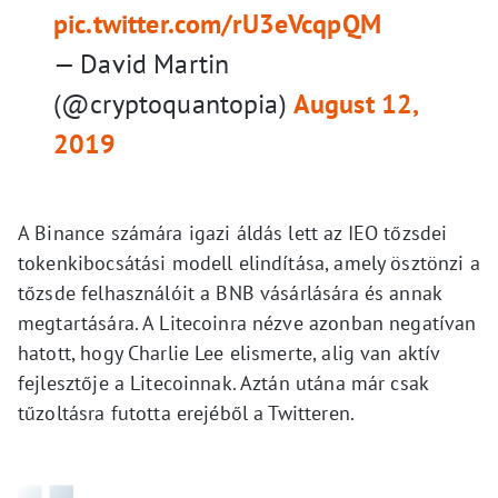
pic.twitter.com/rU3eVcqpQM
— David Martin
(@cryptoquantopia)
August 12,
2019
A Binance számára igazi áldás lett az IEO tőzsdei
tokenkibocsátási modell elindítása, amely ösztönzi a
tőzsde felhasználóit a BNB vásárlására és annak
megtartására. A Litecoinra nézve azonban negatívan
hatott, hogy Charlie Lee elismerte, alig van aktív
fejlesztője a Litecoinnak. Aztán utána már csak
tűzoltásra futotta erejéből a Twitteren.