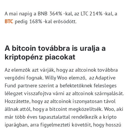
A mai napig a BNB 364% -kal, az LTC 214% -kal, a
BTC
pedig 168% -kal erősödött.
A bitcoin továbbra is uralja a
kriptopénz piacokat
Az elemzők azt várják, hogy az altcoinok továbbra
vergődni fognak. Willy Woo elemző, az Adaptive
Fund partnere szerint a befektetőknek felesleges
lélegzet visszafojtva várni az altcoinok szárnyalását.
Hozzátette, hogy az altcoinok iszonyatosan távol
állnak attól, hogy a bitcoint megközelítsék. Woo, aki
már több éves tapasztalattal rendelkezik a kripto
iparágban, arra figyelmezteti követőit, hogy hosszú