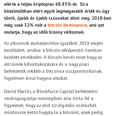
elérte a teljes kriptopiac 68,85%-át. Ez a
közelmúltban elért egyik legmagasabb érték és úgy
tűnik, újabb és újabb csúcsokat dönt meg. 2018-ban
még csak 32% volt a
bitcoin dominancia
, ami azt
mutatja, hogy az idők bizony változnak.
Az altcoinok alulteljesítése igazából 2019 elején
kezdődött, amikor a bitcoin elképesztő iramban
kezdett emelkedni. A bitcoin kevés teret hagy az
altcoinok kibontakozására és a nagy piaci
befektetők inkább a bitcoinra összpontosítanak,
figyelmen kívül hagyva altokat.
David Martin, a Blockforce Capital befektetési
vezérigazgatója nemrégiben arra hívta fel a
figyelmet, hogy az első tíz digitális eszközből
mindössze kettő hagyta le a bitcoint, ezek pedig