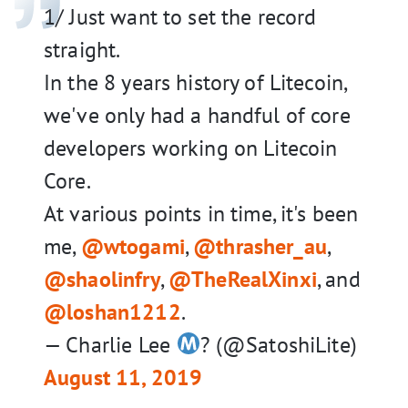
1/ Just want to set the record
straight.
In the 8 years history of Litecoin,
we've only had a handful of core
developers working on Litecoin
Core.
At various points in time, it's been
me,
@wtogami
,
@thrasher_au
,
@shaolinfry
,
@TheRealXinxi
, and
@loshan1212
.
— Charlie Lee
?
(@SatoshiLite)
August 11, 2019