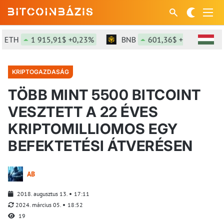
H
1 915,91$ +0,23%
BNB
601,36$ +0,08%
S
KRIPTOGAZDASÁG
TÖBB MINT 5500 BITCOINT
VESZTETT A 22 ÉVES
KRIPTOMILLIOMOS EGY
BEFEKTETÉSI ÁTVERÉSEN
AB
2018. augusztus 13.
17:11
2024. március 05.
18:52
19