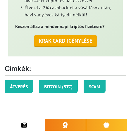
akár 400+ kripto- és fiat eszközzel.
Élvezd a 2% cashback-et a vásárlások után,
havi vagy éves kártyadíj nélkül!
Készen állsz a mindennapi kriptós fizetésre?
KRAK CARD IGÉNYLÉSE
Címkék:
ÁTVERÉS
BITCOIN (BTC)
SCAM