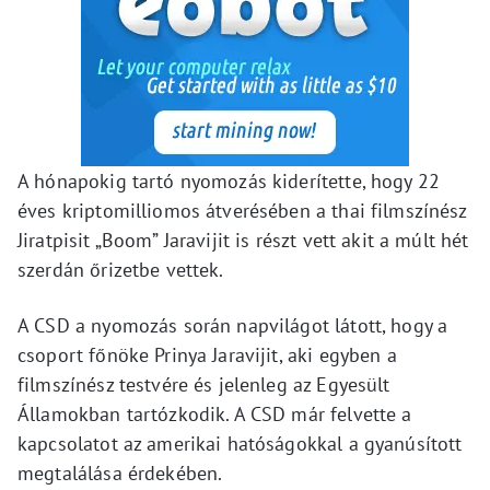
A hónapokig tartó nyomozás kiderítette, hogy 22
éves kriptomilliomos átverésében a thai filmszínész
Jiratpisit „Boom” Jaravijit is részt vett akit a múlt hét
szerdán őrizetbe vettek.
A CSD a nyomozás során napvilágot látott, hogy a
csoport főnöke Prinya Jaravijit, aki egyben a
filmszínész testvére és jelenleg az Egyesült
Államokban tartózkodik. A CSD már felvette a
kapcsolatot az amerikai hatóságokkal a gyanúsított
megtalálása érdekében.