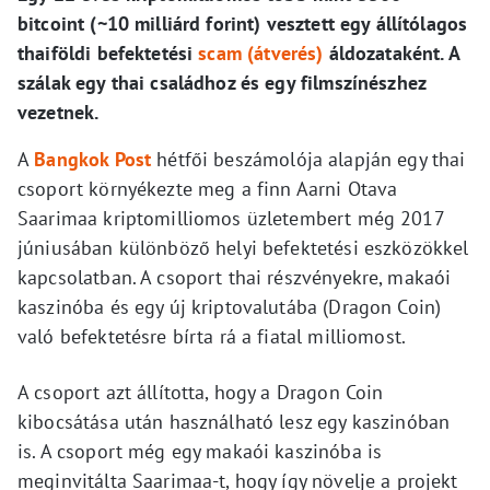
bitcoint (~10 milliárd forint) vesztett egy állítólagos
thaiföldi befektetési
scam (átverés)
áldozataként. A
szálak egy thai családhoz és egy filmszínészhez
vezetnek.
A
Bangkok Post
hétfői beszámolója alapján egy thai
csoport környékezte meg a finn Aarni Otava
Saarimaa kriptomilliomos üzletembert még 2017
júniusában különböző helyi befektetési eszközökkel
kapcsolatban. A csoport thai részvényekre, makaói
kaszinóba és egy új kriptovalutába (Dragon Coin)
való befektetésre bírta rá a fiatal milliomost.
A csoport azt állította, hogy a Dragon Coin
kibocsátása után használható lesz egy kaszinóban
is. A csoport még egy makaói kaszinóba is
meginvitálta Saarimaa-t, hogy így növelje a projekt