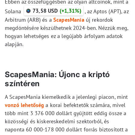
Ebben az összefüggésben az olyan altcoinok, mint a
73,58 USD
(+1,31%)
Solana
, az Aptos (APT), az
Arbitrum (ARB) és a
ScapesMania
új rekordok
megdöntésére készülhetnek 2024-ben. Nézzük meg,
hogyan lehetséges ez a legújabb árfolyam adatok
alapján.
ScapesMania: Újonc a kriptó
színtéren
A ScapesMania kiemelkedik a jelenlegi piacon, mint
vonzó lehetőség
a korai befektetők számára, mivel
több mint 3 376 000 dollárt gyűjtött eddig össze a
közösségi és kiskereskedelmi szektorból, és
naponta 60 000-178 000 dollárt forrás biztosított a