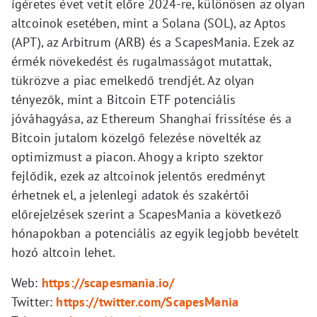
ígéretes évet vetít előre 2024-re, különösen az olyan
altcoinok esetében, mint a Solana (SOL), az Aptos
(APT), az Arbitrum (ARB) és a ScapesMania. Ezek az
érmék növekedést és rugalmasságot mutattak,
tükrözve a piac emelkedő trendjét. Az olyan
tényezők, mint a Bitcoin ETF potenciális
jóváhagyása, az Ethereum Shanghai frissítése és a
Bitcoin jutalom közelgő felezése növelték az
optimizmust a piacon. Ahogy a kripto szektor
fejlődik, ezek az altcoinok jelentős eredményt
érhetnek el, a jelenlegi adatok és szakértői
előrejelzések szerint a ScapesMania a következő
hónapokban a potenciális az egyik legjobb bevételt
hozó altcoin lehet.
Web:
https://scapesmania.io/
Twitter:
https://twitter.com/ScapesMania