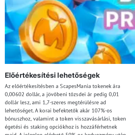
Előértékesítési lehetőségek
Az előértékesítésben a ScapesMania tokenek ára
0,00602 dollár, a jövőbeni tőzsdei ár pedig 0,01
dollár lesz, ami 1,7-szeres megtérülésre ad
lehetőséget. A korai befektetők akár 107%-os
bónuszhoz, valamint a token visszavásárlási, token
égetési és staking opciókhoz is hozzáférhetnek
majd. A jelenleg elérhető 50%-os kedvezmény után