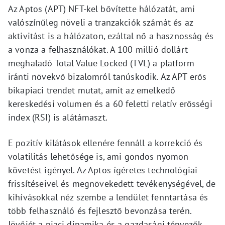
Az Aptos (APT) NFT-kel bővítette hálózatát, ami
valószínűleg növeli a tranzakciók számát és az
aktivitást is a hálózaton, ezáltal nő a hasznosság és
a vonza a felhasználókat. A 100 millió dollárt
meghaladó Total Value Locked (TVL) a platform
iránti növekvő bizalomról tanúskodik. Az APT erős
bikapiaci trendet mutat, amit az emelkedő
kereskedési volumen és a 60 feletti relatív erősségi
index (RSI) is alátámaszt.
E pozitív kilátások ellenére fennáll a korrekció és
volatilitás lehetősége is, ami gondos nyomon
követést igényel. Az Aptos ígéretes technológiai
frissítéseivel és megnövekedett tevékenységével, de
kihívásokkal néz szembe a lendület fenntartása és
több felhasználó és fejlesztő bevonzása terén.
Jövőjét a piaci dinamika és a gazdasági tényezők