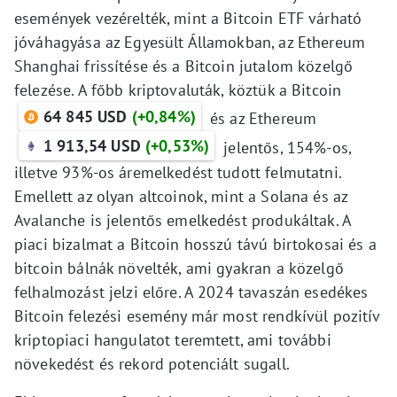
események vezérelték, mint a Bitcoin ETF várható
jóváhagyása az Egyesült Államokban, az Ethereum
Shanghai frissítése és a Bitcoin jutalom közelgő
felezése. A főbb kriptovaluták, köztük a Bitcoin
64 845 USD
(+0,84%)
és az Ethereum
1 913,54 USD
(+0,53%)
jelentős, 154%-os,
illetve 93%-os áremelkedést tudott felmutatni.
Emellett az olyan altcoinok, mint a Solana és az
Avalanche is jelentős emelkedést produkáltak. A
piaci bizalmat a Bitcoin hosszú távú birtokosai és a
bitcoin bálnák növelték, ami gyakran a közelgő
felhalmozást jelzi előre. A 2024 tavaszán esedékes
Bitcoin felezési esemény már most rendkívül pozitív
kriptopiaci hangulatot teremtett, ami további
növekedést és rekord potenciált sugall.