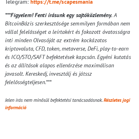
Telegram:
https://t.me/scapesmania
***Figyelem! Fenti írásunk egy sajtóközlemény.
A
BitcoinBázis szerkesztősége semmilyen formában nem
vállal felelősséget a leírtakért és fokozott óvatosságra
inti minden Olvasóját az extrém kockázatos
kriptovaluta, CFD, token, metaverse, DeFi, play-to-earn
és ICO/STO/SAFT befektetések kapcsán. Egyéni kutatás
és az állítások alapos ellenőrzése maximálisan
javasolt. Kereskedj, invesztálj és játssz
felelősségteljesen.***
Jelen írás nem minősül befektetési tanácsadásnak.
Részletes jogi
információ