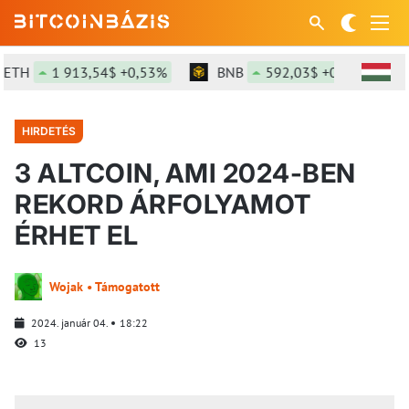
1 913,54$ +0,53%
BNB
592,03$ +0,1%
SOL
HIRDETÉS
3 ALTCOIN, AMI 2024-BEN
REKORD ÁRFOLYAMOT
ÉRHET EL
Wojak • Támogatott
2024. január 04.
18:22
13