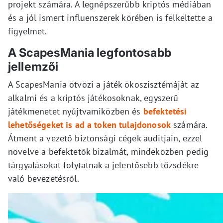
projekt számára. A legnépszerűbb kriptós médiában
és a jól ismert influenszerek körében is felkeltette a
figyelmet.
A ScapesMania legfontosabb
jellemzői
A ScapesMania ötvözi a játék ökoszisztémáját az
alkalmi és a kriptós játékosoknak, egyszerű
játékmenetet nyújtvamiközben és
befektetési
lehetőségeket is ad a token tulajdonosok
számára.
Átment a vezető biztonsági cégek auditjain, ezzel
növelve a befektetők bizalmát, mindeközben pedig
tárgyalásokat folytatnak a jelentősebb tőzsdékre
való bevezetésről.