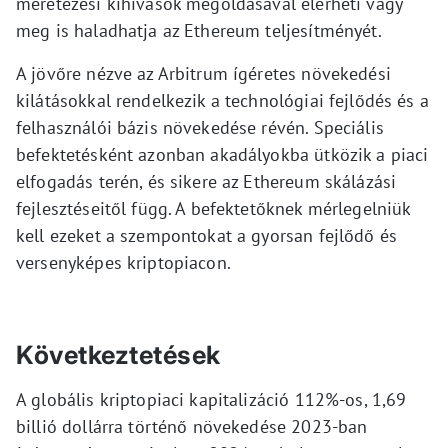
méretezési kihívások megoldásával elérheti vagy
meg is haladhatja az Ethereum teljesítményét.
A jövőre nézve az Arbitrum ígéretes növekedési
kilátásokkal rendelkezik a technológiai fejlődés és a
felhasználói bázis növekedése révén. Speciális
befektetésként azonban akadályokba ütközik a piaci
elfogadás terén, és sikere az Ethereum skálázási
fejlesztéseitől függ. A befektetőknek mérlegelniük
kell ezeket a szempontokat a gyorsan fejlődő és
versenyképes kriptopiacon.
Következtetések
A globális kriptopiaci kapitalizáció 112%-os, 1,69
billió dollárra történő növekedése 2023-ban