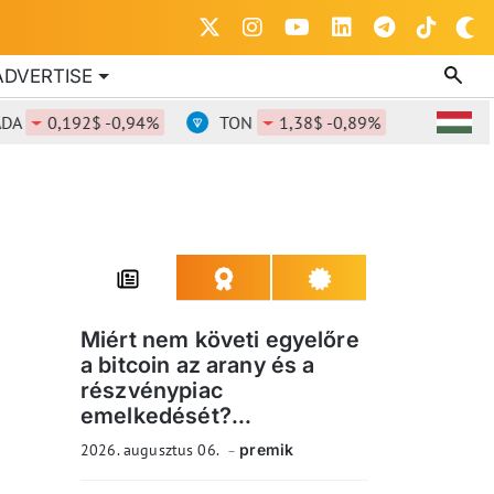
ADVERTISE
,192$ -0,94%
TON
1,38$ -0,89%
DOT
0,821$
Miért nem követi egyelőre
a bitcoin az arany és a
részvénypiac
emelkedését?...
2026. augusztus 06.
premik