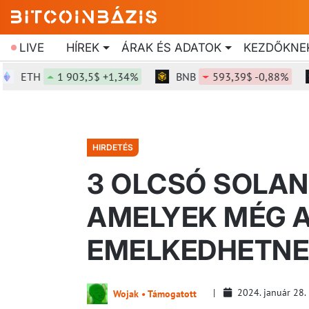
LIVE
HÍREK
ÁRAK ÉS ADATOK
KEZDŐKNE
H
1 903,5$ +1,34%
BNB
593,39$ -0,88%
SO
HIRDETÉS
3 OLCSÓ SOLAN
AMELYEK MÉG 
EMELKEDHETNE
2024. január 28.
Wojak • Támogatott