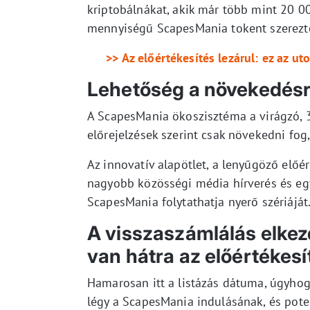
kriptobálnákat, akik már több mint 20 000
mennyiségű ScapesMania tokent szerezt
>> Az előértékesítés lezárul: ez az 
Lehetőség a növekedés
A ScapesMania ökoszisztéma a virágzó, 3
előrejelzések szerint csak növekedni fog
Az innovatív alapötlet, a lenyűgöző előé
nagyobb közösségi média hírverés és eg
ScapesMania folytathatja nyerő szériáját
A visszaszámlálás elkezd
van hátra az előértékesí
Hamarosan itt a listázás dátuma, úgyhog
légy a ScapesMania indulásának, és poten