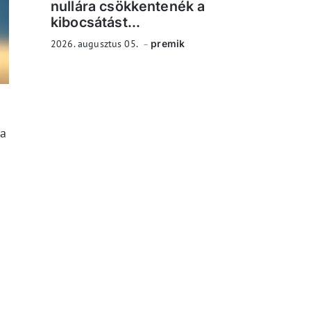
nullára csökkentenék a
kibocsátást...
2026. augusztus 05.
premik
 a