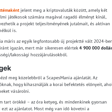
sztémaként
jelent meg a kriptovaluták között, amely két
almi játékosok számára magával ragadó élményt kínál,
ezhetik a projekt teljesítményének jutalmait, és aktívan
nélkül is.
 máris az egyik legfontosabb új projektté vált 2024-ben
 iránt igazán, mert már sikeresen elértek
4 900 000 dollá
sségi/lakossági hozzájárulásokból.
égek
nézd meg közelebbről a ScapesMania ajánlatát. Az
óknak, hogy kihasználják a korai befektetés előnyeit, aho
eket vásárolni.
 tart örökké – az óra ketyeg, és mindenkinek gyorsan
i ezt az ajánlatot. Most még van idő követni a