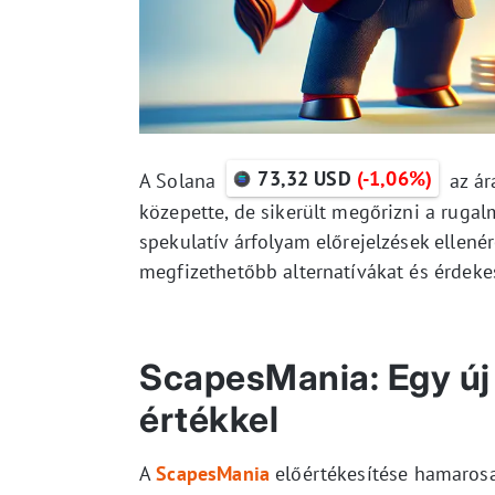
73,32 USD
(-1,06%)
A Solana
az ár
közepette, de sikerült megőrizni a rugal
spekulatív árfolyam előrejelzések ellené
megfizethetőbb alternatívákat és érdek
ScapesMania: Egy új
értékkel
A
ScapesMania
előértékesítése hamarosan