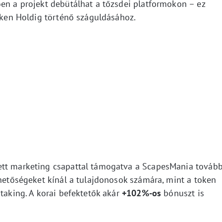
ően a projekt debütálhat a tőzsdei platformokon – ez
token Holdig történő száguldásához.
ett marketing csapattal támogatva a ScapesMania továb
ehetőségeket kínál a tulajdonosok számára, mint a token
staking. A korai befektetők akár
+102%-os
bónuszt is