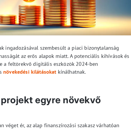
ak ingadozásával szembesült a piaci bizonytalanság
masságát az erős alapok miatt. A potenciális kihívások és
re a feltörekvő digitális eszközök 2024-ben
es
növekedési kilátásokat
kínálhatnak.
 projekt egyre növekvő
 véget ér, az alap finanszírozási szakasz várhatóan