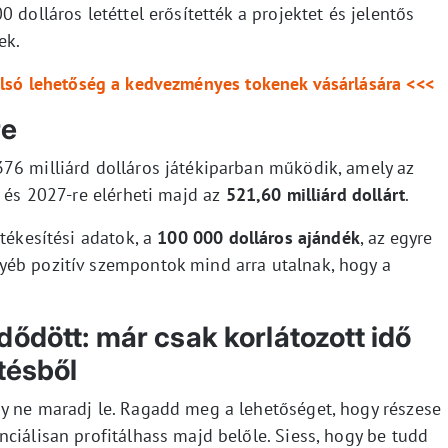
 dolláros letéttel erősítették a projektet és jelentős
ek.
utolsó lehetőség a kedvezményes tokenek vásárlására <<<
re
76 milliárd dolláros játékiparban működik, amely az
, és 2027-re elérheti majd az
521,60 milliárd dollárt
.
rtékesítési adatok, a
100 000 dolláros ajándék
, az egyre
yéb pozitív szempontok mind arra utalnak, hogy a
.
ődött: már csak korlátozott idő
tésből
y ne maradj le. Ragadd meg a lehetőséget, hogy részese
ciálisan profitálhass majd belőle. Siess, hogy be tudd