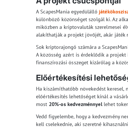
A projekt csúcspontjai
A ScapesMania egyedülálló
játékökoszi
különböző közönséget szolgál ki. Az alk
miközben a kriptovaluták szerelmesei élv
alakíthatják a projekt jövőjét, akár játék 
Sok kriptorajongó számára a ScapesMania
A közösség azért is érdeklődik a projekt
finanszírozási összeget kizárólag a közö
Előértékesítési lehetős
Ha kiszámíthatóbb növekedést keresel, 
előértékesítés lehetőséget kínál a vásárl
most
20%-os kedvezménnyel
lehet token
Vedd figyelembe, hogy a kedvezmény nem
kell cselekednie, aki szeretné kihasználn