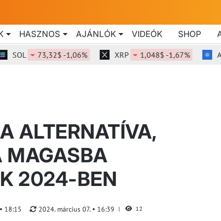
K
HASZNOS
AJÁNLÓK
VIDEÓK
SHOP
L
73,32$ -1,06%
XRP
1,048$ -1,67%
ADA
0
A ALTERNATÍVA,
A MAGASBA
K 2024-BEN
18:15
2024. március 07.
16:39
12