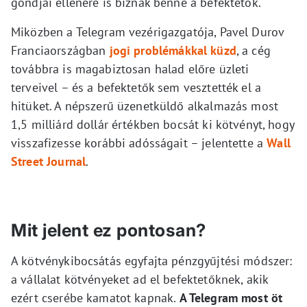
gondjai ellenére is bíznak benne a befektetők.
Miközben a Telegram vezérigazgatója, Pavel Durov
Franciaországban
jogi problémákkal küzd
, a cég
továbbra is magabiztosan halad előre üzleti
terveivel – és a befektetők sem vesztették el a
hitüket. A népszerű üzenetküldő alkalmazás most
1,5 milliárd dollár értékben bocsát ki kötvényt, hogy
visszafizesse korábbi adósságait – jelentette a
Wall
Street Journal
.
Mit jelent ez pontosan?
A kötvénykibocsátás egyfajta pénzgyűjtési módszer:
a vállalat kötvényeket ad el befektetőknek, akik
ezért cserébe kamatot kapnak.
A Telegram most öt