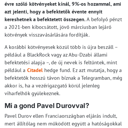
évre szóló kötvényeket kínál, 9%-os hozammal, ami
azt jelenti, hogy a befektetők évente ennyit
kereshetnek a befektetett összegen.
A befolyó pénzt
a 2021-ben kibocsátott, jövő márciusban lejáró
kötvények visszavásárlására fordítják.
A korábbi kötvényesek közül több is újra beszáll –
például a BlackRock vagy az Abu-Dzabi állami
befektetési alapja –, de új nevek is feltűntek, mint
például a
Citadel
hedge fund. Ez azt mutatja, hogy a
befektetők hosszú távon bíznak a Telegramban, még
akkor is, ha a vezérigazgató körül jelenleg
viharfelhők gyülekeznek.
Mi a gond Pavel Durovval?
Pavel Durov ellen Franciaországban eljárás indult,
mert állítólag nem működött együtt a hatóságokkal