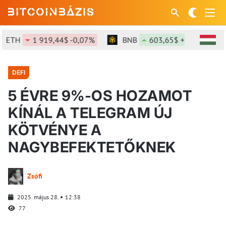
ETH
1 919,44$ -0,07%
BNB
603,65$ +1,39%
DEFI
5 ÉVRE 9%-OS HOZAMOT
KÍNÁL A TELEGRAM ÚJ
KÖTVÉNYE A
NAGYBEFEKTETŐKNEK
Zsófi
2025. május 28.
12:38
77