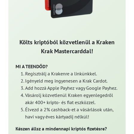
Költs kriptóból közvetlenül a Kraken
Krak Mastercarddal!
MI A TEENDŐD?
Regisztrálj a Krakenre a linkünkkel.
Igényeld meg ingyenesen a Krak Cardot.
Add hozzá Apple Payhez vagy Google Payhez.
Vásárolj közvetlenül Kraken egyenlegedről
akár 400+ kripto- és fiat eszközzel.
Élvezd a 2% cashback-et a vásárlások után,
havi vagy éves kártyadíj nélkül!
Készen állsz a mindennapi kriptós fizetésre?