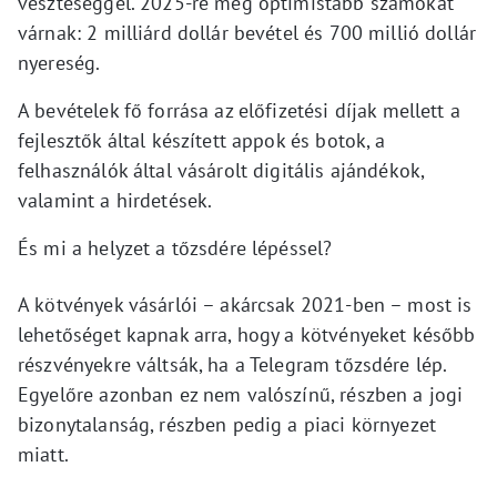
veszteséggel. 2025-re még optimistább számokat
várnak: 2 milliárd dollár bevétel és 700 millió dollár
nyereség.
A bevételek fő forrása az előfizetési díjak mellett a
fejlesztők által készített appok és botok, a
felhasználók által vásárolt digitális ajándékok,
valamint a hirdetések.
És mi a helyzet a tőzsdére lépéssel?
A kötvények vásárlói – akárcsak 2021-ben – most is
lehetőséget kapnak arra, hogy a kötvényeket később
részvényekre váltsák, ha a Telegram tőzsdére lép.
Egyelőre azonban ez nem valószínű, részben a jogi
bizonytalanság, részben pedig a piaci környezet
miatt.