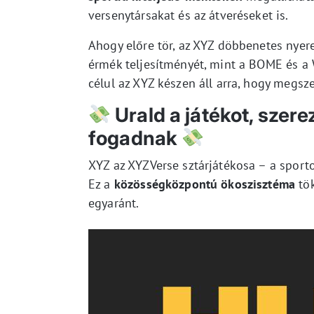
versenytársakat és az átveréseket is.
Ahogy előre tör, az XYZ döbbenetes nye
érmék teljesítményét, mint a BOME és a
célul az XYZ készen áll arra, hogy megs
Urald a játékot, szer
fogadnak
XYZ az XYZVerse sztárjátékosa – a sporto
Ez a
közösségközpontú ökoszisztéma
tök
egyaránt.