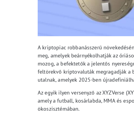
A kriptopiac robbanásszerű növekedéséne
meg, amelyek beárnyékolhatják az óriások
mozog, a befektetők a jelentős nyereségre
feltörekvő kriptovaluták megragadják a b
utalnak, amelyek 2025-ben újradefiniálhat
Az egyik ilyen versenyző az XYZVerse (XY
amely a futball, kosárlabda, MMA és espo
ökoszisztémában.