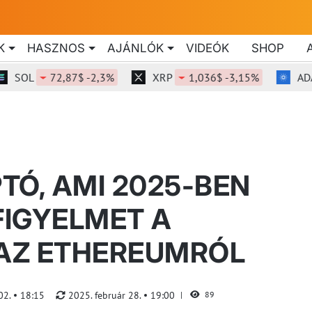
K
HASZNOS
AJÁNLÓK
VIDEÓK
SHOP
OL
72,87$ -2,3%
XRP
1,036$ -3,15%
ADA
PTÓ, AMI 2025-BEN
FIGYELMET A
 AZ ETHEREUMRÓL
02.
18:15
2025. február 28.
19:00
89