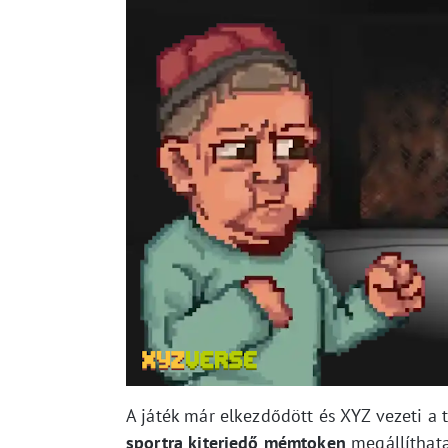
A játék már elkezdődött és XYZ vezeti 
sportra kiterjedő mémtoken
megállíthata