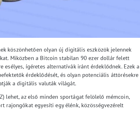
k köszönhetően olyan új digitális eszközök jelennek
at. Miközben a Bitcoin stabilan 90 ezer dollár felett
 esélyes, ígéretes alternatívák iránt érdeklődnek. Ezek a
efektetők érdeklődését, és olyan potenciális áttörésekre
ják a digitális valuták világát.
Z) lehet, az első minden sportágat felölelő mémcoin,
rt rajongókat egyesíti egy élénk, közösségvezérelt