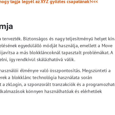
hogy tagja legyél az XYZ győztes csapatának!<<<
rmja
a tervezték. Biztonságos és nagy teljesítményű helyet kín
zelésének egyedülálló módját használja, emellett a Move
ijavítsa a más blokkláncoknál tapasztalt problémákat. A
lni, így rendkívül skálázhatóvá válik.
elhasználói élményre való összpontosítás. Megszünteti a
rek a blokklánc technológia használata során
t a zkLogin, a szponzorált tranzakciók és a programozha
z alkalmazások könnyen használhatóak és elérhetőek