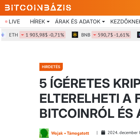
LIVE
HÍREK
ÁRAK ÉS ADATOK
KEZDŐKNE
ETH
1 903,98$ -0,71%
BNB
590,7$ -1,61%
S
HIRDETÉS
5 ÍGÉRETES KRI
ELTERELHETI A 
BITCOINRÓL ÉS
2024. december 
Wojak • Támogatott