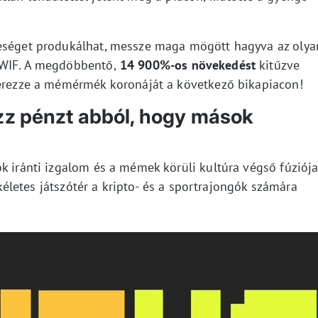
reséget produkálhat, messze maga mögött hagyva az olya
 WIF. A megdöbbentő,
14 900%-os növekedést
kitűzve
zerezze a mémérmék koronáját a következő bikapiacon!
ezz pénzt abból, hogy mások
k iránti izgalom és a mémek körüli kultúra végső fúziója
életes játszótér a kripto- és a sportrajongók számára