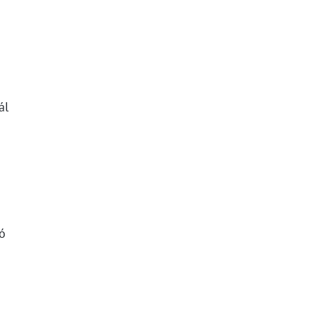
ál
tó