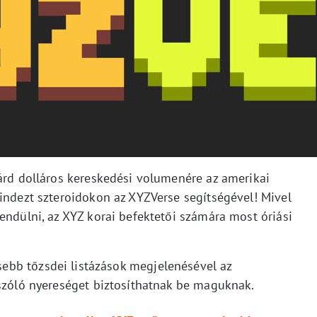
iárd dolláros kereskedési volumenére az amerikai
mindezt szteroidokon az XYZVerse segítségével! Mivel
endülni, az XYZ korai befektetői számára most óriási
ősebb tőzsdei listázások megjelenésével az
 szóló nyereséget biztosíthatnak be maguknak.