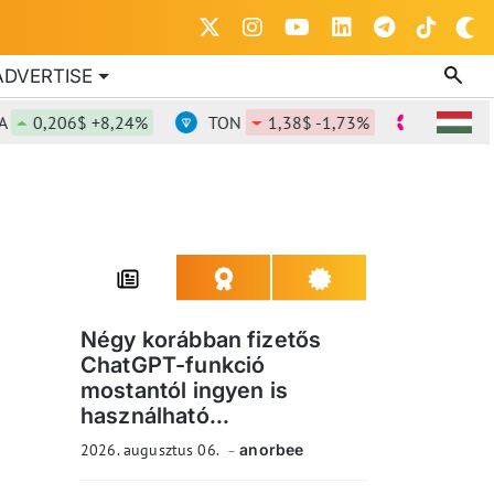
ADVERTISE
0,206$ +8,24%
TON
1,38$ -1,73%
DOT
0,822
Négy korábban fizetős
ChatGPT-funkció
mostantól ingyen is
használható...
2026. augusztus 06.
anorbee