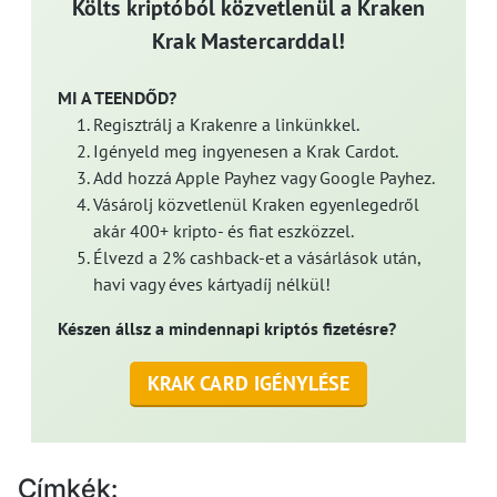
Költs kriptóból közvetlenül a Kraken
Krak Mastercarddal!
MI A TEENDŐD?
Regisztrálj a Krakenre a linkünkkel.
Igényeld meg ingyenesen a Krak Cardot.
Add hozzá Apple Payhez vagy Google Payhez.
Vásárolj közvetlenül Kraken egyenlegedről
akár 400+ kripto- és fiat eszközzel.
Élvezd a 2% cashback-et a vásárlások után,
havi vagy éves kártyadíj nélkül!
Készen állsz a mindennapi kriptós fizetésre?
KRAK CARD IGÉNYLÉSE
Címkék: