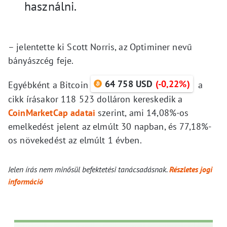
használni.
– jelentette ki Scott Norris, az Optiminer nevű
bányászcég feje.
64 758 USD
(-0,22%)
Egyébként a Bitcoin
a
cikk írásakor 118 523 dolláron kereskedik a
CoinMarketCap adatai
szerint, ami 14,08%-os
emelkedést jelent az elmúlt 30 napban, és 77,18%-
os növekedést az elmúlt 1 évben.
Jelen írás nem minősül befektetési tanácsadásnak.
Részletes jogi
információ