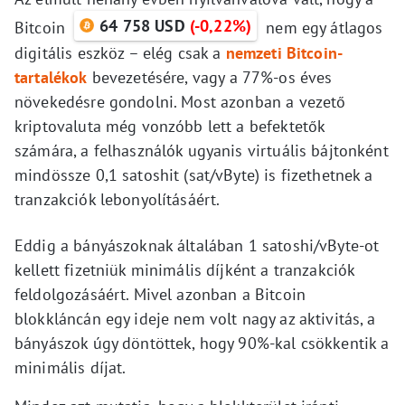
64 758 USD
(-0,22%)
Bitcoin
nem egy átlagos
digitális eszköz – elég csak a
nemzeti Bitcoin-
tartalékok
bevezetésére, vagy a 77%-os éves
növekedésre gondolni. Most azonban a vezető
kriptovaluta még vonzóbb lett a befektetők
számára, a felhasználók ugyanis virtuális bájtonként
mindössze 0,1 satoshit (sat/vByte) is fizethetnek a
tranzakciók lebonyolításáért.
Eddig a bányászoknak általában 1 satoshi/vByte-ot
kellett fizetniük minimális díjként a tranzakciók
feldolgozásáért. Mivel azonban a Bitcoin
blokkláncán egy ideje nem volt nagy az aktivitás, a
bányászok úgy döntöttek, hogy 90%-kal csökkentik a
minimális díjat.