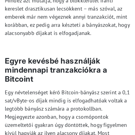
Mindez azt mutatja, hogy a blokkterület iránti
kereslet drasztikusan lecsökkent – más szóval, az
emberek már nem végeznek annyi tranzakciót, mint
korábban, ez pedig arra készteti a bányászokat, hogy
alacsonyabb díjakat is elfogadjanak.
Egyre kevésbé használják
mindennapi tranzakciókra a
Bitcoint
Egy névtelenséget kérő Bitcoin-bányász szerint a 0,1
sat/vByte-os díjak mindig is elfogadhatóak voltak a
legtöbb bányász számára a protokollban.
Megjegyezte azonban, hogy a csomópontok
üzemeltetői gyakran úgy döntöttek, hogy figyelmen
kívül hagyják az ilyen alacsony díjakat. Most