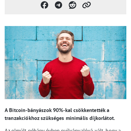
A Bitcoin-bányászok 90%-kal csökkentették a
tranzakciókhoz szükséges minimális díjkorlátot.
Az elmúlt néhány évben nyilvánvalóvá vált, hogy a