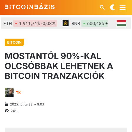
ETH
1 911,71$ -0,08%
BNB
600,48$ +1,51%
BITCOIN
MOSTANTÓL 90%-KAL
OLCSÓBBAK LEHETNEK A
BITCOIN TRANZAKCIÓK
TK
2025. július 22.
8:03
281