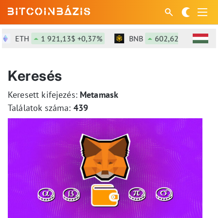
ETH
1 921,13$ +0,37%
BNB
602,62$ +1,52%
Keresés
Keresett kifejezés:
Metamask
Találatok száma:
439