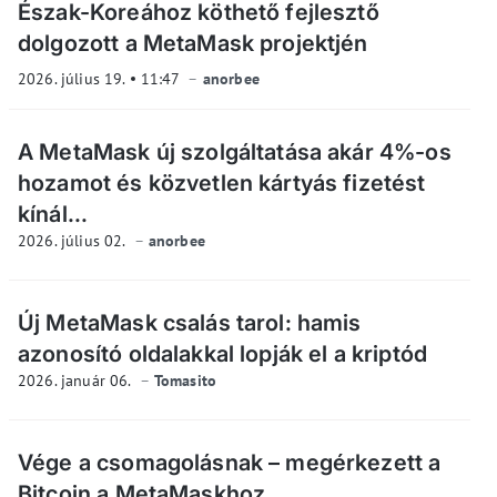
Észak-Koreához köthető fejlesztő
dolgozott a MetaMask projektjén
2026. július 19.
11:47
anorbee
A MetaMask új szolgáltatása akár 4%-os
hozamot és közvetlen kártyás fizetést
kínál...
2026. július 02.
anorbee
Új MetaMask csalás tarol: hamis
azonosító oldalakkal lopják el a kriptód
2026. január 06.
Tomasito
Vége a csomagolásnak – megérkezett a
Bitcoin a MetaMaskhoz