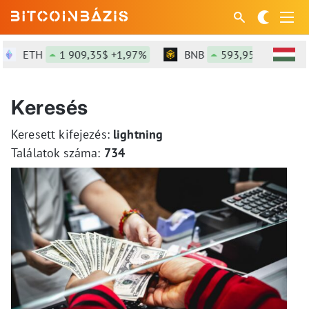
ETH
1 909,35$ +1,97%
BNB
593,95$ +0,11%
Keresés
Keresett kifejezés:
lightning
Találatok száma:
734