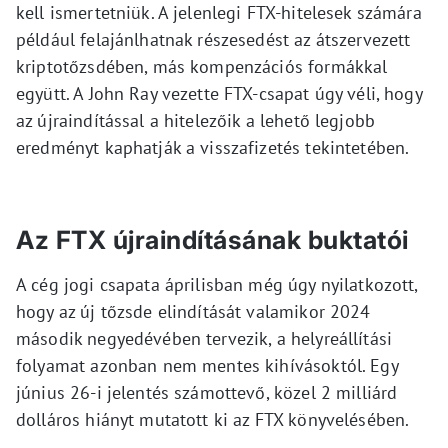
kell ismertetniük. A jelenlegi FTX-hitelesek számára
például felajánlhatnak részesedést az átszervezett
kriptotőzsdében, más kompenzációs formákkal
együtt. A John Ray vezette FTX-csapat úgy véli, hogy
az újraindítással a hitelezőik a lehető legjobb
eredményt kaphatják a visszafizetés tekintetében.
Az FTX újraindításának buktatói
A cég jogi csapata áprilisban még úgy nyilatkozott,
hogy az új tőzsde elindítását valamikor 2024
második negyedévében tervezik, a helyreállítási
folyamat azonban nem mentes kihívásoktól. Egy
június 26-i jelentés számottevő, közel 2 milliárd
dolláros hiányt mutatott ki az FTX könyvelésében.