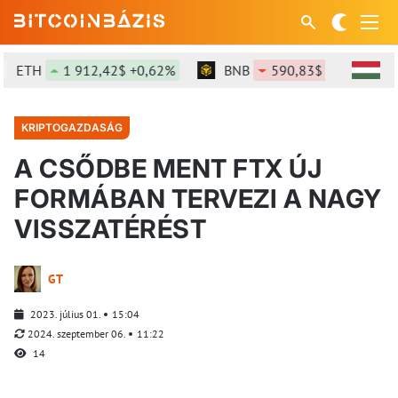
ETH
1 912,42$ +0,62%
BNB
590,83$ -0,34%
KRIPTOGAZDASÁG
A CSŐDBE MENT FTX ÚJ
FORMÁBAN TERVEZI A NAGY
VISSZATÉRÉST
GT
2023. július 01.
15:04
2024. szeptember 06.
11:22
14