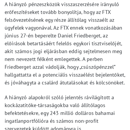
A hiányzó pénzeszközök visszaszerzésére irányuló
erőfeszítéseket tovább bonyolítja, hogy az FTX
felsővezetésének egy része állítólag visszaélt az
ügyfelek vagyonával. Az FTX ennek vonatkozásában
június 27-én beperelte Daniel Friedberget, az
előírások betartásáért felelős egykori tisztviselőjét,
akit számos jogi eljárásban eddig sejtelmesen meg
nem nevezett félként emlegettek. A perben
Friedberget azzal vádolják, hogy „csúszópénzzel”
hallgattatta el a potenciális visszaélést bejelentőket,
és jóváhagyta a csalárd átutalásokat és kölcsönöket.
A hiányzó alapokról szóló jelentés rávilágított a
kockázatitőke-társaságokba való állítólagos
befektetésekre, egy 243 millió dolláros bahamai
ingatlanportfólióra és számos non-profit
szervezetek küldött adományra is.