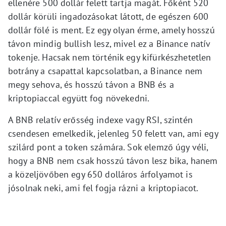
ellenére 500 dollár felett tartja magát. Főként 520
dollár körüli ingadozásokat látott, de egészen 600
dollár fölé is ment. Ez egy olyan érme, amely hosszú
távon mindig bullish lesz, mivel ez a Binance natív
tokenje. Hacsak nem történik egy kifürkészhetetlen
botrány a csapattal kapcsolatban, a Binance nem
megy sehova, és hosszú távon a BNB és a
kriptopiaccal együtt fog növekedni.
A BNB relatív erősség indexe vagy RSI, szintén
csendesen emelkedik, jelenleg 50 felett van, ami egy
szilárd pont a token számára. Sok elemző úgy véli,
hogy a BNB nem csak hosszú távon lesz bika, hanem
a közeljövőben egy 650 dolláros árfolyamot is
jósolnak neki, ami fel fogja rázni a kriptopiacot.