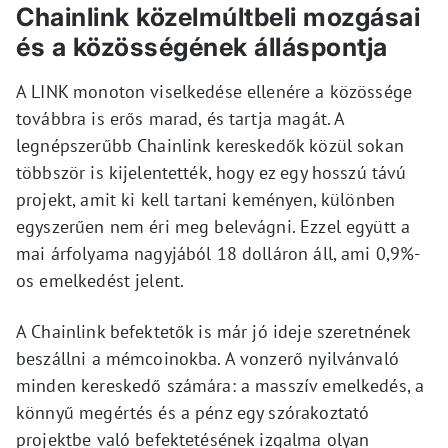
Chainlink közelmúltbeli mozgásai
és a közösségének álláspontja
A LINK monoton viselkedése ellenére a közössége
továbbra is erős marad, és tartja magát. A
legnépszerűbb Chainlink kereskedők közül sokan
többször is kijelentették, hogy ez egy hosszú távú
projekt, amit ki kell tartani keményen, különben
egyszerűen nem éri meg belevágni. Ezzel együtt a
mai árfolyama nagyjából 18 dolláron áll, ami 0,9%-
os emelkedést jelent.
A Chainlink befektetők is már jó ideje szeretnének
beszállni a mémcoinokba. A vonzerő nyilvánvaló
minden kereskedő számára: a masszív emelkedés, a
könnyű megértés és a pénz egy szórakoztató
projektbe való befektetésének izgalma olyan