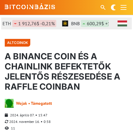
ETH
1 912,76$ -0,21%
BNB
600,29$ +1,28%
ALTCOINOK
A BINANCE COIN ÉS A
CHAINLINK BEFEKTETŐK
JELENTŐS RÉSZESEDÉSE A
RAFFLE COINBAN
Wojak • Támogatott
2024. április 07.
15:47
2024. november 16.
0:58
11