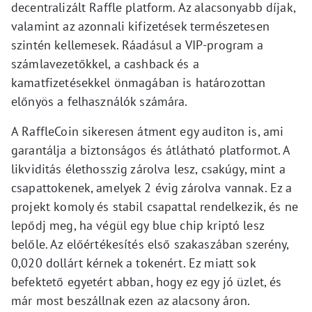
decentralizált Raffle platform. Az alacsonyabb díjak,
valamint az azonnali kifizetések természetesen
szintén kellemesek. Ráadásul a VIP-program a
számlavezetőkkel, a cashback és a
kamatfizetésekkel önmagában is határozottan
előnyös a felhasználók számára.
A RaffleCoin sikeresen átment egy auditon is, ami
garantálja a biztonságos és átlátható platformot. A
likviditás élethosszig zárolva lesz, csakúgy, mint a
csapattokenek, amelyek 2 évig zárolva vannak. Ez a
projekt komoly és stabil csapattal rendelkezik, és ne
lepődj meg, ha végül egy blue chip kriptó lesz
belőle. Az előértékesítés első szakaszában szerény,
0,020 dollárt kérnek a tokenért. Ez miatt sok
befektető egyetért abban, hogy ez egy jó üzlet, és
már most beszállnak ezen az alacsony áron.