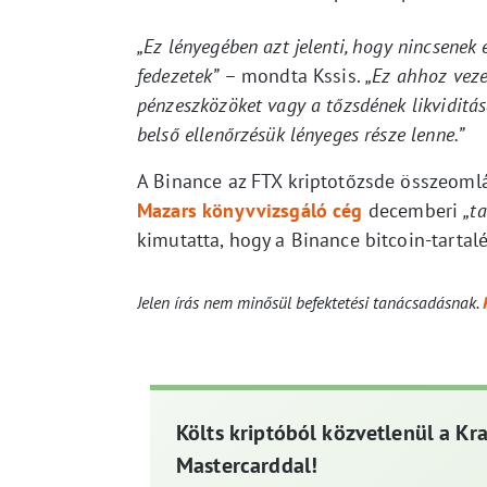
„Ez lényegében azt jelenti, hogy nincsenek 
fedezetek”
– mondta Kssis.
„Ez ahhoz veze
pénzeszközöket vagy a tőzsdének likviditás
belső ellenőrzésük lényeges része lenne.”
A Binance az FTX kriptotőzsde összeomlá
Mazars könyvvizsgáló cég
decemberi
„t
kimutatta, hogy a Binance bitcoin-tartalé
Jelen írás nem minősül befektetési tanácsadásnak.
Költs kriptóból közvetlenül a Kr
Mastercarddal!