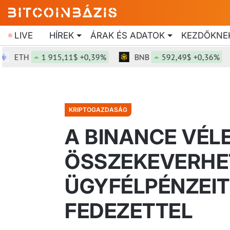
LIVE
HÍREK
ÁRAK ÉS ADATOK
KEZDŐKNE
ETH
1 915,11$ +0,39%
BNB
592,49$ +0,36%
KRIPTOGAZDASÁG
A BINANCE VÉL
ÖSSZEKEVERHE
ÜGYFÉLPÉNZEIT
FEDEZETTEL