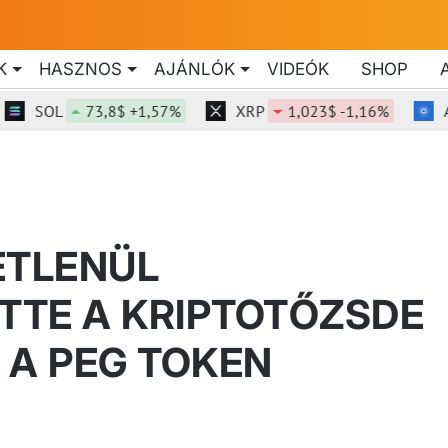
K
HASZNOS
AJÁNLÓK
VIDEÓK
SHOP
SOL
73,8$ +1,57%
XRP
1,023$ -1,16%
ADA
ETLENÜL
TTE A KRIPTOTŐZSDE
 A PEG TOKEN