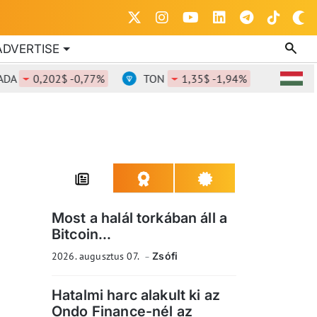
ADVERTISE
0,202$ -0,77%
TON
1,35$ -1,94%
DOT
0,
Most a halál torkában áll a
Bitcoin...
2026. augusztus 07.
Zsófi
Hatalmi harc alakult ki az
Ondo Finance-nél az