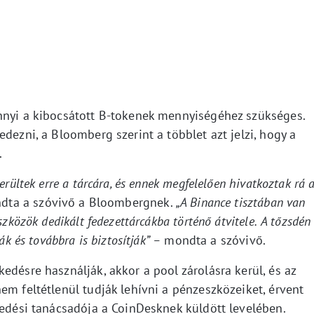
nnyi a kibocsátott B-tokenek mennyiségéhez szükséges.
dezni, a Bloomberg szerint a többlet azt jelzi, hogy a
.
erültek erre a tárcára, és ennek megfelelően hivatkoztak rá 
dta a szóvivő a Bloombergnek.
„A Binance tisztában van
zközök dedikált fedezettárcákba történő átvitele.
A tőzsdén
ák és továbbra is biztosítják” –
mondta a szóvivő.
edésre használják, akkor a pool zárolásra kerül, és az
em feltétlenül tudják lehívni a pénzeszközeiket, érvent
kedési tanácsadója a CoinDesknek küldött levelében.