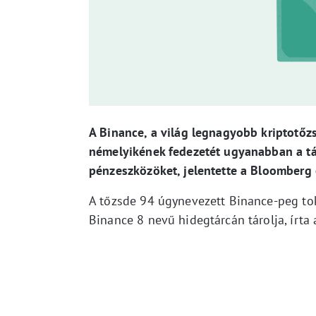
A Binance, a világ legnagyobb kriptotőzs
némelyikének fedezetét ugyanabban a tár
pénzeszközöket, jelentette a Bloomberg 
A tőzsde 94 úgynevezett Binance-peg toke
Binance 8 nevű hidegtárcán tárolja, írta