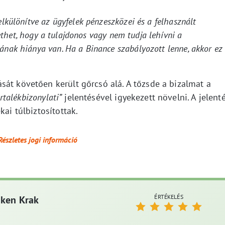
elkülönítve az ügyfelek pénzeszközei és a felhasznált
thet, hogy a tulajdonos vagy nem tudja lehívni a
ának hiánya van. Ha a Binance szabályozott lenne, akkor ez
sát követően került gőrcsó alá. A tőzsde a bizalmat a
artalékbizonylati”
jelentésével igyekezett növelni. A jelent
kai túlbiztosítottak.
Részletes jogi információ
ÉRTÉKELÉS
aken Krak