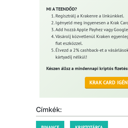
MI A TEENDŐD?
Regisztrálj a Krakenre a linkünkkel.
Igényeld meg ingyenesen a Krak Card
Add hozzá Apple Payhez vagy Google
Vásárolj közvetlenül Kraken egyenleg
fiat eszközzel.
Élvezd a 2% cashback-et a vásárlások
kártyadíj nélkül!
Készen állsz a mindennapi kriptós fizetés
KRAK CARD IGÉN
Címkék:
BINANCE
KRIPTOTÁRCA