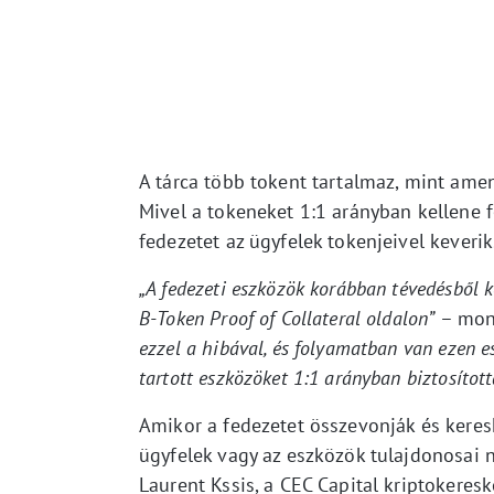
A tárca több tokent tartalmaz, mint ame
Mivel a tokeneket 1:1 arányban kellene fe
fedezetet az ügyfelek tokenjeivel keverik
„A fedezeti eszközök korábban tévedésből k
B-Token Proof of Collateral oldalon”
– mon
ezzel a hibával, és folyamatban van ezen es
tartott eszközöket 1:1 arányban biztosított
Amikor a fedezetet összevonják és keresk
ügyfelek vagy az eszközök tulajdonosai n
Laurent Kssis, a CEC Capital kriptokeres