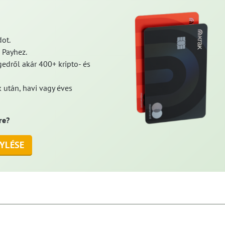
ot.
 Payhez.
edről akár 400+ kripto- és
 után, havi vagy éves
re?
YLÉSE