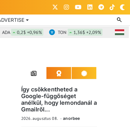
ADVERTISE
0,2$ +0,96%
TON
1,36$ +2,09%
DOT
0,81
Így csökkentheted a
Google-függőséget
anélkül, hogy lemondanál a
Gmailről...
2026. augusztus 08.
anorbee