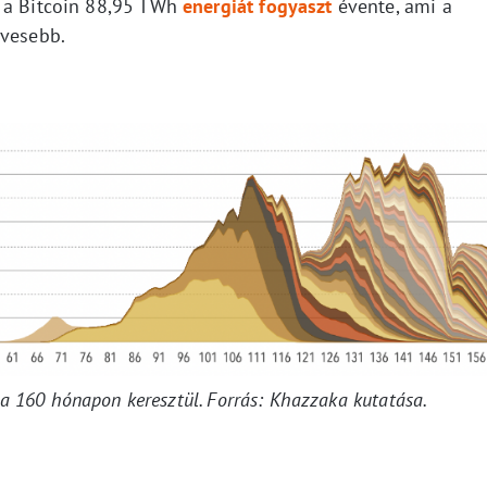
t a Bitcoin 88,95 TWh
energiát fogyaszt
évente, ami a
evesebb.
ma 160 hónapon keresztül. Forrás: Khazzaka kutatása.