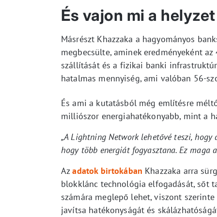
És vajon mi a helyze
Másrészt Khazzaka a hagyományos banksz
megbecsülte, aminek eredményeként az 4
szállítását és a fizikai banki infrastrukt
hatalmas mennyiség, ami valóban 56-szo
És ami a kutatásból még említésre méltó
milliószor energiahatékonyabb, mint a h
„A Lightning Network lehetővé teszi, hogy a
hogy több energiát fogyasztana. Ez maga a 
Az
adatok birtokában
Khazzaka arra sürge
blokklánc technológia elfogadását, sőt t
számára meglepő lehet, viszont szerinte
javítsa hatékonyságát és skálázhatóságá