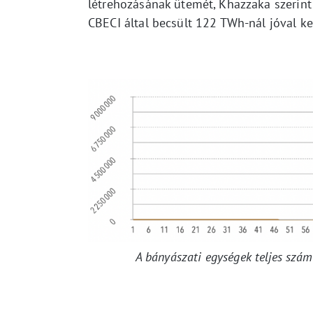
létrehozásának ütemét, Khazzaka szerin
CBECI által becsült 122 TWh-nál jóval k
A bányászati egységek teljes szá