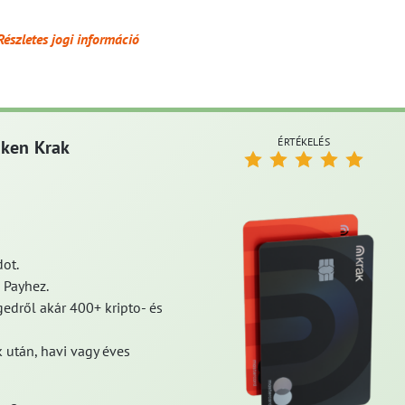
Részletes jogi információ
ÉRTÉKELÉS
aken Krak
ot.
 Payhez.
edről akár 400+ kripto- és
 után, havi vagy éves