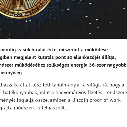
 mindig is sok bírálat érte, miszerint a működése
ben megjelent kutatás pont az ellenkezőjét állítja,
ndszer működéséhez szükséges energia 56-szor nagyobb
 mennyiség.
hazzaka által készített tanulmány arra világít rá, hogy a
el hatékonyabbak, mint a hagyományos fizetési rendszere
ényét foglalja össze, amiben a Bitcoin proof-of-work
fajta módszert is felhasznált.