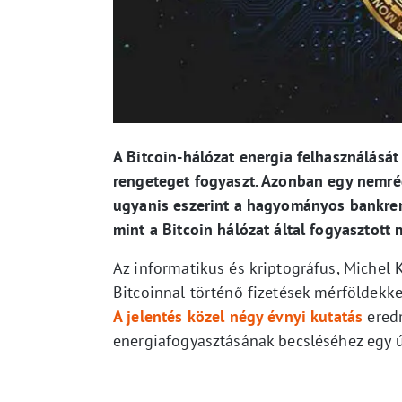
A Bitcoin-hálózat energia felhasználását
rengeteget fogyaszt. Azonban egy nemrégi
ugyanis eszerint a hagyományos bankre
mint a Bitcoin hálózat által fogyasztott
Az informatikus és kriptográfus, Michel K
Bitcoinnal történő fizetések mérföldekk
A jelentés közel négy évnyi kutatás
eredm
energiafogyasztásának becsléséhez egy új