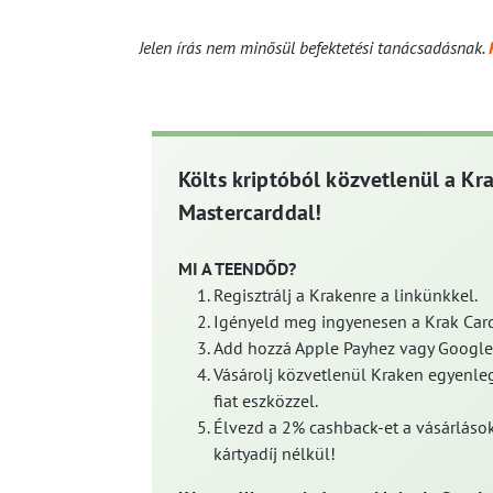
Jelen írás nem minősül befektetési tanácsadásnak.
Költs kriptóból közvetlenül a Kr
Mastercarddal!
MI A TEENDŐD?
Regisztrálj a Krakenre a linkünkkel.
Igényeld meg ingyenesen a Krak Card
Add hozzá Apple Payhez vagy Google
Vásárolj közvetlenül Kraken egyenleg
fiat eszközzel.
Élvezd a 2% cashback-et a vásárlások
kártyadíj nélkül!