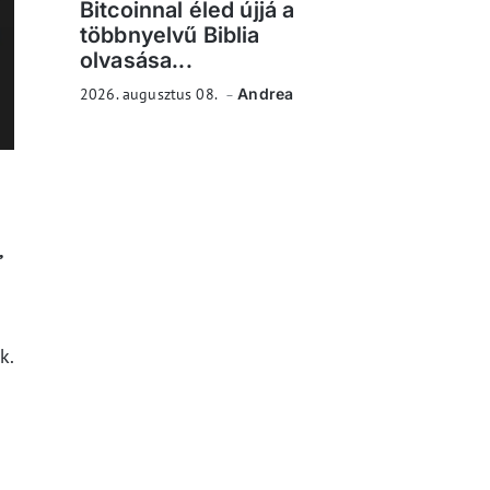
Bitcoinnal éled újjá a
többnyelvű Biblia
olvasása...
2026. augusztus 08.
Andrea
,
k.