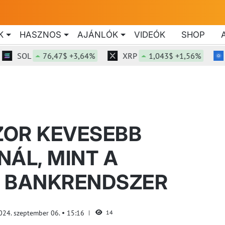
K
HASZNOS
AJÁNLÓK
VIDEÓK
SHOP
SOL
76,47$ +3,64%
XRP
1,043$ +1,56%
ADA
SZOR KEVESEBB
NÁL, MINT A
 BANKRENDSZER
024. szeptember 06.
15:16
14