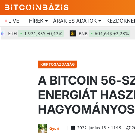
LIVE
HÍREK
ÁRAK ÉS ADATOK
KEZDŐKNE
TH
1 921,83$ +0,42%
BNB
604,63$ +2,28%
KRIPTOGAZDASÁG
A BITCOIN 56-
ENERGIÁT HASZ
HAGYOMÁNYOS
2022. június 18.
11:19
2
Gyuri