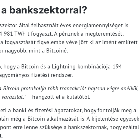
t a bankszektorral?
ektor által felhasznált éves energiamennyiséget is
 981 TWh-t fogyaszt. A pénznek a megteremtését,
úra fogyasztását figyelembe véve jött ki az imént említett
r nagyobb, mint a Bitcoiné.
, hogy a Bitcoin és a Lightning kombinációja 194
agyományos fizetési rendszer.
 Bitcoin protokollja több tranzakciót hajtson végre anélkül,
varázslat.”
– hangzott el a kutatótól.
ti a banki és fizetési ágazatokat, hogy fontolják meg a
alán még a Bitcoin alkalmazását is. A kijelentése egyesek
 pont erre lenne szüksége a bankszektornak, hogy ezáltal
t.