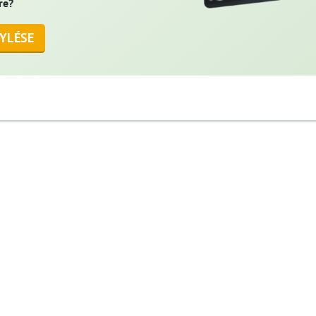
re?
YLÉSE