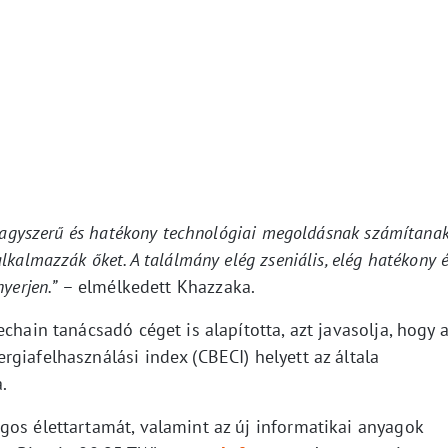
 nagyszerű és hatékony technológiai megoldásnak számítanak
kalmazzák őket. A találmány elég zseniális, elég hatékony 
nyerjen.”
– elmélkedett Khazzaka.
chain tanácsadó céget is alapította, azt javasolja, hogy 
giafelhasználási index (CBECI) helyett az általa
.
gos élettartamát, valamint az új informatikai anyagok