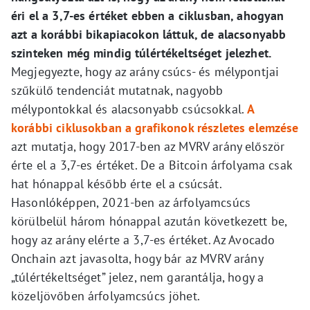
éri el a 3,7-es értéket ebben a ciklusban, ahogyan
azt a korábbi bikapiacokon láttuk, de alacsonyabb
szinteken még mindig túlértékeltséget jelezhet.
Megjegyezte, hogy az arány csúcs- és mélypontjai
szűkülő tendenciát mutatnak, nagyobb
mélypontokkal és alacsonyabb csúcsokkal.
A
korábbi ciklusokban a grafikonok részletes elemzése
azt mutatja, hogy 2017-ben az MVRV arány először
érte el a 3,7-es értéket. De a Bitcoin árfolyama csak
hat hónappal később érte el a csúcsát.
Hasonlóképpen, 2021-ben az árfolyamcsúcs
körülbelül három hónappal azután következett be,
hogy az arány elérte a 3,7-es értéket. Az Avocado
Onchain azt javasolta, hogy bár az MVRV arány
„túlértékeltséget” jelez, nem garantálja, hogy a
közeljövőben árfolyamcsúcs jöhet.