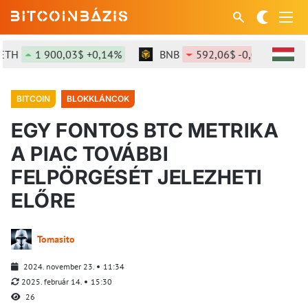
1 900,03$ +0,14%
BNB
592,06$ -0,09%
SOL
BITCOIN
BLOKKLÁNCOK
EGY FONTOS BTC METRIKA
A PIAC TOVÁBBI
FELPÖRGÉSÉT JELEZHETI
ELŐRE
Tomasito
2024. november 23.
11:34
2025. február 14.
15:30
26