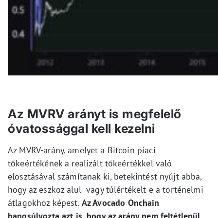
Az MVRV arányt is megfelelő
óvatossággal kell kezelni
Az MVRV-arány, amelyet a Bitcoin piaci
tőkeértékének a realizált tőkeértékkel való
elosztásával számítanak ki, betekintést nyújt abba,
hogy az eszköz alul- vagy túlértékelt-e a történelmi
átlagokhoz képest.
Az Avocado Onchain
hangsúlyozta azt is, hogy az arány nem feltétlenül