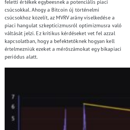
feletti értékek egybeesnek a potenciális piaci
csúcsokkal. Ahogy a Bitcoin új történelmi
csúcsokhoz közelít, az MVRV arány viselkedése a
piaci hangulat szkepticizmusról optimizmusra való
váltását jelzi. Ez kritikus kérdéseket vet fel azzal
kapcsolatban, hogy a befektetőknek hogyan kell
értelmezniük ezeket a mérőszámokat egy bikapiaci
periódus alatt.