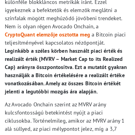
különféle blokkláncos metrikák iránt. Ezzel
igyekeznek a befektetők és elemzők meglátni a
színfalak mögött meghúzódó jövőbeni trendeket.
Nem is olyan régen Avocado Onchain, a
CryptoQuant elemzője osztotta meg
a Bitcoin piaci
teljesítményével kapcsolatos nézőpontját.
Leginkább a széles körben használt piaci érték és
realizált érték (MVRV – Market Cap to its Realized
Cap) arányra összpontosítva. Ezt a mutatót gyakran
használják a Bitcoin értékelésére a realizált értéke
vonatkozásában. Amely az összes Bitcoin értékét
jelenti a legutóbbi mozgás ára alapján.
Az Avocado Onchain szerint az MVRV arány
kulcsfontosságú betekintést nyújt a piaci
ciklusokba. Történelmileg, amikor az MVRV arány 1
alá süllyed, az piaci mélypontot jelez, míg a 3,7