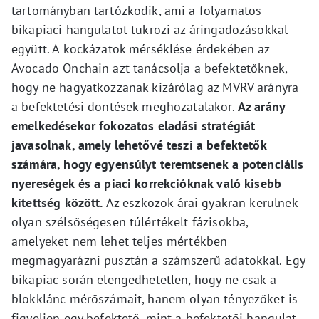
tartományban tartózkodik, ami a folyamatos
bikapiaci hangulatot tükrözi az áringadozásokkal
együtt. A kockázatok mérséklése érdekében az
Avocado Onchain azt tanácsolja a befektetőknek,
hogy ne hagyatkozzanak kizárólag az MVRV arányra
a befektetési döntések meghozatalakor.
Az arány
emelkedésekor fokozatos eladási stratégiát
javasolnak, amely lehetővé teszi a befektetők
számára, hogy egyensúlyt teremtsenek a potenciális
nyereségek és a piaci korrekcióknak való kisebb
kitettség között.
Az eszközök árai gyakran kerülnek
olyan szélsőségesen túlértékelt fázisokba,
amelyeket nem lehet teljes mértékben
megmagyarázni pusztán a számszerű adatokkal. Egy
bikapiac során elengedhetetlen, hogy ne csak a
blokklánc mérőszámait, hanem olyan tényezőket is
figyeljen egy befektető, mint a befektetői hangulat,