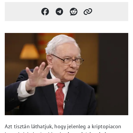
Azt tisztán láthatjuk, hogy jelenleg a kriptopiacon