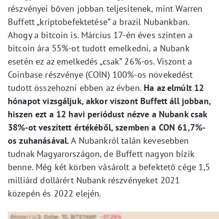
részvényei bőven jobban teljesítenek, mint Warren
Buffett „kriptobefektetése” a brazil Nubankban.
Ahogy a bitcoin is. Március 17-én éves szinten a
bitcoin ára 55%-ot tudott emelkedni, a Nubank
esetén ez az emelkedés „csak” 26%-os. Viszont a
Coinbase részvénye (COIN) 100%-os növekedést
tudott összehozni ebben az évben.
Ha az elmúlt 12
hónapot vizsgáljuk, akkor viszont Buffett áll jobban,
hiszen ezt a 12 havi periódust nézve a Nubank csak
38%-ot veszített értékéből, szemben a CON 61,7%-
os zuhanásával.
A Nubankról talán kevesebben
tudnak Magyarországon, de Buffett nagyon bízik
benne. Még két körben vásárolt a befektető cége 1,5
milliárd dollárért Nubank részvényeket 2021
közepén és 2022 elején.