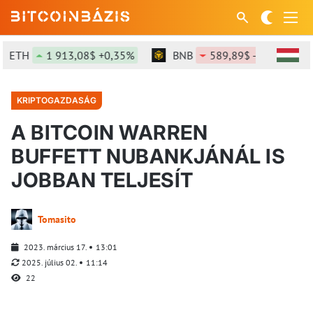
H
1 913,08$ +0,35%
BNB
589,89$ -0,7%
SO
KRIPTOGAZDASÁG
A BITCOIN WARREN
BUFFETT NUBANKJÁNÁL IS
JOBBAN TELJESÍT
Tomasito
2023. március 17.
13:01
2025. július 02.
11:14
22