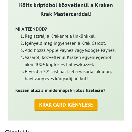
Költs kriptóból közvetlenül a Kraken
Krak Mastercarddal!
MI A TEENDŐD?
Regisztrálj a Krakenre a linkünkkel.
Igényeld meg ingyenesen a Krak Cardot.
Add hozzá Apple Payhez vagy Google Payhez.
Vásárolj közvetlenül Kraken egyenlegedről
akár 400+ kripto- és fiat eszközzel.
Élvezd a 2% cashback-et a vásárlások után,
havi vagy éves kártyadíj nélkül!
Készen állsz a mindennapi kriptós fizetésre?
KRAK CARD IGÉNYLÉSE