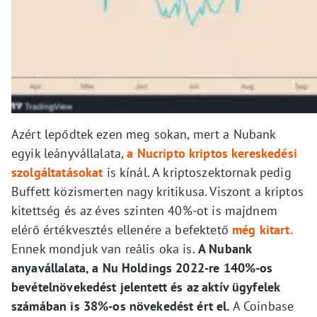
Azért lepődtek ezen meg sokan, mert a Nubank
egyik leányvállalata,
a Nucripto kriptos kereskedési
szolgáltatásokat
is kínál. A kriptoszektornak pedig
Buffett közismerten nagy kritikusa. Viszont a kriptos
kitettség és az éves szinten 40%-ot is majdnem
elérő értékvesztés ellenére a befektető
még kitart.
Ennek mondjuk van reális oka is.
A Nubank
anyavállalata, a Nu Holdings 2022-re 140%-os
bevételnövekedést jelentett és az aktív ügyfelek
számában is 38%-os növekedést ért el.
A Coinbase