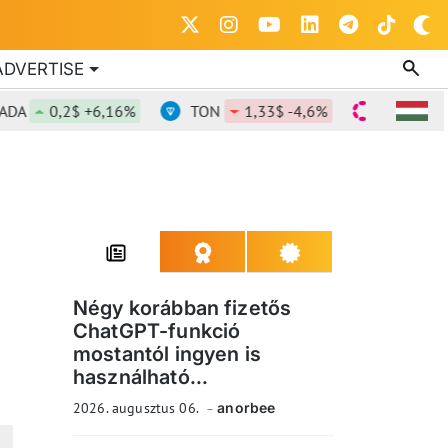
ADVERTISE
0,2$ +6,16%
TON
1,33$ -4,6%
DOT
0,811$
Négy korábban fizetős
ChatGPT-funkció
mostantól ingyen is
használható...
2026. augusztus 06.
anorbee