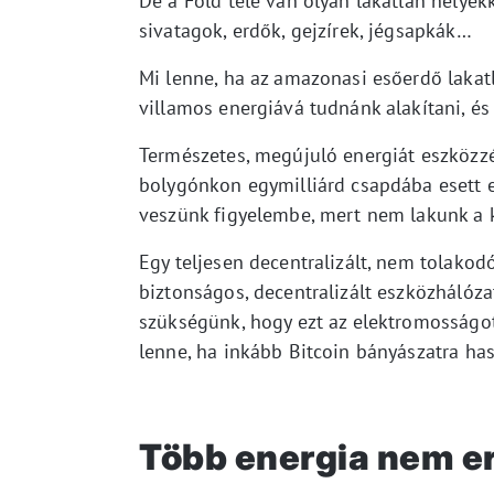
De a Föld tele van olyan lakatlan helyek
sivatagok, erdők, gejzírek, jégsapkák…
Mi lenne, ha az amazonasi esőerdő lakat
villamos energiává tudnánk alakítani, é
Természetes, megújuló energiát eszközzé 
bolygónkon egymilliárd csapdába esett e
veszünk figyelembe, mert nem lakunk a 
Egy teljesen decentralizált, nem tolako
biztonságos, decentralizált eszközhálóza
szükségünk, hogy ezt az elektromosságo
lenne, ha inkább Bitcoin bányászatra ha
Több energia nem e