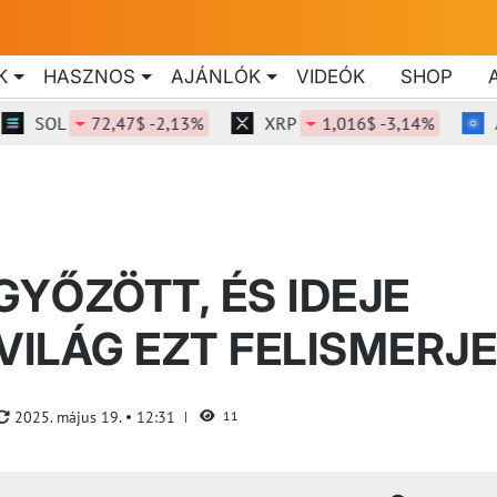
K
HASZNOS
AJÁNLÓK
VIDEÓK
SHOP
SOL
72,47$ -2,13%
XRP
1,016$ -3,14%
ADA
GYŐZÖTT, ÉS IDEJE
VILÁG EZT FELISMERJE
2025. május 19.
12:31
11