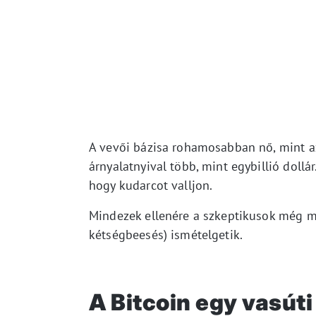
A vevői bázisa rohamosabban nő, mint az 
árnyalatnyival több, mint egybillió dollá
hogy kudarcot valljon.
Mindezek ellenére a szkeptikusok még mi
kétségbeesés) ismételgetik.
A Bitcoin egy vasúti