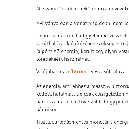
Mi számít ”zöldebbnek”: munkába vezetni
Nyilvánvalóan a vonat a zöldebb, nem ig
De mi van akkor, ha figyelembe vesszük
vasúthálózat kiépítéséhez szükséges tel
(a pénz AZ energia) került egy olyan va
töredékéért használhat.
Valójában ez a
Bitcoin
: egy vasúthálózat
Az energia, ami ehhez a masszív, bizton
kellett, hatalmas. De csak elszigetelten 
bárki számára lehetővé válik, hogy pénzt
bármikor.
Tiszta, súrlódásmentes monetáris energia 