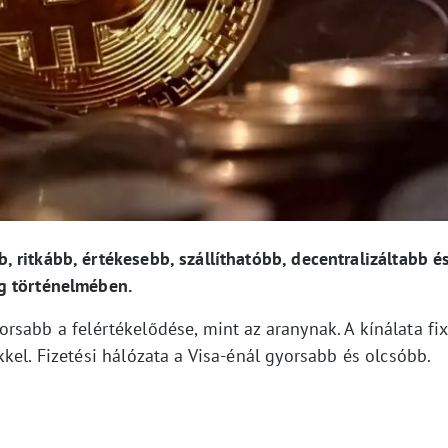
ritkább, értékesebb, szállíthatóbb, decentralizáltabb é
g történelmében.
rsabb a felértékelődése, mint az aranynak. A kínálata fix
kel. Fizetési hálózata a Visa-énál gyorsabb és olcsóbb.