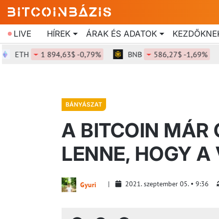
LIVE
HÍREK
ÁRAK ÉS ADATOK
KEZDŐKNE
ETH
1 894,63$ -0,79%
BNB
586,27$ -1,69%
BÁNYÁSZAT
A BITCOIN MÁR 
LENNE, HOGY A 
2021. szeptember 05.
9:36
Gyuri