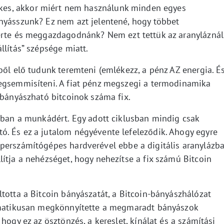
kes, akkor miért nem használunk minden egyes
nyásszunk? Ez nem azt jelentené, hogy többet
 érte és meggazdagodnánk? Nem ezt tettük az aranyláznál
llítás” szépsége miatt.
ből elő tudunk teremteni (emlékezz, a pénz AZ energia. É
megsemmisíteni. A fiat pénz megszegi a termodinamika
ibányászható bitcoinok száma fix.
inban a munkádért. Egy adott ciklusban mindig csak
. És ez a jutalom négyévente lefeleződik. Ahogy egyre
perszámítógépes hardverével ebbe a digitális aranylázba
ítja a nehézséget, hogy nehezítse a fix számú Bitcoin
totta a Bitcoin bányászatát, a Bitcoin-bányászhálózat
tomatikusan megkönnyítette a megmaradt bányászok
hogy ez az ösztönzés, a kereslet, kínálat és a számítási