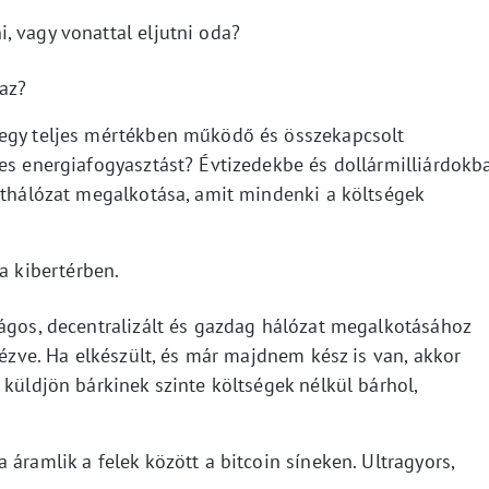
, vagy vonattal eljutni oda?
az?
 egy teljes mértékben működő és összekapcsolt
jes energiafogyasztást? Évtizedekbe és dollármilliárdokb
súthálózat megalkotása, amit mindenki a költségek
 a kibertérben.
ságos, decentralizált és gazdag hálózat megalkotásához
nézve. Ha elkészült, és már majdnem kész is van, akkor
 küldjön bárkinek szinte költségek nélkül bárhol,
áramlik a felek között a bitcoin síneken. Ultragyors,