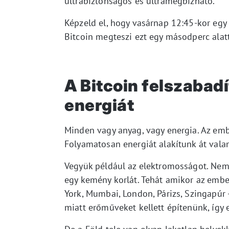
ultrabiztonságos és ultramegbízható.
Képzeld el, hogy vasárnap 12:45-kor egy
Bitcoin megteszi ezt egy másodperc alatt
A Bitcoin felszabadí
energiát
Minden vagy anyag, vagy energia. Az em
Folyamatosan energiát alakítunk át vala
Vegyük például az elektromosságot. Nem 
egy kemény korlát. Tehát amikor az embe
York, Mumbai, London, Párizs, Szingapúr -
miatt erőműveket kellett építenünk, így 