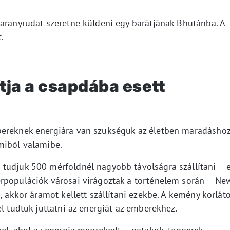
 aranyrudat szeretne küldeni egy barátjának Bhutánba. A
.
tja a csapdába esett
bereknek energiára van szükségük az életben maradáshoz
miből valamibe.
tudjuk 500 mérföldnél nagyobb távolságra szállítani – 
rpopulációk városai virágoztak a történelem során – Ne
, akkor áramot kellett szállítani ezekbe. A kemény korlát
el tudtuk juttatni az energiát az emberekhez.