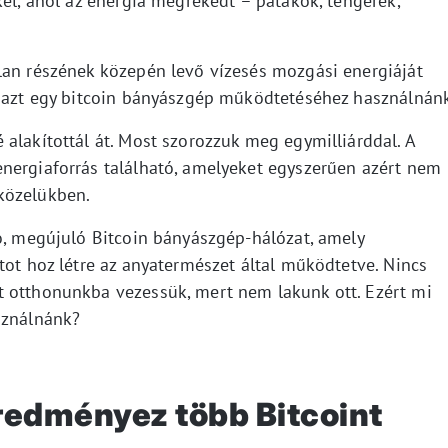
kel, ahol az energia megrekedt – patakok, tengerek,
lan részének közepén levő vízesés mozgási energiáját
s azt egy bitcoin bányászgép működtetéséhez használnán
alakítottál át. Most szorozzuk meg egymilliárddal. A
nergiaforrás található, amelyeket egyszerűen azért nem
közelükben.
dó, megújuló Bitcoin bányászgép-hálózat, amely
tot hoz létre az anyatermészet által működtetve. Nincs
t otthonunkba vezessük, mert nem lakunk ott. Ezért mi
sználnánk?
redményez több Bitcoint