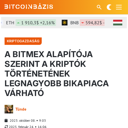
ETH
1 910,3$ +2,16%
BNB
594,82$ -0,83%
KRIPTOGAZDASÁG
A BITMEX ALAPÍTÓJA
SZERINT A KRIPTÓK
TÖRTÉNETÉNEK
LEGNAGYOBB BIKAPIACA
VÁRHATÓ
Tünde
2023. október 08.
9:03
2025. február 24.
16:06