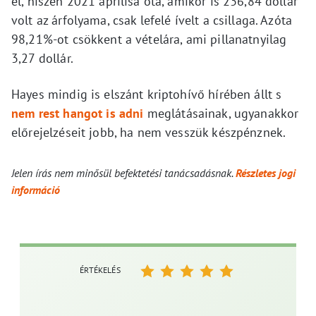
el, hiszen 2021 áprilisa óta, amikor is 236,84 dollár
volt az árfolyama, csak lefelé ívelt a csillaga. Azóta
98,21%-ot csökkent a vételára, ami pillanatnyilag
3,27 dollár.
Hayes mindig is elszánt kriptohívő hírében állt s
nem rest hangot is adni
meglátásainak, ugyanakkor
előrejelzéseit jobb, ha nem vesszük készpénznek.
Jelen írás nem minősül befektetési tanácsadásnak.
Részletes jogi
információ
ÉRTÉKELÉS