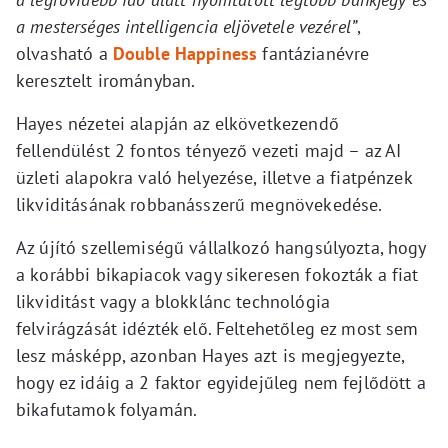
a mesterséges intelligencia eljövetele vezérel”
,
olvasható a
Double Happiness
fantázianévre
keresztelt irományban.
Hayes nézetei alapján az elkövetkezendő
fellendülést 2 fontos tényező vezeti majd – az AI
üzleti alapokra való helyezése, illetve a fiatpénzek
likviditásának robbanásszerű megnövekedése.
Az újító szellemiségű vállalkozó hangsúlyozta, hogy
a korábbi bikapiacok vagy sikeresen fokozták a fiat
likviditást vagy a blokklánc technológia
felvirágzását idézték elő. Feltehetőleg ez most sem
lesz másképp, azonban Hayes azt is megjegyezte,
hogy ez idáig a 2 faktor egyidejűleg nem fejlődött a
bikafutamok folyamán.