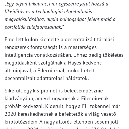
„Egy olyan bikapiac, ami egyszerre járul hozzá a
likviditás és a technológiai előrehaladás
megvalósulásához, dupla boldogságot jelent majd a
portfóliók tulajdonosainak.”
Emellett külön kiemelte a decentralizált tárolási
rendszerek fontosságát is a mesterséges
intelligencia vonatkozásában. Ehhez pedig tökéletes
megoldásként szolgálnak a Hayes kedvenc
altcoinjával, a Filecoin-nal, működtetett
decentralizált adattárolási hálózatok.
Sikerült egy kis promót is belecsempésznie
kiadványába, amivel ugyancsak a Filecoin-nak
próbált kedvezni. Kiderült, hogy a FIL tokennel már
2020 kereskedhetnek a befektetők a világ vezető
kriptotőzsdéin. A nagy áttörés ellenben sosem jött