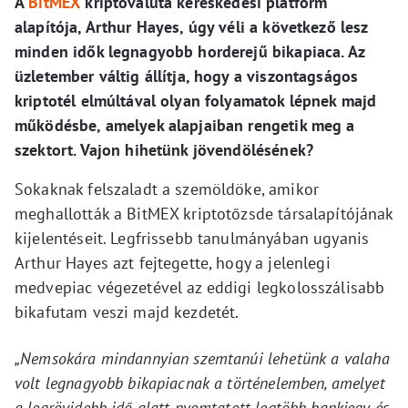
A
BitMEX
kriptovaluta kereskedési platform
alapítója, Arthur Hayes, úgy véli a következő lesz
minden idők legnagyobb horderejű bikapiaca. Az
üzletember váltig állítja, hogy a viszontagságos
kriptotél elmúltával olyan folyamatok lépnek majd
működésbe, amelyek alapjaiban rengetik meg a
szektort. Vajon hihetünk jövendölésének?
Sokaknak felszaladt a szemöldöke, amikor
meghallották a BitMEX kriptotőzsde társalapítójának
kijelentéseit. Legfrissebb tanulmányában ugyanis
Arthur Hayes azt fejtegette, hogy a jelenlegi
medvepiac végezetével az eddigi legkolosszálisabb
bikafutam veszi majd kezdetét.
„Nemsokára mindannyian szemtanúi lehetünk a valaha
volt legnagyobb bikapiacnak a történelemben, amelyet
a legrövidebb idő alatt nyomtatott legtöbb bankjegy és