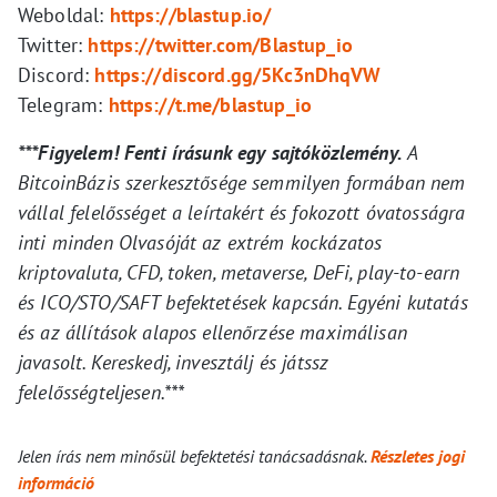
Weboldal:
https://blastup.io/
Twitter:
https://twitter.com/Blastup_io
Discord:
https://discord.gg/5Kc3nDhqVW
Telegram:
https://t.me/blastup_io
***Figyelem! Fenti írásunk egy sajtóközlemény.
A
BitcoinBázis szerkesztősége semmilyen formában nem
vállal felelősséget a leírtakért és fokozott óvatosságra
inti minden Olvasóját az extrém kockázatos
kriptovaluta, CFD, token, metaverse, DeFi, play-to-earn
és ICO/STO/SAFT befektetések kapcsán. Egyéni kutatás
és az állítások alapos ellenőrzése maximálisan
javasolt. Kereskedj, invesztálj és játssz
felelősségteljesen.***
Jelen írás nem minősül befektetési tanácsadásnak.
Részletes jogi
információ