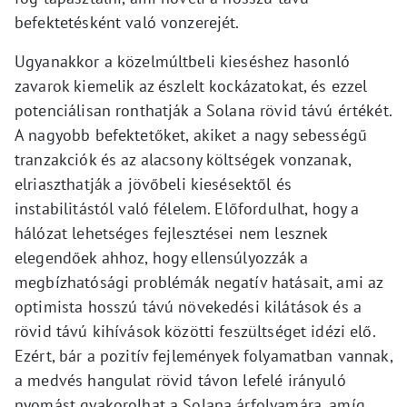
befektetésként való vonzerejét.
Ugyanakkor a közelmúltbeli kieséshez hasonló
zavarok kiemelik az észlelt kockázatokat, és ezzel
potenciálisan ronthatják a Solana rövid távú értékét.
A nagyobb befektetőket, akiket a nagy sebességű
tranzakciók és az alacsony költségek vonzanak,
elriaszthatják a jövőbeli kiesésektől és
instabilitástól való félelem. Előfordulhat, hogy a
hálózat lehetséges fejlesztései nem lesznek
elegendőek ahhoz, hogy ellensúlyozzák a
megbízhatósági problémák negatív hatásait, ami az
optimista hosszú távú növekedési kilátások és a
rövid távú kihívások közötti feszültséget idézi elő.
Ezért, bár a pozitív fejlemények folyamatban vannak,
a medvés hangulat rövid távon lefelé irányuló
nyomást gyakorolhat a Solana árfolyamára, amíg