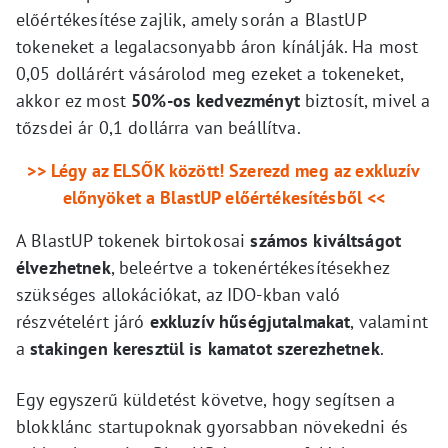
előértékesítése zajlik, amely során a BlastUP
tokeneket a legalacsonyabb áron kínálják. Ha most
0,05 dollárért vásárolod meg ezeket a tokeneket,
akkor ez most
50%-os kedvezményt
biztosít, mivel a
tőzsdei ár 0,1 dollárra van beállítva.
>> Légy az ELSŐK között! Szerezd meg az exkluzív
előnyöket a BlastUP előértékesítésből <<
A BlastUP tokenek birtokosai
számos kiváltságot
élvezhetnek
, beleértve a tokenértékesítésekhez
szükséges allokációkat, az IDO-kban való
részvételért járó
exkluzív hűségjutalmakat
, valamint
a
stakingen keresztül is kamatot szerezhetnek
.
Egy egyszerű küldetést követve, hogy segítsen a
blokklánc startupoknak gyorsabban növekedni és