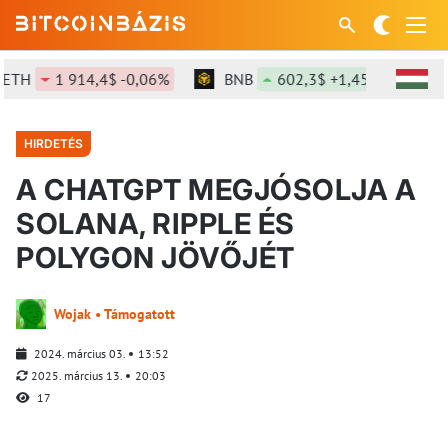
H
1 914,4$ -0,06%
BNB
602,3$ +1,45%
SOL
HIRDETÉS
A CHATGPT MEGJÓSOLJA A
SOLANA, RIPPLE ÉS
POLYGON JÖVŐJÉT
Wojak • Támogatott
2024. március 03.
13:52
2025. március 13.
20:03
17