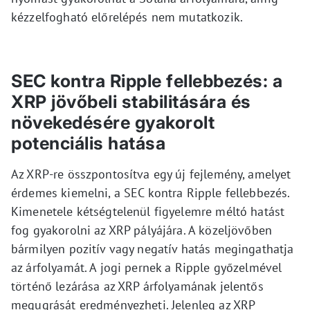
kézzelfogható előrelépés nem mutatkozik.
SEC kontra Ripple fellebbezés: a
XRP jövőbeli stabilitására és
növekedésére gyakorolt
potenciális hatása
Az XRP-re összpontosítva egy új fejlemény, amelyet
érdemes kiemelni, a SEC kontra Ripple fellebbezés.
Kimenetele kétségtelenül figyelemre méltó hatást
fog gyakorolni az XRP pályájára. A közeljövőben
bármilyen pozitív vagy negatív hatás megingathatja
az árfolyamát. A jogi pernek a Ripple győzelmével
történő lezárása az XRP árfolyamának jelentős
megugrását eredményezheti. Jelenleg az XRP