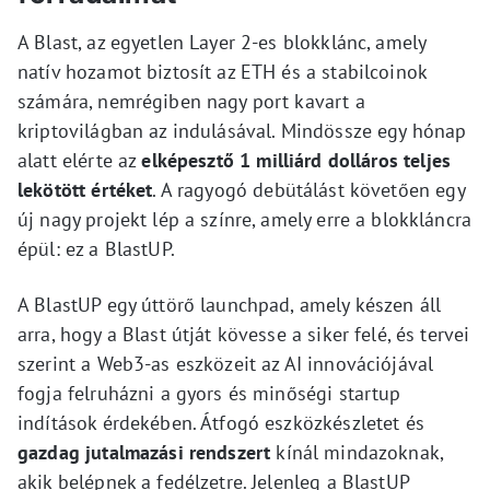
A Blast, az egyetlen Layer 2-es blokklánc, amely
natív hozamot biztosít az ETH és a stabilcoinok
számára, nemrégiben nagy port kavart a
kriptovilágban az indulásával. Mindössze egy hónap
alatt elérte az
elképesztő 1 milliárd dolláros teljes
lekötött értéket
. A ragyogó debütálást követően egy
új nagy projekt lép a színre, amely erre a blokkláncra
épül: ez a BlastUP.
A BlastUP egy úttörő launchpad, amely készen áll
arra, hogy a Blast útját kövesse a siker felé, és tervei
szerint a Web3-as eszközeit az AI innovációjával
fogja felruházni a gyors és minőségi startup
indítások érdekében. Átfogó eszközkészletet és
gazdag jutalmazási rendszert
kínál mindazoknak,
akik belépnek a fedélzetre. Jelenleg a BlastUP