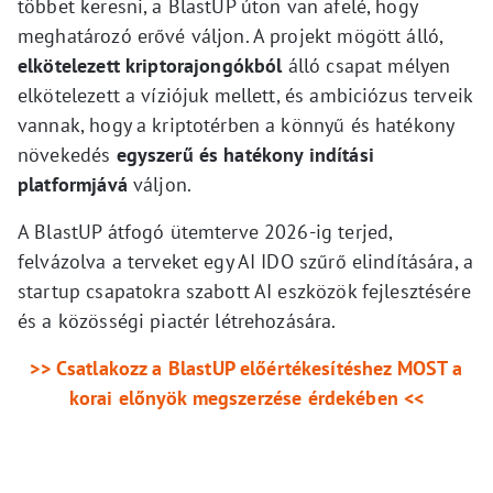
többet keresni, a BlastUP úton van afelé, hogy
meghatározó erővé váljon. A projekt mögött álló,
elkötelezett kriptorajongókból
álló csapat mélyen
elkötelezett a víziójuk mellett, és ambiciózus terveik
vannak, hogy a kriptotérben a könnyű és hatékony
növekedés
egyszerű és hatékony indítási
platformjává
váljon.
A BlastUP átfogó ütemterve 2026-ig terjed,
felvázolva a terveket egy AI IDO szűrő elindítására, a
startup csapatokra szabott AI eszközök fejlesztésére
és a közösségi piactér létrehozására.
>> Csatlakozz a BlastUP előértékesítéshez MOST a
korai előnyök megszerzése érdekében <<