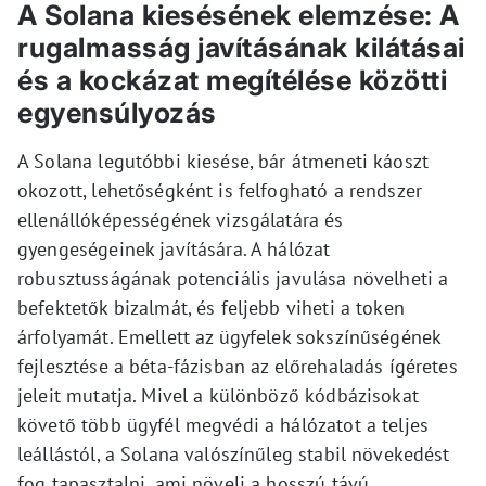
A Solana kiesésének elemzése: A
rugalmasság javításának kilátásai
és a kockázat megítélése közötti
egyensúlyozás
A Solana legutóbbi kiesése, bár átmeneti káoszt
okozott, lehetőségként is felfogható a rendszer
ellenállóképességének vizsgálatára és
gyengeségeinek javítására. A hálózat
robusztusságának potenciális javulása növelheti a
befektetők bizalmát, és feljebb viheti a token
árfolyamát. Emellett az ügyfelek sokszínűségének
fejlesztése a béta-fázisban az előrehaladás ígéretes
jeleit mutatja. Mivel a különböző kódbázisokat
követő több ügyfél megvédi a hálózatot a teljes
leállástól, a Solana valószínűleg stabil növekedést
fog tapasztalni, ami növeli a hosszú távú