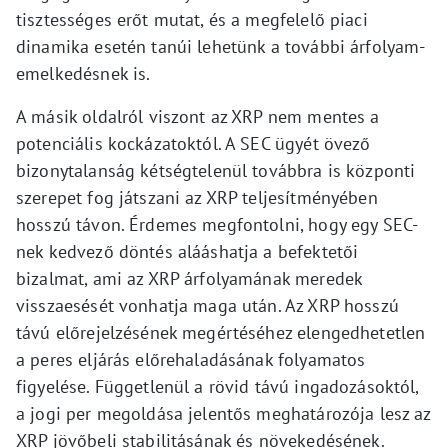
tisztességes erőt mutat, és a megfelelő piaci
dinamika esetén tanúi lehetünk a további árfolyam-
emelkedésnek is.
A másik oldalról viszont az XRP nem mentes a
potenciális kockázatoktól. A SEC ügyét övező
bizonytalanság kétségtelenül továbbra is központi
szerepet fog játszani az XRP teljesítményében
hosszú távon. Érdemes megfontolni, hogy egy SEC-
nek kedvező döntés alááshatja a befektetői
bizalmat, ami az XRP árfolyamának meredek
visszaesését vonhatja maga után. Az XRP hosszú
távú előrejelzésének megértéséhez elengedhetetlen
a peres eljárás előrehaladásának folyamatos
figyelése. Függetlenül a rövid távú ingadozásoktól,
a jogi per megoldása jelentős meghatározója lesz az
XRP jövőbeli stabilitásának és növekedésének.