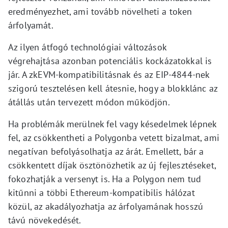
eredményezhet, ami tovább növelheti a token
árfolyamát.
Az ilyen átfogó technológiai változások
végrehajtása azonban potenciális kockázatokkal is
jár. A zkEVM-kompatibilitásnak és az EIP-4844-nek
szigorú tesztelésen kell átesnie, hogy a blokklánc az
átállás után tervezett módon működjön.
Ha problémák merülnek fel vagy késedelmek lépnek
fel, az csökkentheti a Polygonba vetett bizalmat, ami
negatívan befolyásolhatja az árát. Emellett, bár a
csökkentett díjak ösztönözhetik az új fejlesztéseket,
fokozhatják a versenyt is. Ha a Polygon nem tud
kitűnni a többi Ethereum-kompatibilis hálózat
közül, az akadályozhatja az árfolyamának hosszú
távú növekedését.