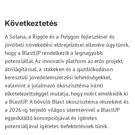
Következtetés
A Solana, a Ripple és a Polygon fejlesztései és
jövőbeli növekedési előrejelzései ellenére úgy tűnik,
hogy a BlastUP rendelkezik a legnagyobb
potenciállal. Az innovatív platform az erős projekt
átvilágítással, a stakeken és a gazdálkodáson
keresztüli jövedelemszerzési lehetőségekkel,
valamint a jutalmazó ökoszisztéma iránti
elkötelezettséggel mutatja, hogy miért emelkedik ki
a BlastUP. A bővülő Blast ökoszisztéma részeként és
a 2026-ig terjedő világos ütemtervvel a BlastUP
egyedülálló koncepciójával és ígéretes
potenciáljával ígéretes befektetésnek tűnik.