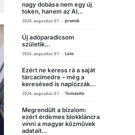
nagy dobása nem egy új
token, hanem az AI...
2026. augusztus 07.
premik
Új adóparadicsom
születik...
2026. augusztus 07.
Lelo
Ezért ne keress rá a saját
tárcacímedre – még a
keresésed is naplózzák...
2026. augusztus 07.
Tomasito
Megrendült a bizalom:
ezért érdemes blokkláncra
vinni a magyar közművek
adatait...