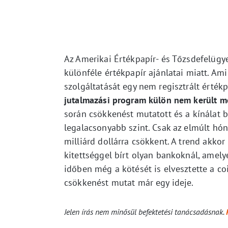
Az Amerikai Értékpapír- és Tőzsdefelügy
különféle értékpapír ajánlatai miatt. Ami
szolgáltatását egy nem regisztrált érték
jutalmazási program külön nem került m
során csökkenést mutatott és a kínálat b
legalacsonyabb szint. Csak az elmúlt hón
milliárd dollárra csökkent. A trend akko
kitettséggel bírt olyan bankoknál, amely
időben még a kötését is elvesztette a co
csökkenést mutat már egy ideje.
Jelen írás nem minősül befektetési tanácsadásnak.