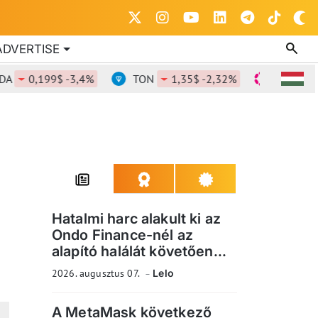
ADVERTISE
0,199$ -3,4%
TON
1,35$ -2,32%
DOT
0,808
Hatalmi harc alakult ki az
Ondo Finance-nél az
alapító halálát követően...
2026. augusztus 07.
Lelo
A MetaMask következő