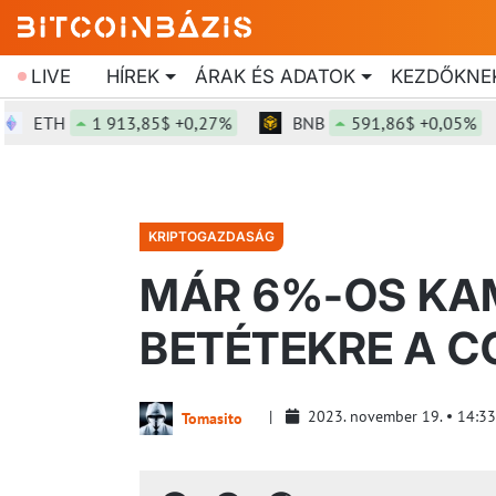
LIVE
HÍREK
ÁRAK ÉS ADATOK
KEZDŐKNE
ETH
1 913,85$ +0,27%
BNB
591,86$ +0,05%
KRIPTOGAZDASÁG
MÁR 6%-OS KAM
BETÉTEKRE A C
2023. november 19.
14:33
Tomasito