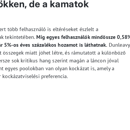
ökken, de a kamatok
ert több felhasználó is eltéréseket észlelt a
ak tekintetében.
Míg egyes felhasználók mindössze 0,58
r 5%-os éves százalékos hozamot is láthatnak.
Dunleavy
t összegek miatt jöhet létre, és rámutatott a különböző
rsze sok kritikus hang szerint magán a láncon jóval
t egyes poolokban van olyan kockázat is, amely a
 kockázatviselési preferencia.