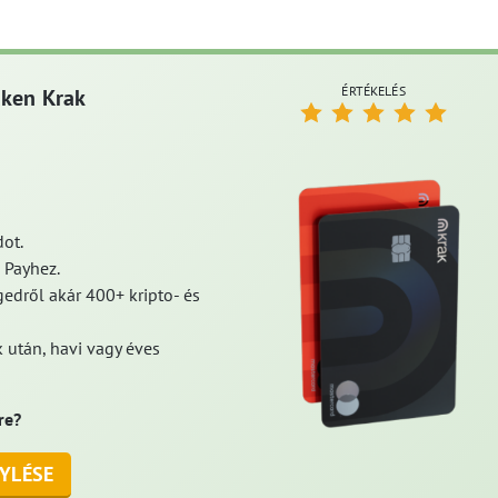
ÉRTÉKELÉS
aken Krak
ot.
 Payhez.
edről akár 400+ kripto- és
 után, havi vagy éves
re?
YLÉSE