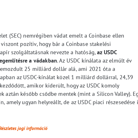
elet (SEC) nemrégiben vádat emelt a Coinbase ellen
 viszont pozítiv, hogy bár a Coinbase stakelési
papír szolgáltatásnak nevezte a hatóság,
az USDC
egemlítésre a vádakban
. Az USDC kínálata az elmúlt év
emozdult 25 milliárd dollár alá, ami 2021 óta a
apban az USDC-kínálat közel 1 milliárd dollárral, 24,39
r kezdődött, amikor kiderült, hogy az USDC komoly
ek aztán később csődbe mentek (mint a Silicon Valley). E
in, amely ugyan helyreállt, de az USDC piaci részesedése 
Részletes jogi információ