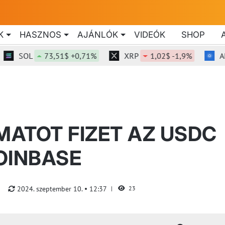
K
HASZNOS
AJÁNLÓK
VIDEÓK
SHOP
SOL
73,51$ +0,71%
XRP
1,02$ -1,9%
ADA
ATOT FIZET AZ USDC
OINBASE
2024. szeptember 10.
12:37
23