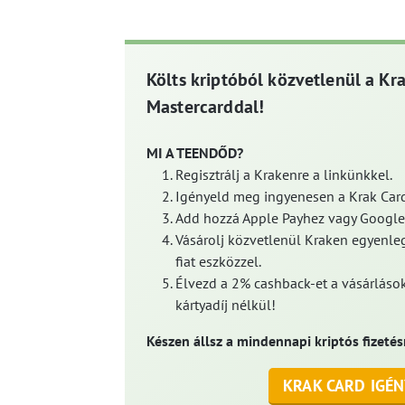
Költs kriptóból közvetlenül a Kr
Mastercarddal!
MI A TEENDŐD?
Regisztrálj a Krakenre a linkünkkel.
Igényeld meg ingyenesen a Krak Card
Add hozzá Apple Payhez vagy Google
Vásárolj közvetlenül Kraken egyenleg
fiat eszközzel.
Élvezd a 2% cashback-et a vásárlások
kártyadíj nélkül!
Készen állsz a mindennapi kriptós fizetés
KRAK CARD IGÉN