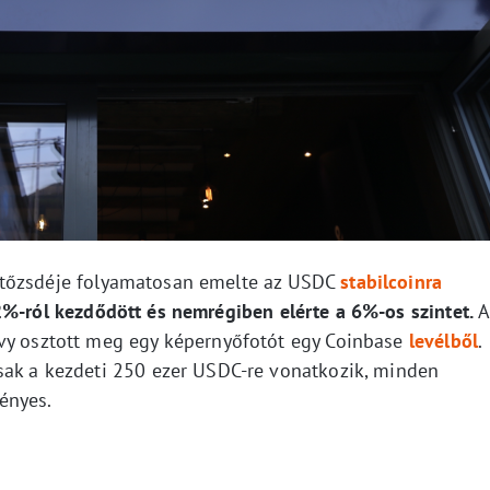
tőzsdéje folyamatosan emelte az USDC
stabilcoinra
%-ról kezdődött és nemrégiben elérte a 6%-os szintet.
A
avy osztott meg egy képernyőfotót egy Coinbase
levélből
.
sak a kezdeti 250 ezer USDC-re vonatkozik, minden
ényes.