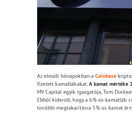
Az elmúlt hónapokban a
Coinbase
kripto
fizetett kamatlábakat.
A kamat mértéke 2
MV Capital egyik igazgatója, Tom Dunle
Ebből kiderült, hogy a 6%-os kamatláb c
további megtakarításra 5%-os kamat érv