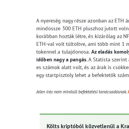
A nyereség nagy része azonban az ETH á
mindössze 300 ETH pluszhoz jutott volna
korábban hozták létre, és kizárólag az 
ETH-val volt túltöltve, ami több mint 1 mi
tokennel a tulajdonosa.
Az eladás komol
időben nagy a pangás
. A Statista szeri
es számok alatt volt, és az árak is csökke
egy startpisztoly lehet a befektetők szá
Jelen írás nem minősül befektetési tanácsadásnak.
Költs kriptóból közvetlenül a Kr