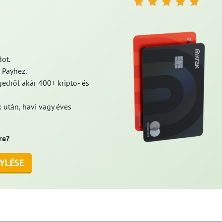
ot.
 Payhez.
edről akár 400+ kripto- és
 után, havi vagy éves
re?
YLÉSE