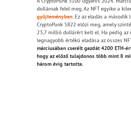
A CryptoPunk 3100 ugyanis 2024. március
dollárnak felel meg. Az NFT egyike a kil
gyűjteményben
. Ez az eladás a második
CryptoPunk 5822 előzi meg, amely szinté
23,7 millió dollárért kelt el. Ha pedig a
legnagyobb értékű eladása az összes NFT
márciusában cserélt gazdát 4200 ETH-ért, 
hogy az előző tulajdonos több mint 8 mil
három évig tartotta.