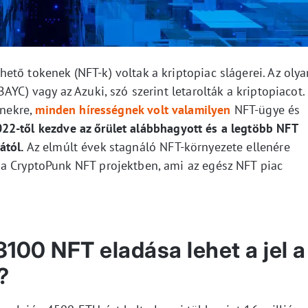
tő tokenek (NFT-k) voltak a kriptopiac slágerei. Az olya
AYC) vagy az Azuki, szó szerint letarolták a kriptopiacot.
enekre,
minden hírességnek volt valamilyen
NFT-ügye és
2-től kezdve az őrület alábbhagyott és a legtöbb NFT
ától.
Az elmúlt évek stagnáló NFT-környezete ellenére
a CryptoPunk NFT projektben, ami az egész NFT piac
100 NFT eladása lehet a jel a
?