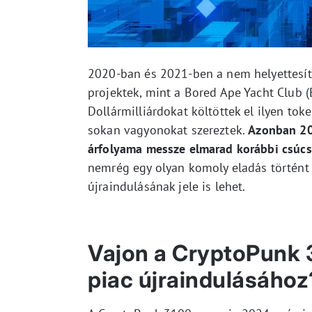
2020-ban és 2021-ben a nem helyettesíthe
projektek, mint a Bored Ape Yacht Club (B
Dollármilliárdokat költöttek el ilyen tok
sokan vagyonokat szereztek.
Azonban 202
árfolyama messze elmarad korábbi csúcs
nemrég egy olyan komoly eladás történt 
újraindulásának jele is lehet.
Vajon a CryptoPunk 3
piac újraindulásához