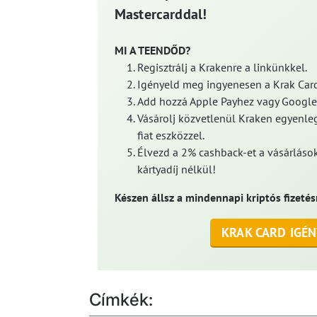
Mastercarddal!
MI A TEENDŐD?
Regisztrálj a Krakenre a linkünkkel.
Igényeld meg ingyenesen a Krak Card
Add hozzá Apple Payhez vagy Google
Vásárolj közvetlenül Kraken egyenleg
fiat eszközzel.
Élvezd a 2% cashback-et a vásárlások
kártyadíj nélkül!
Készen állsz a mindennapi kriptós fizetés
KRAK CARD IGÉN
Címkék: