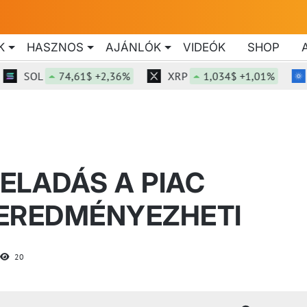
K
HASZNOS
AJÁNLÓK
VIDEÓK
SHOP
SOL
74,61$ +2,36%
XRP
1,034$ +1,01%
AD
 ELADÁS A PIAC
 EREDMÉNYEZHETI
20