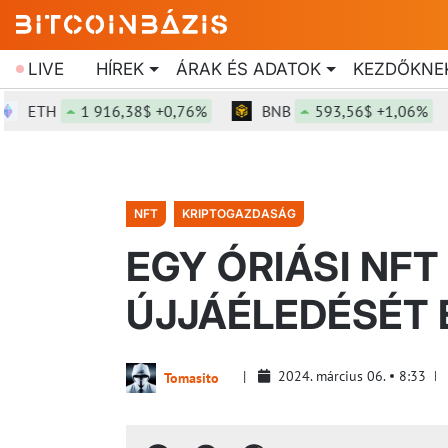
LIVE
HÍREK
ÁRAK ÉS ADATOK
KEZDŐKNE
ETH
1 916,38$ +0,76%
BNB
593,56$ +1,06%
NFT
KRIPTOGAZDASÁG
EGY ÓRIÁSI NFT
ÚJJÁÉLEDÉSÉT
2024. március 06.
8:33
Tomasito