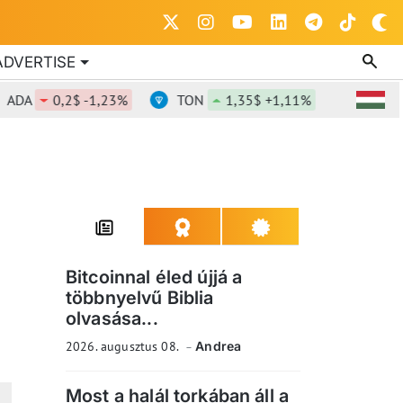
ADVERTISE
A
0,2$ -1,23%
TON
1,35$ +1,11%
DOT
0,81
Bitcoinnal éled újjá a
többnyelvű Biblia
olvasása...
2026. augusztus 08.
Andrea
Most a halál torkában áll a