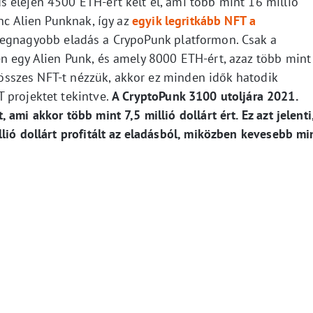
 elején 4500 ETH-ért kelt el, ami több mint 16 millió
enc Alien Punknak, így az
egyik legritkább NFT a
 legnagyobb eladás a CrypoPunk platformon. Csak a
n egy Alien Punk, és amely 8000 ETH-ért, azaz több mint
z összes NFT-t nézzük, akkor ez minden idők hatodik
 projektet tekintve.
A CryptoPunk 3100 utoljára 2021.
ami akkor több mint 7,5 millió dollárt ért. Ez azt jelenti
lió dollárt profitált az eladásból, miközben kevesebb mi