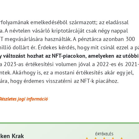
rfolyamának emelkedéséből származott; az eladással
. A névtelen vásárló kriptotárcáját csak négy nappal
NFT megvásárlására használták. A pénztárca azonban 300
llió dollárt ér. Érdekes kérdés, hogy mit csinál ezzel a p
y változást hozhat az NFT-piacokon, amelyeken az utóbbi
nt a 2023-as értékesítési volumen jóval a 2022-es és 2021
ntek. Akárhogy is, ez a mostani értékesítés akár egy jel,
mára, hogy érdemes visszatérni az NFT-k piacához.
Részletes jogi információ
ÉRTÉKELÉS
aken Krak