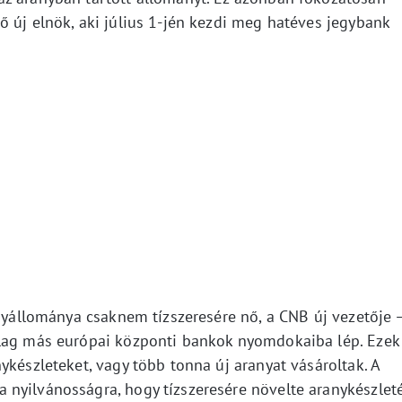
 új elnök, aki július 1-jén kezdi meg hatéves jegybank
anyállománya csaknem tízszeresére nő, a CNB új vezetője 
ólag más európai központi bankok nyomdokaiba lép. Ezek
ykészleteket, vagy több tonna új aranyat vásároltak. A
nyilvánosságra, hogy tízszeresére növelte aranykészleté