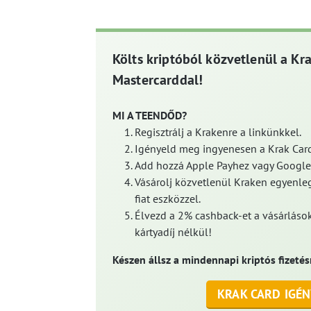
Költs kriptóból közvetlenül a Kr
Mastercarddal!
MI A TEENDŐD?
Regisztrálj a Krakenre a linkünkkel.
Igényeld meg ingyenesen a Krak Card
Add hozzá Apple Payhez vagy Google
Vásárolj közvetlenül Kraken egyenleg
fiat eszközzel.
Élvezd a 2% cashback-et a vásárlások
kártyadíj nélkül!
Készen állsz a mindennapi kriptós fizetés
KRAK CARD IGÉN