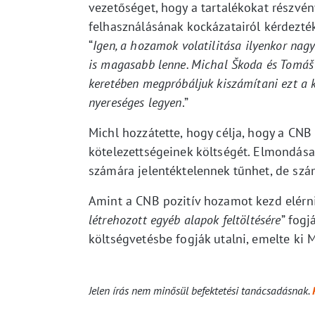
vezetőséget, hogy a tartalékokat részvé
felhasználásának kockázatairól kérdezték,
“
Igen, a hozamok volatilitása ilyenkor na
is magasabb lenne. Michal Škoda és Tomáš 
keretében megpróbáljuk kiszámítani ezt a 
nyereséges legyen
.”
Michl hozzátette, hogy célja, hogy a C
kötelezettségeinek költségét. Elmondás
számára jelentéktelennek tűnhet, de szá
Amint a CNB pozitív hozamot kezd elérni,
létrehozott egyéb alapok feltöltésére
” fogj
költségvetésbe fogják utalni, emelte ki M
Jelen írás nem minősül befektetési tanácsadásnak.