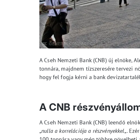
A Cseh Nemzeti Bank (CNB) új elnöke, Al
tonnára, majdnem tízszeresére tervezi növ
hogy fel fogja kérni a bank devizatartal
A CNB részvényállo
A Cseh Nemzeti Bank (CNB) leendő elnöke,
„
nulla a korrelációja a részvényekkel
„. Ezé
100 tonnára vagy még többre növelheti 