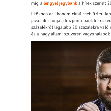
míg a
lengyel jegybank
a hírek szerint 2
Eközben az Ekonom című cseh üzleti la
javasolni fogja a központi bank kereske
százalékról legalább 20 százalékra való 
és a nagy állami szuverén vagyonalapok