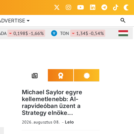
ADVERTISE
0,198$ -1,66%
TON
1,34$ -0,54%
DOT
0,807
Michael Saylor egyre
kellemetlenebb: AI-
rapvideóban üzent a
Strategy elnöke...
2026. augusztus 08.
Lelo