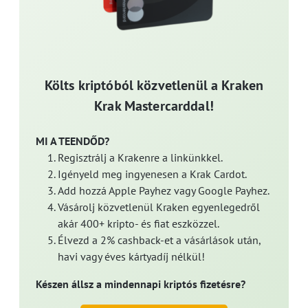
Költs kriptóból közvetlenül a Kraken
Krak Mastercarddal!
MI A TEENDŐD?
Regisztrálj a Krakenre a linkünkkel.
Igényeld meg ingyenesen a Krak Cardot.
Add hozzá Apple Payhez vagy Google Payhez.
Vásárolj közvetlenül Kraken egyenlegedről
akár 400+ kripto- és fiat eszközzel.
Élvezd a 2% cashback-et a vásárlások után,
havi vagy éves kártyadíj nélkül!
Készen állsz a mindennapi kriptós fizetésre?