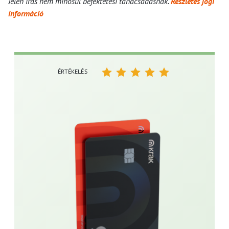
Jelen írás nem minősül befektetési tanácsadásnak.
Részletes jogi
információ
ÉRTÉKELÉS