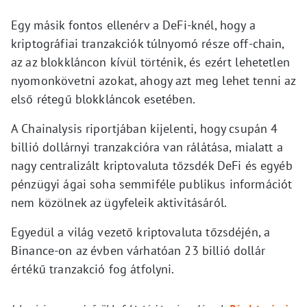
Egy másik fontos ellenérv a DeFi-knél, hogy a
kriptográfiai tranzakciók túlnyomó része off-chain,
az az blokkláncon kívül történik, és ezért lehetetlen
nyomonkövetni azokat, ahogy azt meg lehet tenni az
első rétegű blokkláncok esetében.
A Chainalysis riportjában kijelenti, hogy csupán 4
billió dollárnyi tranzakcióra van rálátása, mialatt a
nagy centralizált kriptovaluta tőzsdék DeFi és egyéb
pénzügyi ágai soha semmiféle publikus információt
nem közölnek az ügyfeleik aktivitásáról.
Egyedül a világ vezető kriptovaluta tőzsdéjén, a
Binance-on az évben várhatóan 23 billió dollár
értékű tranzakció fog átfolyni.