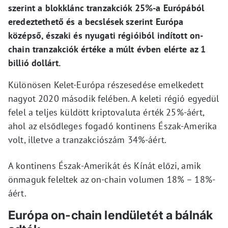
szerint a blokklánc tranzakciók 25%-a Európából
eredeztethető és a becslések szerint Európa
középső, északi és nyugati régióiból indított on-
chain tranzakciók értéke a múlt évben elérte az 1
billió dollárt.
Különösen Kelet-Európa részesedése emelkedett
nagyot 2020 második felében. A keleti régió egyedül
felel a teljes küldött kriptovaluta érték 25%-áért,
ahol az elsődleges fogadó kontinens Észak-Amerika
volt, illetve a tranzakciószám 34%-áért.
A kontinens Észak-Amerikát és Kínát előzi, amik
önmaguk feleltek az on-chain volumen 18% – 18%-
áért.
Európa on-chain lendületét a bálnák