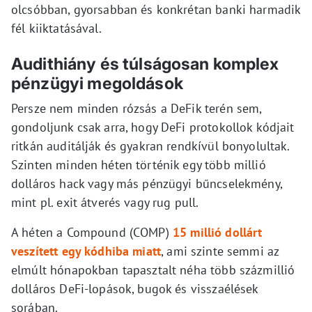
olcsóbban, gyorsabban és konkrétan banki harmadik
fél kiiktatásával.
Audithiány és túlságosan komplex
pénzügyi megoldások
Persze nem minden rózsás a DeFik terén sem,
gondoljunk csak arra, hogy DeFi protokollok kódjait
ritkán auditálják és gyakran rendkívül bonyolultak.
Szinten minden héten történik egy több millió
dolláros hack vagy más pénzügyi bűncselekmény,
mint pl. exit átverés vagy rug pull.
A héten a Compound (COMP)
15 millió dollárt
veszített egy kódhiba miatt
, ami szinte semmi az
elmúlt hónapokban tapasztalt néha több százmillió
dolláros DeFi-lopások, bugok és visszaélések
sorában.