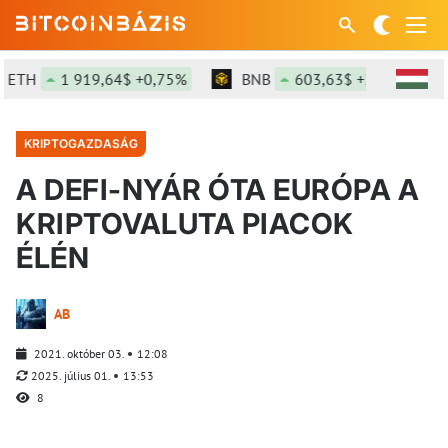
TH
1 919,64$ +0,75%
BNB
603,63$ +2,18%
KRIPTOGAZDASÁG
A DEFI-NYÁR ÓTA EURÓPA A
KRIPTOVALUTA PIACOK
ÉLÉN
AB
2021. október 03.
12:08
2025. július 01.
13:53
8