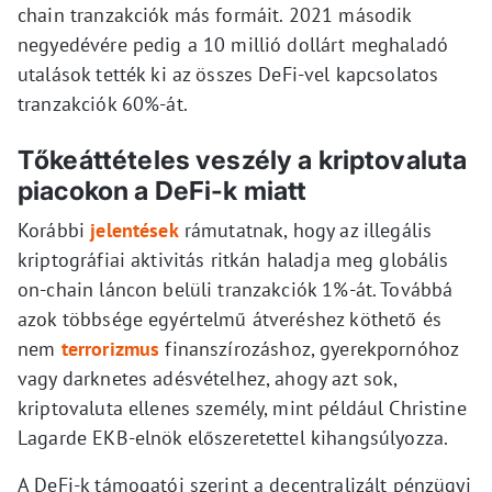
chain tranzakciók más formáit. 2021 második
negyedévére pedig a 10 millió dollárt meghaladó
utalások tették ki az összes DeFi-vel kapcsolatos
tranzakciók 60%-át.
Tőkeáttételes veszély a kriptovaluta
piacokon a DeFi-k miatt
Korábbi
jelentések
rámutatnak, hogy az illegális
kriptográfiai aktivitás ritkán haladja meg globális
on-chain láncon belüli tranzakciók 1%-át. Továbbá
azok többsége egyértelmű átveréshez köthető és
nem
terrorizmus
finanszírozáshoz, gyerekpornóhoz
vagy darknetes adésvételhez, ahogy azt sok,
kriptovaluta ellenes személy, mint például Christine
Lagarde EKB-elnök előszeretettel kihangsúlyozza.
A DeFi-k támogatói szerint a decentralizált pénzügyi