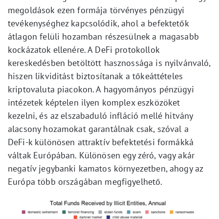
megoldások ezen formája törvényes pénzügyi
tevékenységhez kapcsolódik, ahol a befektetők
átlagon felüli hozamban részesülnek a magasabb
kockázatok ellenére. A DeFi protokollok
kereskedésben betöltött hasznossága is nyilvánvaló,
hiszen likviditást biztosítanak a tőkeáttételes
kriptovaluta piacokon. A hagyományos pénzügyi
intézetek képtelen ilyen komplex eszközöket
kezelni, és az elszabaduló infláció mellé hitvány
alacsony hozamokat garantálnak csak, szóval a
DeFi-k különösen attraktív befektetési formákká
váltak Európában. Különösen egy zéró, vagy akár
negatív jegybanki kamatos környezetben, ahogy az
Európa több országában megfigyelhető.